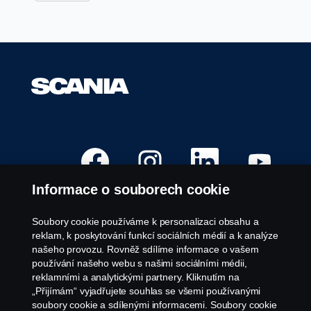
O
O
O
O
t
t
t
t
e
e
e
e
v
v
v
v
Informace o souborech cookie
ř
ř
ř
ř
e
e
e
e
s
s
s
s
e
e
e
e
Soubory cookie používáme k personalizaci obsahu a
n
n
n
n
Volná pracovní místa
reklam, k poskytování funkcí sociálních médií a k analýze
a
a
a
a
n
n
n
n
našeho provozu. Rovněž sdílíme informace o vašem
Kariérní místa
o
o
o
o
používání našeho webu s našimi sociálními médii,
v
v
v
v
Kontaktujte nás
é
é
é
é
reklamními a analytickými partnery. Kliknutím na
k
k
k
k
O společnosti Scania
„Přijímám“ vyjadřujete souhlas se všemi používanými
a
a
a
a
r
r
r
r
soubory cookie a sdílenými informacemi. Soubory cookie