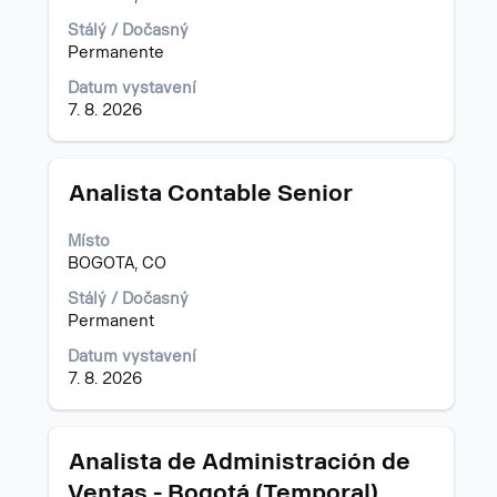
seznamu
informací
nabídky
o
Stálý / Dočasný
práce.
profesi.
Permanente
Vyberte
Datum vystavení
zobrazení
7. 8. 2026
kompletních
detailů
pozice.
Titul
Vyberte
Analista Contable Senior
mezerníkem
zobrazení
Místo
veškerých
BOGOTA, CO
informací
o
Stálý / Dočasný
profesi.
Permanent
Datum vystavení
7. 8. 2026
Titul
Vyberte
Analista de Administración de
mezerníkem
Ventas - Bogotá (Temporal)