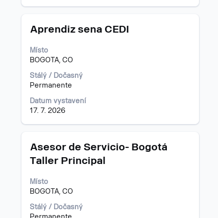
Titul
Vyberte
Aprendiz sena CEDI
mezerníkem
zobrazení
Místo
veškerých
BOGOTA, CO
informací
o
Stálý / Dočasný
profesi.
Permanente
Datum vystavení
17. 7. 2026
Titul
Vyberte
Asesor de Servicio- Bogotá
mezerníkem
Taller Principal
zobrazení
veškerých
Místo
informací
BOGOTA, CO
o
profesi.
Stálý / Dočasný
Permanente