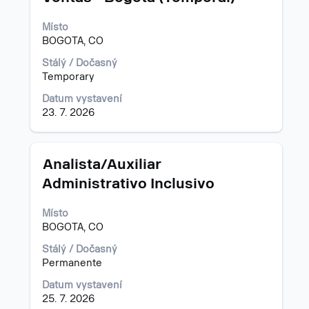
zobrazení
veškerých
Místo
informací
BOGOTA, CO
o
profesi.
Stálý / Dočasný
Temporary
Datum vystavení
23. 7. 2026
Titul
Vyberte
Analista/Auxiliar
mezerníkem
Administrativo Inclusivo
zobrazení
veškerých
Místo
informací
BOGOTA, CO
o
profesi.
Stálý / Dočasný
Permanente
Datum vystavení
25. 7. 2026