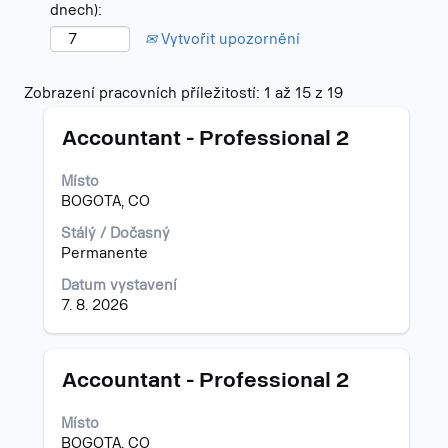
dnech):
Vytvořit upozornění
Výsledky
Zobrazení pracovních příležitostí: 1 až 15 z 19
hledání
Titul
Vyberte
pro
Accountant - Professional 2
mezerníkem
"colombia".
zobrazení
Zobrazení
Místo
veškerých
pracovních
BOGOTA, CO
informací
příležitostí:
o
1
Stálý / Dočasný
profesi.
až
Permanente
15
Datum vystavení
z
7. 8. 2026
19
Použijte
klávesu
Tab
Titul
Vyberte
Accountant - Professional 2
k
mezerníkem
navigaci
zobrazení
Místo
v
veškerých
BOGOTA, CO