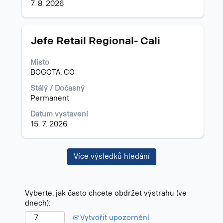
7. 8. 2026
Titul
Vyberte
Jefe Retail Regional- Cali
mezerníkem
zobrazení
Místo
veškerých
BOGOTA, CO
informací
o
Stálý / Dočasný
profesi.
Permanent
Datum vystavení
15. 7. 2026
Více výsledků hledání
Vyberte, jak často chcete obdržet výstrahu (ve
dnech):
Vytvořit upozornění