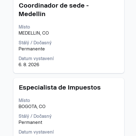
Titul
Vyberte
Coordinador de sede -
mezerníkem
Medellin
zobrazení
veškerých
Místo
informací
MEDELLIN, CO
o
profesi.
Stálý / Dočasný
Permanente
Datum vystavení
6. 8. 2026
Titul
Vyberte
Especialista de Impuestos
mezerníkem
zobrazení
Místo
veškerých
BOGOTA, CO
informací
o
Stálý / Dočasný
profesi.
Permanent
Datum vystavení