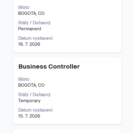
zobrazení
Místo
veškerých
BOGOTA, CO
informací
o
Stálý / Dočasný
profesi.
Permanent
Datum vystavení
16. 7. 2026
Titul
Vyberte
Business Controller
mezerníkem
zobrazení
Místo
veškerých
BOGOTA, CO
informací
o
Stálý / Dočasný
profesi.
Temporary
Datum vystavení
15. 7. 2026