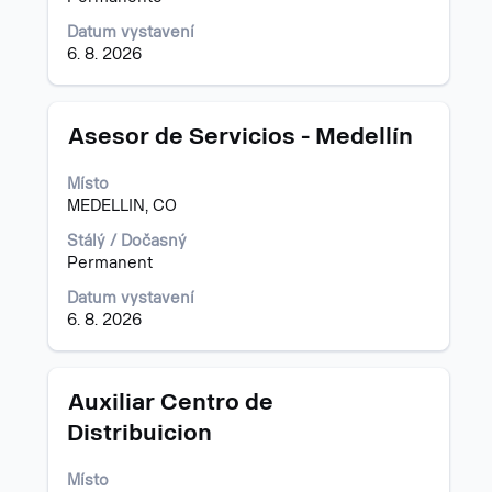
Datum vystavení
6. 8. 2026
Titul
Vyberte
Asesor de Servicios - Medellín
mezerníkem
zobrazení
Místo
veškerých
MEDELLIN, CO
informací
o
Stálý / Dočasný
profesi.
Permanent
Datum vystavení
6. 8. 2026
Titul
Vyberte
Auxiliar Centro de
mezerníkem
Distribuicion
zobrazení
veškerých
Místo
informací