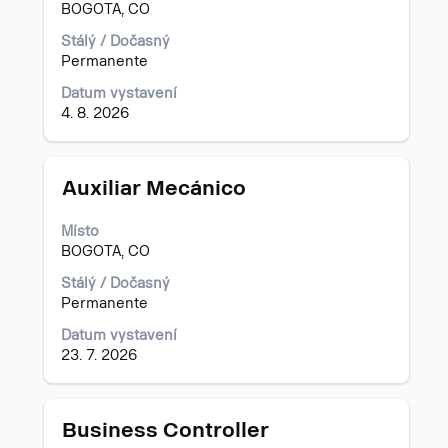
BOGOTA, CO
o
profesi.
Stálý / Dočasný
Permanente
Datum vystavení
4. 8. 2026
Titul
Vyberte
Auxiliar Mecánico
mezerníkem
zobrazení
Místo
veškerých
BOGOTA, CO
informací
o
Stálý / Dočasný
profesi.
Permanente
Datum vystavení
23. 7. 2026
Titul
Vyberte
Business Controller
mezerníkem