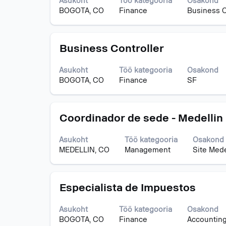
Asukoht
Töö kategooria
Osakond
sisu
BOGOTA, CO
Finance
Business C
kuvamiseks
valige
tühikuklahviga.
Ametinimetus
Töö
Business Controller
teabe
täieliku
Asukoht
Töö kategooria
Osakond
sisu
BOGOTA, CO
Finance
SF
kuvamiseks
valige
tühikuklahviga.
Ametinimetus
Töö
Coordinador de sede - Medellin
teabe
täieliku
Asukoht
Töö kategooria
Osakond
sisu
MEDELLIN, CO
Management
Site Mede
kuvamiseks
valige
tühikuklahviga.
Ametinimetus
Töö
Especialista de Impuestos
teabe
täieliku
Asukoht
Töö kategooria
Osakond
sisu
BOGOTA, CO
Finance
Accounting
kuvamiseks