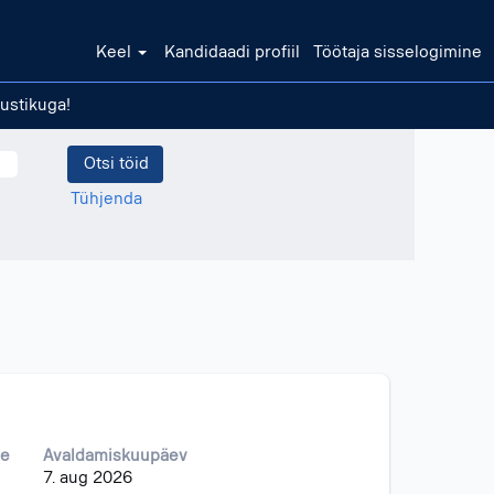
Keel
Kandidaadi profiil
Töötaja sisselogimine
ustikuga!
Tühjenda
ne
Avaldamiskuupäev
7. aug 2026