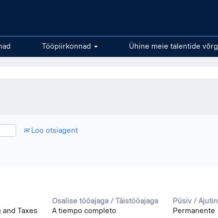
ne
had
Tööpiirkonnad
Ühine meie talentide võrg
Loo otsiagent
Osalise tööajaga / Täistööajaga
Püsiv / Ajuti
 and Taxes
A tiempo completo
Permanente