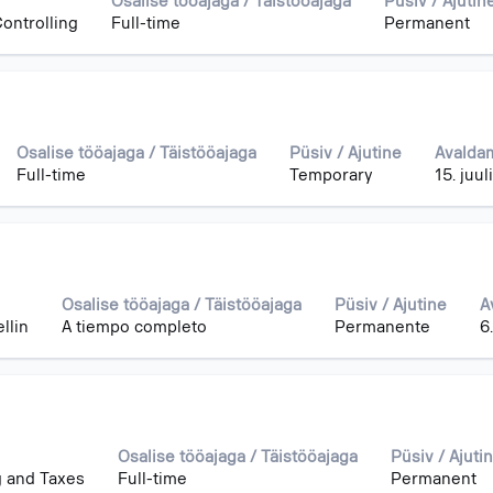
Osalise tööajaga / Täistööajaga
Püsiv / Ajutin
ontrolling
Full-time
Permanent
Osalise tööajaga / Täistööajaga
Püsiv / Ajutine
Avalda
Full-time
Temporary
15. juu
Osalise tööajaga / Täistööajaga
Püsiv / Ajutine
A
llin
A tiempo completo
Permanente
6
Osalise tööajaga / Täistööajaga
Püsiv / Ajuti
 and Taxes
Full-time
Permanent