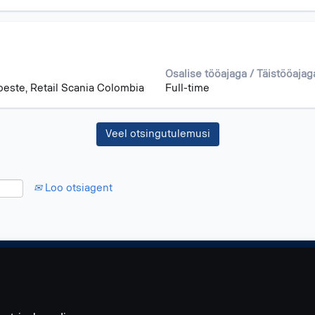
Osalise tööajaga / Täistööajag
este, Retail Scania Colombia
Full-time
Veel otsingutulemusi
Loo otsiagent