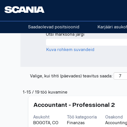
(praegu
Avaleht
|
Colombia - Scania
leht)
Otsingutulemused -
"colombia".
Saadaolevad positsioonid
Karjääri asuko
Otsi märksõna järgi
Kuva rohkem suvandeid
Valige, kui tihti (päevades) teavitus saada:
Otsingutulemused
1-15 / 19 töö kuvamine
-
Ametinimetus
Töö
"colombia".
Accountant - Professional 2
teabe
1-
täieliku
15
Asukoht
Töö kategooria
Osakond
sisu
/
BOGOTA, CO
Finanzas
Accounting
kuvamiseks
19