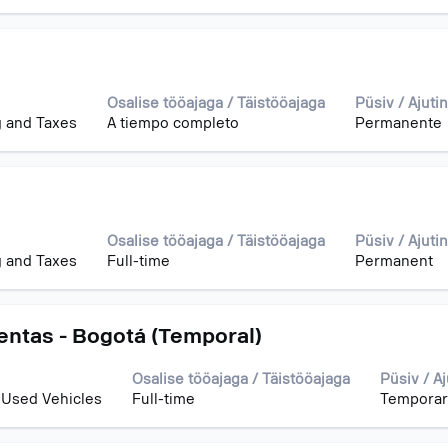
Osalise tööajaga / Täistööajaga
Püsiv / Ajuti
 and Taxes
A tiempo completo
Permanente
Osalise tööajaga / Täistööajaga
Püsiv / Ajuti
 and Taxes
Full-time
Permanent
entas - Bogotá (Temporal)
Osalise tööajaga / Täistööajaga
Püsiv / Aj
 Used Vehicles
Full-time
Temporar