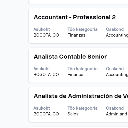
valige
töö
tühikuklahviga.
kuvamine
Ametinimetus
Töö
Accountant - Professional 2
Töödeloendis
teabe
navigeerimiseks
täieliku
kasutage
Asukoht
Töö kategooria
Osakond
sisu
tabeldusklahvi.
BOGOTA, CO
Finanzas
Accounting
kuvamiseks
Valige
valige
töö
tühikuklahviga.
täisteabe
Ametinimetus
Töö
Analista Contable Senior
kuvamiseks.
teabe
täieliku
Asukoht
Töö kategooria
Osakond
sisu
BOGOTA, CO
Finance
Accounting
kuvamiseks
valige
tühikuklahviga.
Ametinimetus
Töö
Analista de Administración de V
teabe
täieliku
Asukoht
Töö kategooria
Osakond
sisu
BOGOTA, CO
Sales
Admin and
kuvamiseks
valige