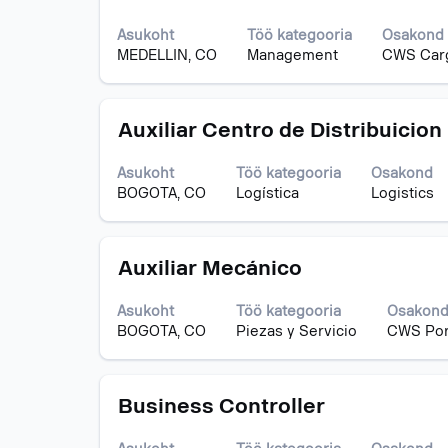
teabe
täieliku
Asukoht
Töö kategooria
Osakond
sisu
MEDELLIN, CO
Management
CWS Car
kuvamiseks
valige
tühikuklahviga.
Ametinimetus
Töö
Auxiliar Centro de Distribuicion
teabe
täieliku
Asukoht
Töö kategooria
Osakond
sisu
BOGOTA, CO
Logística
Logistics
kuvamiseks
valige
tühikuklahviga.
Ametinimetus
Töö
Auxiliar Mecánico
teabe
täieliku
Asukoht
Töö kategooria
Osakon
sisu
BOGOTA, CO
Piezas y Servicio
CWS Por
kuvamiseks
valige
tühikuklahviga.
Ametinimetus
Töö
Business Controller
teabe
täieliku