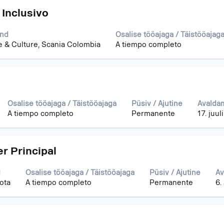
 Inclusivo
nd
Osalise tööajaga / Täistööajag
 & Culture, Scania Colombia
A tiempo completo
Osalise tööajaga / Täistööajaga
Püsiv / Ajutine
Avalda
A tiempo completo
Permanente
17. juul
r Principal
d
Osalise tööajaga / Täistööajaga
Püsiv / Ajutine
Av
ota
A tiempo completo
Permanente
6.