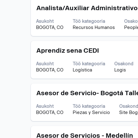
tühikuklahviga.
Ametinimetus
Töö
Analista/Auxiliar Administrativo
teabe
täieliku
Asukoht
Töö kategooria
Osako
sisu
BOGOTA, CO
Recursos Humanos
People
kuvamiseks
valige
tühikuklahviga.
Ametinimetus
Töö
Aprendiz sena CEDI
teabe
täieliku
Asukoht
Töö kategooria
Osakond
sisu
BOGOTA, CO
Logística
Logis
kuvamiseks
valige
tühikuklahviga.
Ametinimetus
Töö
Asesor de Servicio- Bogotá Talle
teabe
täieliku
Asukoht
Töö kategooria
Osakon
sisu
BOGOTA, CO
Piezas y Servicio
Site Bog
kuvamiseks
valige
tühikuklahviga.
Ametinimetus
Töö
Asesor de Servicios - Medellín