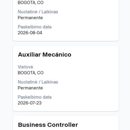
BOGOTA, CO
pareigybę,
pasirinkite
Nuolatinė / Laikinas
spausdami
Permanente
tarpo
klavišą.
Paskelbimo data
2026-08-04
Pavadinimas
Norėdami
Auxiliar Mecánico
peržiūrėti
visą
Vietovė
informaciją
BOGOTA, CO
apie
pareigybę,
Nuolatinė / Laikinas
pasirinkite
Permanente
spausdami
Paskelbimo data
tarpo
2026-07-23
klavišą.
Pavadinimas
Norėdami
Business Controller
peržiūrėti