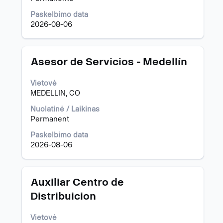
tarpo
klavišą.
Paskelbimo data
2026-08-06
Pavadinimas
Norėdami
Asesor de Servicios - Medellín
peržiūrėti
visą
Vietovė
informaciją
MEDELLIN, CO
apie
pareigybę,
Nuolatinė / Laikinas
pasirinkite
Permanent
spausdami
Paskelbimo data
tarpo
2026-08-06
klavišą.
Pavadinimas
Norėdami
Auxiliar Centro de
peržiūrėti
Distribuicion
visą
informaciją
Vietovė
apie