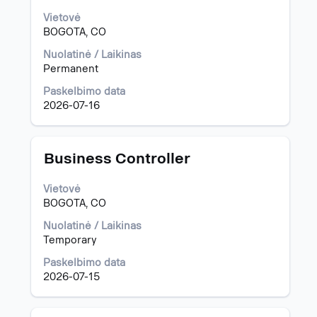
visą
Vietovė
informaciją
BOGOTA, CO
apie
pareigybę,
Nuolatinė / Laikinas
pasirinkite
Permanent
spausdami
Paskelbimo data
tarpo
2026-07-16
klavišą.
Pavadinimas
Norėdami
Business Controller
peržiūrėti
visą
Vietovė
informaciją
BOGOTA, CO
apie
pareigybę,
Nuolatinė / Laikinas
pasirinkite
Temporary
spausdami
Paskelbimo data
tarpo
2026-07-15
klavišą.