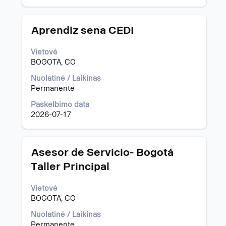
Pavadinimas
Norėdami
Aprendiz sena CEDI
peržiūrėti
visą
Vietovė
informaciją
BOGOTA, CO
apie
pareigybę,
Nuolatinė / Laikinas
pasirinkite
Permanente
spausdami
Paskelbimo data
tarpo
2026-07-17
klavišą.
Pavadinimas
Norėdami
Asesor de Servicio- Bogotá
peržiūrėti
Taller Principal
visą
informaciją
Vietovė
apie
BOGOTA, CO
pareigybę,
pasirinkite
Nuolatinė / Laikinas
spausdami
Permanente