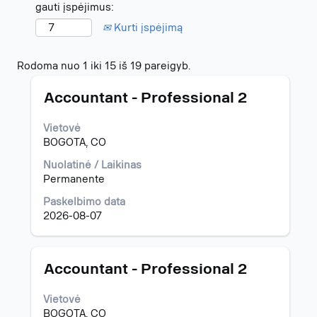
gauti įspėjimus:
Kurti įspėjimą
Paieškos
Rodoma nuo 1 iki 15 iš 19 pareigyb.
rezultatai
Pavadinimas
Norėdami
pagal
Accountant - Professional 2
peržiūrėti
"colombia".
visą
Rodoma
Vietovė
informaciją
nuo
BOGOTA, CO
apie
1
pareigybę,
iki
Nuolatinė / Laikinas
pasirinkite
15
Permanente
spausdami
iš
Paskelbimo data
tarpo
19
2026-08-07
klavišą.
pareigyb.
Norėdami
pereiti
prie
Pavadinimas
Norėdami
Accountant - Professional 2
pareigybių
peržiūrėti
sąrašo,
visą
Vietovė
spauskite
informaciją
BOGOTA, CO