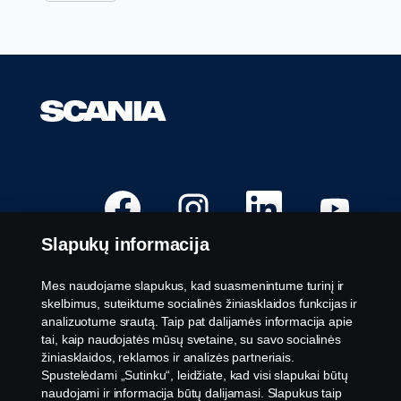
A
A
A
A
t
t
t
t
i
i
i
i
d
d
d
d
Slapukų informacija
a
a
a
a
r
r
r
r
o
o
o
o
m
m
m
m
Mes naudojame slapukus, kad suasmenintume turinį ir
a
a
a
a
Galimos laisvos darbo vietos
skelbimus, suteiktume socialinės žiniasklaidos funkcijas ir
n
n
n
n
a
a
a
a
analizuotume srautą. Taip pat dalijamės informacija apie
Karjeros vietos
u
u
u
u
tai, kaip naudojatės mūsų svetaine, su savo socialinės
j
j
j
j
Susisiekite su mumis
a
a
a
a
žiniasklaidos, reklamos ir analizės partneriais.
m
m
m
m
Apie „Scania“
Spustelėdami „Sutinku“, leidžiate, kad visi slapukai būtų
e
e
e
e
s
s
s
s
naudojami ir informacija būtų dalijamasi. Slapukus taip