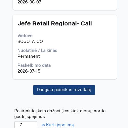
2026-08-07
klavišą.
Pavadinimas
Norėdami
Jefe Retail Regional- Cali
peržiūrėti
visą
Vietovė
informaciją
BOGOTA, CO
apie
pareigybę,
Nuolatinė / Laikinas
pasirinkite
Permanent
spausdami
Paskelbimo data
tarpo
2026-07-15
klavišą.
Daugiau paieškos rezultatų
Pasirinkite, kaip dažnai (kas kiek dienų) norite
gauti įspėjimus:
Kurti įspėjimą