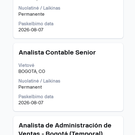
klavišą
apie
„Tab“.
pareigybę,
Nuolatinė / Laikinas
Pasirinkite,
pasirinkite
Permanente
kad
spausdami
Paskelbimo data
peržiūrėtumėte
tarpo
2026-08-07
išsamią
klavišą.
pareigybės
informaciją.
Pavadinimas
Norėdami
Analista Contable Senior
peržiūrėti
visą
Vietovė
informaciją
BOGOTA, CO
apie
pareigybę,
Nuolatinė / Laikinas
pasirinkite
Permanent
spausdami
Paskelbimo data
tarpo
2026-08-07
klavišą.
Pavadinimas
Norėdami
Analista de Administración de
peržiūrėti
Ventas - Bogotá (Temporal)