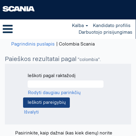
Kalba
Kandidato profilis
Darbuotojo prisijungimas
(dabartinis
Pagrindinis puslapis
|
Colombia Scania
puslapis)
Paieškos rezultatai pagal
"colombia".
Ieškoti pagal raktažodį
Rodyti daugiau parinkčių
Išvalyti
Pasirinkite, kaip dažnai (kas kiek dienų) norite