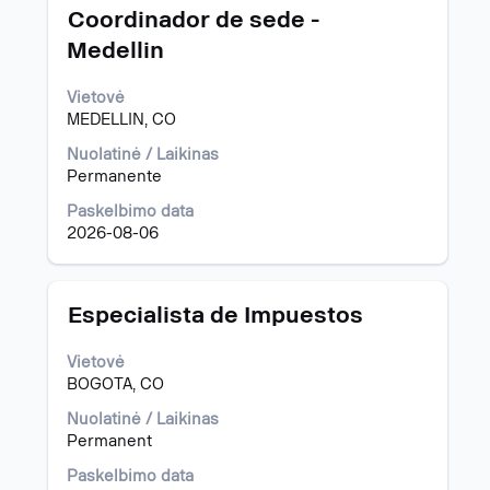
Pavadinimas
Norėdami
Coordinador de sede -
peržiūrėti
Medellin
visą
informaciją
Vietovė
apie
MEDELLIN, CO
pareigybę,
pasirinkite
Nuolatinė / Laikinas
spausdami
Permanente
tarpo
klavišą.
Paskelbimo data
2026-08-06
Pavadinimas
Norėdami
Especialista de Impuestos
peržiūrėti
visą
Vietovė
informaciją
BOGOTA, CO
apie
pareigybę,
Nuolatinė / Laikinas
pasirinkite
Permanent
spausdami
Paskelbimo data
tarpo