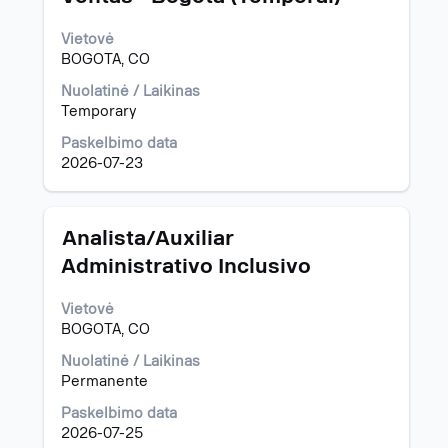
visą
informaciją
Vietovė
apie
BOGOTA, CO
pareigybę,
pasirinkite
Nuolatinė / Laikinas
spausdami
Temporary
tarpo
klavišą.
Paskelbimo data
2026-07-23
Pavadinimas
Norėdami
Analista/Auxiliar
peržiūrėti
Administrativo Inclusivo
visą
informaciją
Vietovė
apie
BOGOTA, CO
pareigybę,
pasirinkite
Nuolatinė / Laikinas
spausdami
Permanente
tarpo
klavišą.
Paskelbimo data
2026-07-25