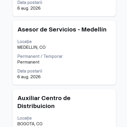
al
Data postarii
informațiilor
6 aug. 2026
despre
post.
Titlu
Selectați
Asesor de Servicios - Medellín
cu
tasta
Locație
spațiu
MEDELLIN, CO
pentru
a
Permanent / Temporar
vizualiza
Permanent
întregul
Data postarii
conținut
6 aug. 2026
al
informațiilor
despre
post.
Titlu
Selectați
Auxiliar Centro de
cu
Distribuicion
tasta
spațiu
Locație
pentru
BOGOTA, CO
a