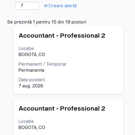
Creare alertă
Rezultatele
Se prezintă 1 pentru 15 din 19 posturi
căutării
Titlu
Selectați
pentru
Accountant - Professional 2
cu
"colombia".
tasta
Se
Locație
spațiu
prezintă
BOGOTA, CO
pentru
1
a
pentru
Permanent / Temporar
vizualiza
15
Permanente
întregul
din
Data postarii
conținut
19
7 aug. 2026
al
posturi
informațiilor
Utilizați
despre
cheia
post.
de
Titlu
Selectați
Accountant - Professional 2
filă
cu
pentru
tasta
Locație
a
spațiu
BOGOTA, CO
naviga
pentru