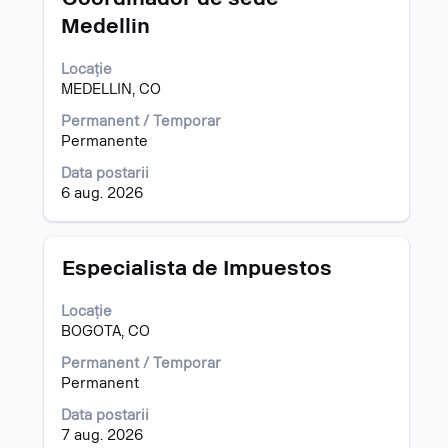
cu
Medellin
tasta
spațiu
Locație
pentru
MEDELLIN, CO
a
vizualiza
Permanent / Temporar
întregul
Permanente
conținut
al
Data postarii
informațiilor
6 aug. 2026
despre
post.
Titlu
Selectați
Especialista de Impuestos
cu
tasta
Locație
spațiu
BOGOTA, CO
pentru
a
Permanent / Temporar
vizualiza
Permanent
întregul
Data postarii
conținut
7 aug. 2026
al