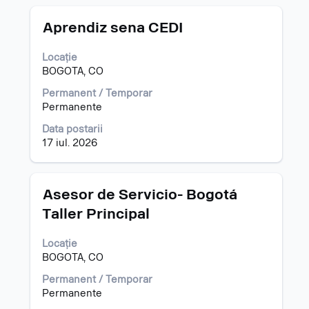
post.
Titlu
Selectați
Aprendiz sena CEDI
cu
tasta
Locație
spațiu
BOGOTA, CO
pentru
a
Permanent / Temporar
vizualiza
Permanente
întregul
Data postarii
conținut
17 iul. 2026
al
informațiilor
despre
post.
Titlu
Selectați
Asesor de Servicio- Bogotá
cu
Taller Principal
tasta
spațiu
Locație
pentru
BOGOTA, CO
a
vizualiza
Permanent / Temporar
întregul
Permanente
conținut