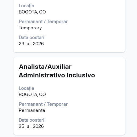
spațiu
Locație
pentru
BOGOTA, CO
a
vizualiza
Permanent / Temporar
întregul
Temporary
conținut
al
Data postarii
informațiilor
23 iul. 2026
despre
post.
Titlu
Selectați
Analista/Auxiliar
cu
Administrativo Inclusivo
tasta
spațiu
Locație
pentru
BOGOTA, CO
a
vizualiza
Permanent / Temporar
întregul
Permanente
conținut
al
Data postarii
informațiilor
25 iul. 2026
despre