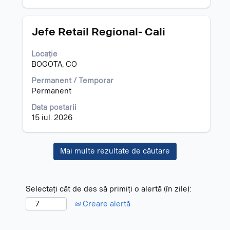
informațiilor
despre
post.
Titlu
Selectați
Jefe Retail Regional- Cali
cu
tasta
Locație
spațiu
BOGOTA, CO
pentru
a
Permanent / Temporar
vizualiza
Permanent
întregul
Data postarii
conținut
15 iul. 2026
al
informațiilor
despre
Mai multe rezultate de căutare
post.
Selectați cât de des să primiți o alertă (în zile):
Creare alertă