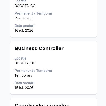
Locație
spațiu
BOGOTA, CO
pentru
a
Permanent / Temporar
vizualiza
Permanent
întregul
Data postarii
conținut
16 iul. 2026
al
informațiilor
despre
post.
Titlu
Selectați
Business Controller
cu
tasta
Locație
spațiu
BOGOTA, CO
pentru
a
Permanent / Temporar
vizualiza
Temporary
întregul
Data postarii
conținut
15 iul. 2026
al
informațiilor
despre
post.
Titlu
Selectați
Coordinador de sede -