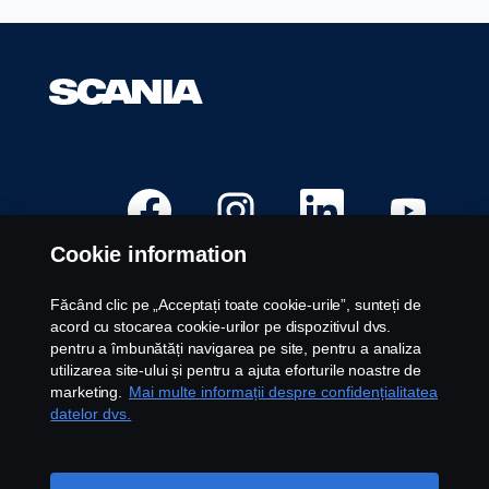
S
S
S
S
e
e
e
e
d
d
d
d
e
e
e
e
Cookie information
s
s
s
s
c
c
c
c
h
h
h
h
i
i
i
i
Făcând clic pe „Acceptați toate cookie-urile”, sunteți de
d
d
d
d
Posturi disponibile
acord cu stocarea cookie-urilor pe dispozitivul dvs.
e
e
e
e
î
î
î
î
pentru a îmbunătăți navigarea pe site, pentru a analiza
Locații carieră
n
n
n
n
utilizarea site-ului și pentru a ajuta eforturile noastre de
t
t
t
t
Contactați-ne
r
r
r
r
marketing.
Mai multe informații despre confidențialitatea
-
-
-
-
Despre Scania
datelor dvs.
o
o
o
o
f
f
f
f
i
i
i
i
l
l
l
l
Aviz juridic
ă
ă
ă
ă