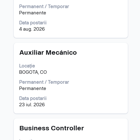
vizualiza
Permanent / Temporar
întregul
Permanente
conținut
al
Data postarii
informațiilor
4 aug. 2026
despre
post.
Titlu
Selectați
Auxiliar Mecánico
cu
tasta
Locație
spațiu
BOGOTA, CO
pentru
a
Permanent / Temporar
vizualiza
Permanente
întregul
Data postarii
conținut
23 iul. 2026
al
informațiilor
despre
post.
Titlu
Selectați
Business Controller
cu
tasta