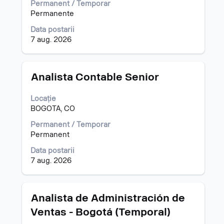
la
a
Permanent / Temporar
Listă
vizualiza
Permanente
de
întregul
Data postarii
posturi.
conținut
7 aug. 2026
Selectați
al
vizualizarea
informațiilor
tuturor
despre
detaliilor
post.
Titlu
Selectați
Analista Contable Senior
unui
cu
post.
tasta
Locație
spațiu
BOGOTA, CO
pentru
a
Permanent / Temporar
vizualiza
Permanent
întregul
Data postarii
conținut
7 aug. 2026
al
informațiilor
despre
post.
Titlu
Selectați
Analista de Administración de
cu
Ventas - Bogotá (Temporal)
tasta