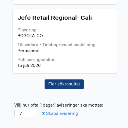
Titel
Klicka
Jefe Retail Regional- Cali
på
blankstegstangenten
Placering
för
BOGOTA, CO
att
visa
Tillsvidare / Tidsbegränsad anställning
allt
Permanent
innehåll
Publiceringsdatum
i
15 juli 2026
jobbeskrivningen.
Fler sökresultat
Välj hur ofta (i dagar) aviseringar ska mottas:
Skapa avisering