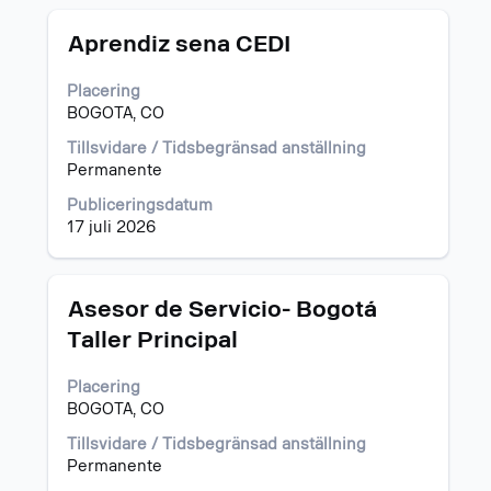
Titel
Klicka
Aprendiz sena CEDI
på
blankstegstangenten
Placering
för
BOGOTA, CO
att
visa
Tillsvidare / Tidsbegränsad anställning
allt
Permanente
innehåll
Publiceringsdatum
i
17 juli 2026
jobbeskrivningen.
Titel
Klicka
Asesor de Servicio- Bogotá
på
Taller Principal
blankstegstangenten
för
Placering
att
BOGOTA, CO
visa
allt
Tillsvidare / Tidsbegränsad anställning
innehåll
Permanente
i