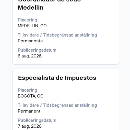
på
Medellin
blankstegstangenten
för
Placering
att
MEDELLIN, CO
visa
allt
Tillsvidare / Tidsbegränsad anställning
innehåll
Permanente
i
jobbeskrivningen.
Publiceringsdatum
6 aug. 2026
Titel
Klicka
Especialista de Impuestos
på
blankstegstangenten
Placering
för
BOGOTA, CO
att
visa
Tillsvidare / Tidsbegränsad anställning
allt
Permanent
innehåll
Publiceringsdatum
i
7 aug. 2026
jobbeskrivningen.