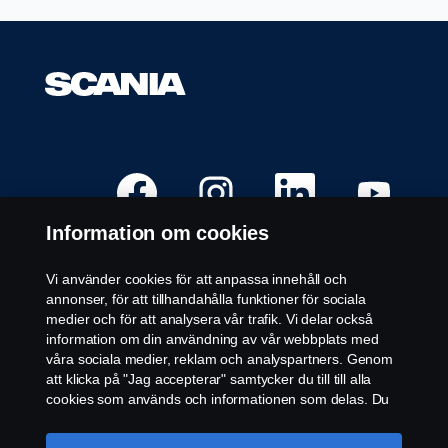
Ö
Ö
Ö
Ö
p
p
p
p
p
p
p
p
n
n
n
n
Information om cookies
a
a
a
a
s
s
s
s
i
i
i
i
e
e
e
e
Vi använder cookies för att anpassa innehåll och
n
n
n
n
Öppna vakanser
annonser, för att tillhandahålla funktioner för sociala
n
n
n
n
y
y
y
y
medier och för att analysera vår trafik. Vi delar också
Karriärplatser
f
f
f
f
information om din användning av vår webbplats med
l
l
l
l
Kontakta oss
i
i
i
i
våra sociala medier, reklam och analyspartners. Genom
k
k
k
k
Om Scania
att klicka på "Jag accepterar" samtycker du till till alla
.
.
.
.
cookies som används och informationen som delas. Du
kan också hantera dina cookies genom att klicka på
Juridisk Information
"Cookie-inställningar" och välja de kategorier du vill