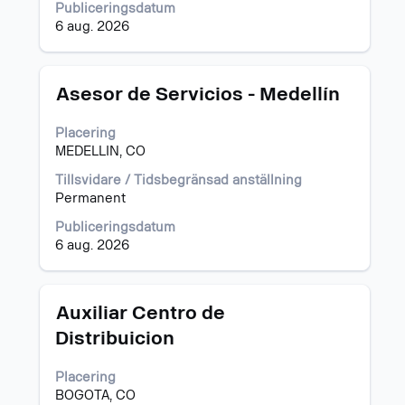
jobbeskrivningen.
Publiceringsdatum
6 aug. 2026
Titel
Klicka
Asesor de Servicios - Medellín
på
blankstegstangenten
Placering
för
MEDELLIN, CO
att
visa
Tillsvidare / Tidsbegränsad anställning
allt
Permanent
innehåll
Publiceringsdatum
i
6 aug. 2026
jobbeskrivningen.
Titel
Klicka
Auxiliar Centro de
på
Distribuicion
blankstegstangenten
för
Placering
att
BOGOTA, CO
visa