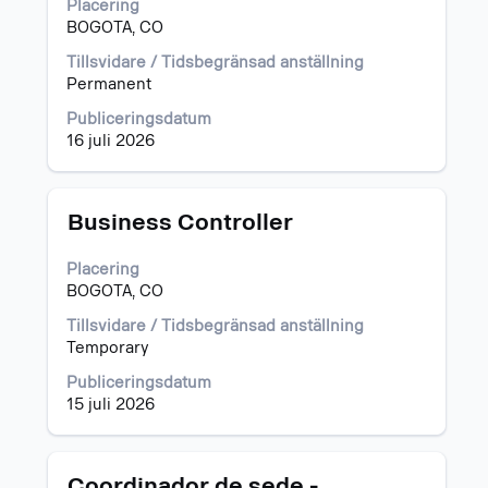
Placering
för
BOGOTA, CO
att
visa
Tillsvidare / Tidsbegränsad anställning
allt
Permanent
innehåll
Publiceringsdatum
i
16 juli 2026
jobbeskrivningen.
Titel
Klicka
Business Controller
på
blankstegstangenten
Placering
för
BOGOTA, CO
att
visa
Tillsvidare / Tidsbegränsad anställning
allt
Temporary
innehåll
Publiceringsdatum
i
15 juli 2026
jobbeskrivningen.
Titel
Klicka
Coordinador de sede -