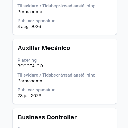
allt
Tillsvidare / Tidsbegränsad anställning
innehåll
Permanente
i
jobbeskrivningen.
Publiceringsdatum
4 aug. 2026
Titel
Klicka
Auxiliar Mecánico
på
blankstegstangenten
Placering
för
BOGOTA, CO
att
visa
Tillsvidare / Tidsbegränsad anställning
allt
Permanente
innehåll
Publiceringsdatum
i
23 juli 2026
jobbeskrivningen.
Titel
Klicka
Business Controller
på
blankstegstangenten