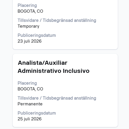
för
Placering
att
BOGOTA, CO
visa
allt
Tillsvidare / Tidsbegränsad anställning
innehåll
Temporary
i
jobbeskrivningen.
Publiceringsdatum
23 juli 2026
Titel
Klicka
Analista/Auxiliar
på
Administrativo Inclusivo
blankstegstangenten
för
Placering
att
BOGOTA, CO
visa
allt
Tillsvidare / Tidsbegränsad anställning
innehåll
Permanente
i
jobbeskrivningen.
Publiceringsdatum
25 juli 2026