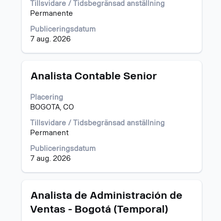
att
visa
Tillsvidare / Tidsbegränsad anställning
visa
allt
Permanente
fullständiga
innehåll
Publiceringsdatum
jobbdetaljer.
i
7 aug. 2026
jobbeskrivningen.
Titel
Klicka
Analista Contable Senior
på
blankstegstangenten
Placering
för
BOGOTA, CO
att
visa
Tillsvidare / Tidsbegränsad anställning
allt
Permanent
innehåll
Publiceringsdatum
i
7 aug. 2026
jobbeskrivningen.
Titel
Klicka
Analista de Administración de
på
Ventas - Bogotá (Temporal)
blankstegstangenten