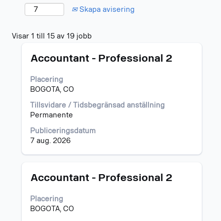
Skapa avisering
Sökresultat
Visar 1 till 15 av 19 jobb
för
Titel
Klicka
"colombia".
Accountant - Professional 2
på
Visar
blankstegstangenten
1
Placering
för
till
BOGOTA, CO
att
15
visa
av
Tillsvidare / Tidsbegränsad anställning
allt
19
Permanente
innehåll
jobb
Publiceringsdatum
i
Använd
7 aug. 2026
jobbeskrivningen.
tabulatortangenten
för
att
gå
Titel
Klicka
Accountant - Professional 2
igenom
på
jobblistan.
blankstegstangenten
Placering
Välj
för
BOGOTA, CO
för
att