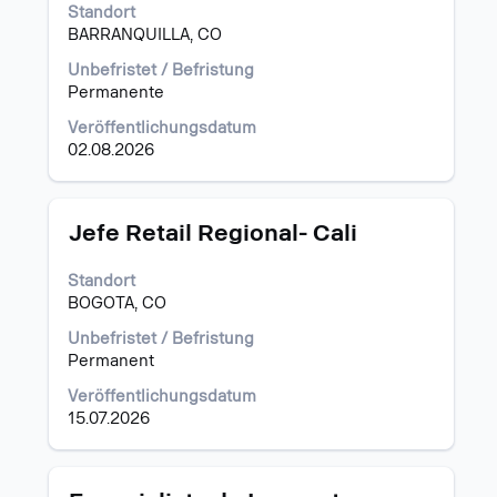
die
Standort
Leertaste,
BARRANQUILLA, CO
um
die
Unbefristet / Befristung
Stelleninformationen
Permanente
vollständig
Veröffentlichungsdatum
anzuzeigen.
02.08.2026
Stellenbezeichnung
Drücken
Jefe Retail Regional- Cali
Sie
die
Standort
Leertaste,
BOGOTA, CO
um
die
Unbefristet / Befristung
Stelleninformationen
Permanent
vollständig
Veröffentlichungsdatum
anzuzeigen.
15.07.2026
Stellenbezeichnung
Drücken