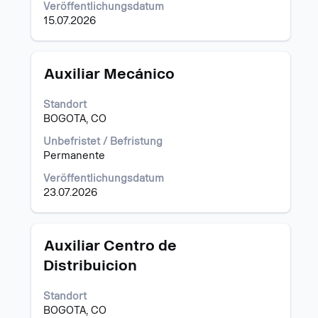
Veröffentlichungsdatum
anzuzeigen.
15.07.2026
Stellenbezeichnung
Drücken
Auxiliar Mecánico
Sie
die
Standort
Leertaste,
BOGOTA, CO
um
die
Unbefristet / Befristung
Stelleninformationen
Permanente
vollständig
Veröffentlichungsdatum
anzuzeigen.
23.07.2026
Stellenbezeichnung
Drücken
Auxiliar Centro de
Sie
Distribuicion
die
Leertaste,
Standort
um
BOGOTA, CO
die