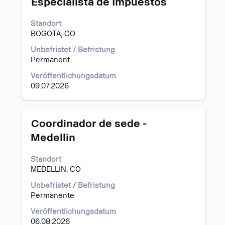
Especialista de Impuestos
Sie
die
Standort
Leertaste,
BOGOTA, CO
um
die
Unbefristet / Befristung
Stelleninformationen
Permanent
vollständig
Veröffentlichungsdatum
anzuzeigen.
09.07.2026
Stellenbezeichnung
Drücken
Coordinador de sede -
Sie
Medellin
die
Leertaste,
Standort
um
MEDELLIN, CO
die
Stelleninformationen
Unbefristet / Befristung
vollständig
Permanente
anzuzeigen.
Veröffentlichungsdatum
06.08.2026