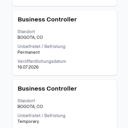
Stellenbezeichnung
Drücken
Business Controller
Sie
die
Standort
Leertaste,
BOGOTA, CO
um
die
Unbefristet / Befristung
Stelleninformationen
Permanent
vollständig
Veröffentlichungsdatum
anzuzeigen.
16.07.2026
Stellenbezeichnung
Drücken
Business Controller
Sie
die
Standort
Leertaste,
BOGOTA, CO
um
die
Unbefristet / Befristung
Stelleninformationen
Temporary
vollständig