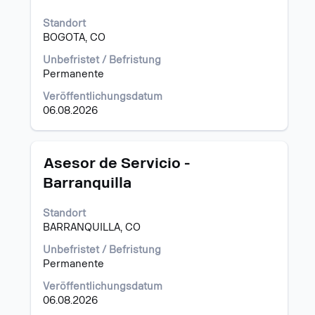
Leertaste,
Standort
um
BOGOTA, CO
die
Stelleninformationen
Unbefristet / Befristung
vollständig
Permanente
anzuzeigen.
Veröffentlichungsdatum
06.08.2026
Stellenbezeichnung
Drücken
Asesor de Servicio -
Sie
Barranquilla
die
Leertaste,
Standort
um
BARRANQUILLA, CO
die
Stelleninformationen
Unbefristet / Befristung
vollständig
Permanente
anzuzeigen.
Veröffentlichungsdatum
06.08.2026