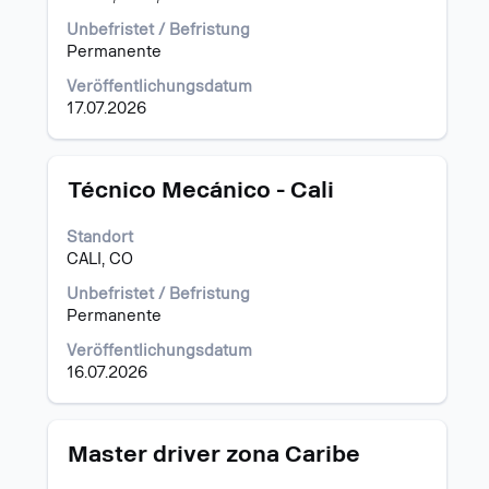
die
um
Stellenliste
die
Unbefristet / Befristung
zu
Stelleninformationen
Permanente
navigieren.
vollständig
Veröffentlichungsdatum
Wählen
anzuzeigen.
17.07.2026
Sie
eine
Stelle
aus,
Stellenbezeichnung
Drücken
Técnico Mecánico - Cali
um
Sie
alle
die
Standort
Details
Leertaste,
CALI, CO
anzuzeigen.
um
die
Unbefristet / Befristung
Stelleninformationen
Permanente
vollständig
Veröffentlichungsdatum
anzuzeigen.
16.07.2026
Stellenbezeichnung
Drücken
Master driver zona Caribe
Sie