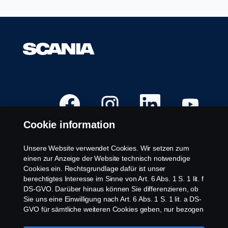
W
W
W
W
i
i
i
i
r
r
r
r
d
d
d
d
Cookie information
a
a
a
a
u
u
u
u
f
f
f
f
e
e
e
e
Unsere Website verwendet Cookies. Wir setzen zum
i
i
i
i
Verfügbare Positionen
einen zur Anzeige der Website technisch notwendige
n
n
n
n
e
e
e
e
Cookies ein. Rechtsgrundlage dafür ist unser
Karrierestandorte
r
r
r
r
berechtigtes Interesse im Sinne von Art. 6 Abs. 1 S. 1 lit. f
n
n
n
n
Kontaktiere uns
e
e
e
e
DS-GVO. Darüber hinaus können Sie differenzieren, ob
u
u
u
u
Über Scania
Sie uns eine Einwilligung nach Art. 6 Abs. 1 S. 1 lit. a DS-
e
e
e
e
n
n
n
n
GVO für sämtliche weiteren Cookies geben, nur bezogen
R
R
R
R
auf bestimmte Cookie-Arten oder gar keine Einwilligung.
e
e
e
e
Impressum