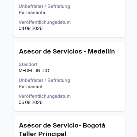
Stelleninformationen
Unbefristet / Befristung
vollständig
Permanente
anzuzeigen.
Veröffentlichungsdatum
04.08.2026
Stellenbezeichnung
Drücken
Asesor de Servicios - Medellín
Sie
die
Standort
Leertaste,
MEDELLIN, CO
um
die
Unbefristet / Befristung
Stelleninformationen
Permanent
vollständig
Veröffentlichungsdatum
anzuzeigen.
06.08.2026
Stellenbezeichnung
Drücken
Asesor de Servicio- Bogotá
Sie
Taller Principal
die