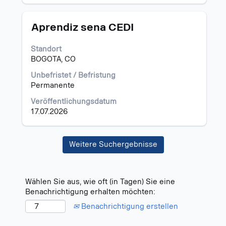
Stellenbezeichnung
Drücken
Aprendiz sena CEDI
Sie
die
Standort
Leertaste,
BOGOTA, CO
um
die
Unbefristet / Befristung
Stelleninformationen
Permanente
vollständig
Veröffentlichungsdatum
anzuzeigen.
17.07.2026
Weitere Suchergebnisse
Wählen Sie aus, wie oft (in Tagen) Sie eine
Benachrichtigung erhalten möchten:
Benachrichtigung erstellen