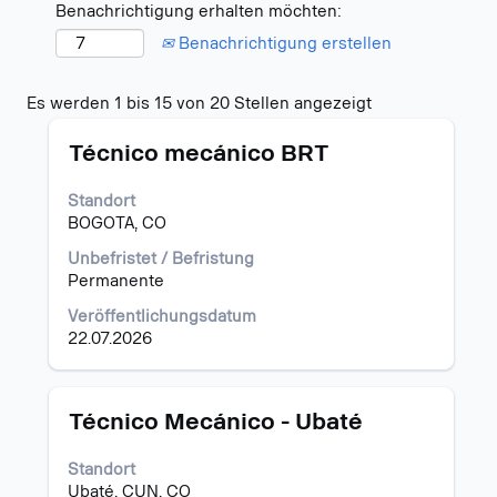
Benachrichtigung erhalten möchten:
Benachrichtigung erstellen
Suchergebniss
Es werden 1 bis 15 von 20 Stellen angezeigt
für
Stellenbezeichnung
Drücken
"colombia".
Técnico mecánico BRT
Sie
Es
die
werden
Standort
Leertaste,
1
BOGOTA, CO
um
bis
die
15
Unbefristet / Befristung
Stelleninformationen
von
Permanente
vollständig
20
Veröffentlichungsdatum
anzuzeigen.
Stellen
22.07.2026
angezeigt
Verwenden
Sie
die
Stellenbezeichnung
Drücken
Técnico Mecánico - Ubaté
Tabulatortaste,
Sie
um
die
Standort
durch
Leertaste,
Ubaté, CUN, CO