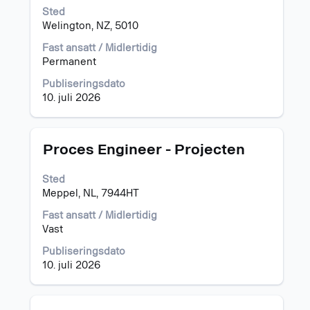
for
Sted
å
Welington, NZ, 5010
vise
det
Fast ansatt / Midlertidig
fullstendige
Permanent
innholdet
i
Publiseringsdato
jobbinformasjonen.
10. juli 2026
Tittel
Velg
Proces Engineer - Projecten
med
mellomromstasten
Sted
for
Meppel, NL, 7944HT
å
vise
Fast ansatt / Midlertidig
det
Vast
fullstendige
Publiseringsdato
innholdet
10. juli 2026
i
jobbinformasjonen.