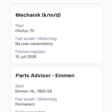
jobben.
jobbinformasjonen.
Tittel
Velg
Mechanik (k/m/d)
med
mellomromstasten
Sted
for
Olsztyn, PL
å
vise
Fast ansatt / Midlertidig
det
Na czas nieokreślony
fullstendige
Publiseringsdato
innholdet
10. juli 2026
i
jobbinformasjonen.
Tittel
Velg
Parts Advisor - Emmen
med
mellomromstasten
Sted
for
Emmen, NL, 7825 GS
å
vise
Fast ansatt / Midlertidig
det
Permanent
fullstendige