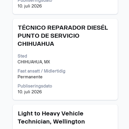
Publiseringsdato
innholdet
10. juli 2026
i
jobbinformasjonen.
Tittel
Velg
TÉCNICO REPARADOR DIESÉL
med
PUNTO DE SERVICIO
mellomromstasten
CHIHUAHUA
for
å
vise
Sted
det
CHIHUAHUA, MX
fullstendige
Fast ansatt / Midlertidig
innholdet
Permanente
i
jobbinformasjonen.
Publiseringsdato
10. juli 2026
Tittel
Velg
Light to Heavy Vehicle
med
Technician, Wellington
mellomromstasten