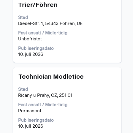
med
Trier/Föhren
mellomromstasten
for
Sted
å
Diesel-Str. 1, 54343 Föhren, DE
vise
det
Fast ansatt / Midlertidig
fullstendige
Unbefristet
innholdet
i
Publiseringsdato
jobbinformasjonen.
10. juli 2026
Tittel
Velg
Technician Modletice
med
mellomromstasten
Sted
for
Řícany u Prahy, CZ, 251 01
å
vise
Fast ansatt / Midlertidig
det
Permanent
fullstendige
Publiseringsdato
innholdet
10. juli 2026
i