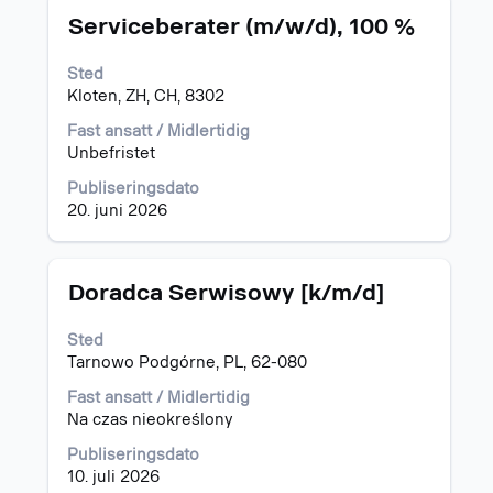
Tittel
Velg
"".
Serviceberater (m/w/d), 100 %
med
Viser
mellomromstasten
1
Sted
for
til
Kloten, ZH, CH, 8302
å
15
vise
av
Fast ansatt / Midlertidig
det
753
Unbefristet
fullstendige
jobber
Publiseringsdato
innholdet
Bruk
20. juni 2026
i
Tab-
jobbinformasjonen.
tasten
til
å
Tittel
Velg
Doradca Serwisowy [k/m/d]
navigere
med
i
mellomromstasten
Sted
jobblisten.
for
Tarnowo Podgórne, PL, 62-080
Velg
å
å
vise
Fast ansatt / Midlertidig
vise
det
Na czas nieokreślony
fullstendige
fullstendige
Publiseringsdato
detaljer
innholdet
10. juli 2026
for
i