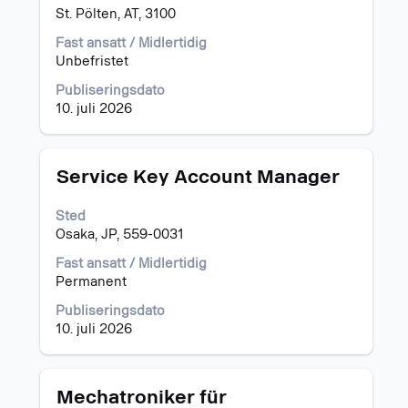
det
St. Pölten, AT, 3100
fullstendige
Fast ansatt / Midlertidig
innholdet
Unbefristet
i
jobbinformasjonen.
Publiseringsdato
10. juli 2026
Tittel
Velg
Service Key Account Manager
med
mellomromstasten
Sted
for
Osaka, JP, 559-0031
å
vise
Fast ansatt / Midlertidig
det
Permanent
fullstendige
Publiseringsdato
innholdet
10. juli 2026
i
jobbinformasjonen.
Tittel
Velg
Mechatroniker für