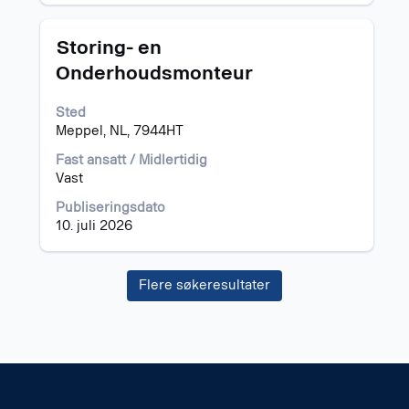
jobbinformasjonen.
Tittel
Velg
Storing- en
med
Onderhoudsmonteur
mellomromstasten
for
Sted
å
Meppel, NL, 7944HT
vise
det
Fast ansatt / Midlertidig
fullstendige
Vast
innholdet
i
Publiseringsdato
jobbinformasjonen.
10. juli 2026
Flere søkeresultater