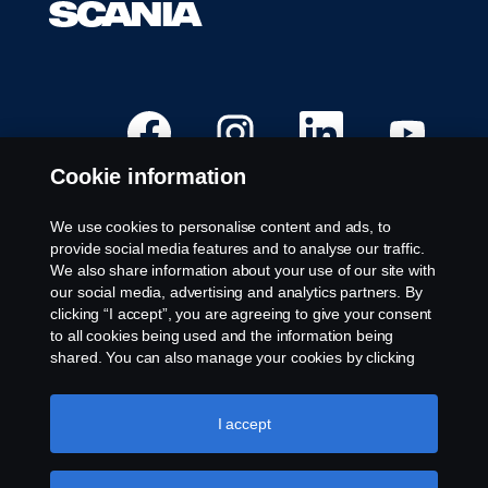
Å
Å
Å
Å
p
p
p
p
n
n
n
n
e
e
e
e
Cookie information
s
s
s
s
i
i
i
i
e
e
e
e
t
t
t
t
We use cookies to personalise content and ads, to
n
n
n
n
Ledige stillinger
provide social media features and to analyse our traffic.
y
y
y
y
t
t
t
t
We also share information about your use of our site with
Steder
t
t
t
t
our social media, advertising and analytics partners. By
f
f
f
f
Kontakt oss
a
a
a
a
clicking “I accept”, you are agreeing to give your consent
n
n
n
n
Om Scania
to all cookies being used and the information being
e
e
e
e
a
a
a
a
shared. You can also manage your cookies by clicking
r
r
r
r
the “Cookie settings” and selecting the categories you’d
k
k
k
k
Juridisk merknad
like to accept. For a more detailed explanation of how we
.
.
.
.
use cookies, please visit our cookies section, which you
I accept
Personvernerklæring
can find by clicking the link below this text.
Cookie policy
Informasjonskapsler
Varsling