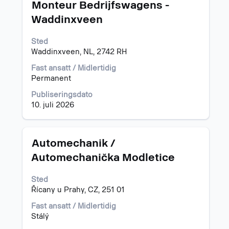
Tittel
Velg
Monteur Bedrijfswagens -
med
Waddinxveen
mellomromstasten
for
Sted
å
Waddinxveen, NL, 2742 RH
vise
det
Fast ansatt / Midlertidig
fullstendige
Permanent
innholdet
i
Publiseringsdato
jobbinformasjonen.
10. juli 2026
Tittel
Velg
Automechanik /
med
Automechanička Modletice
mellomromstasten
for
Sted
å
Řícany u Prahy, CZ, 251 01
vise
det
Fast ansatt / Midlertidig
fullstendige
Stálý
innholdet