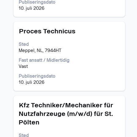
i
Publiseringsdato
jobbinformasjonen.
10. juli 2026
Tittel
Velg
Proces Technicus
med
mellomromstasten
Sted
for
Meppel, NL, 7944HT
å
vise
Fast ansatt / Midlertidig
det
Vast
fullstendige
Publiseringsdato
innholdet
10. juli 2026
i
jobbinformasjonen.
Tittel
Velg
Kfz Techniker/Mechaniker für
med
Nutzfahrzeuge (m/w/d) für St.
mellomromstasten
Pölten
for
å
vise
Sted