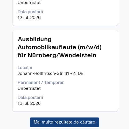
întregul
Unbefristet
conținut
al
Data postarii
informațiilor
12 iul. 2026
despre
post.
Titlu
Selectați
Ausbildung
cu
Automobilkaufleute (m/w/d)
tasta
für Nürnberg/Wendelstein
spațiu
pentru
a
Locație
vizualiza
Johann-Höllfritsch-Str. 41 - 4, DE
întregul
Permanent / Temporar
conținut
Unbefristet
al
informațiilor
Data postarii
despre
12 iul. 2026
post.
Mai multe rezultate de căutare