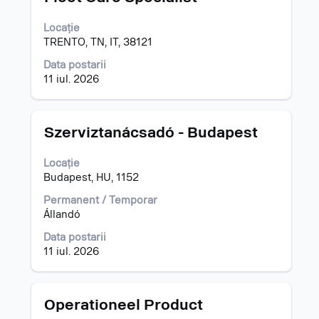
cu
tasta
Locație
spațiu
TRENTO, TN, IT, 38121
pentru
a
Data postarii
vizualiza
11 iul. 2026
întregul
conținut
al
Titlu
Selectați
Szerviztanácsadó - Budapest
informațiilor
cu
despre
tasta
Locație
post.
spațiu
Budapest, HU, 1152
pentru
a
Permanent / Temporar
vizualiza
Állandó
întregul
Data postarii
conținut
11 iul. 2026
al
informațiilor
despre
post.
Titlu
Selectați
Operationeel Product
cu