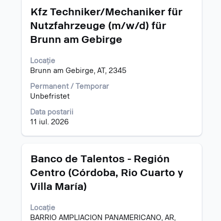
Titlu
Selectați
pentru
Kfz Techniker/Mechaniker für
cu
"".
Nutzfahrzeuge (m/w/d) für
tasta
Se
Brunn am Gebirge
spațiu
prezintă
pentru
1
a
pentru
Locație
vizualiza
15
Brunn am Gebirge, AT, 2345
întregul
din
Permanent / Temporar
conținut
731
Unbefristet
al
posturi
informațiilor
Utilizați
Data postarii
despre
cheia
11 iul. 2026
post.
de
filă
pentru
Titlu
Selectați
Banco de Talentos - Región
a
cu
naviga
Centro (Córdoba, Rio Cuarto y
tasta
la
Villa María)
spațiu
Listă
pentru
de
a
posturi.
Locație
vizualiza
Selectați
BARRIO AMPLIACION PANAMERICANO, AR,