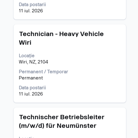
Data postarii
conținut
11 iul. 2026
al
informațiilor
despre
post.
Titlu
Selectați
Technician - Heavy Vehicle
cu
Wiri
tasta
spațiu
Locație
pentru
Wiri, NZ, 2104
a
vizualiza
Permanent / Temporar
întregul
Permanent
conținut
al
Data postarii
informațiilor
11 iul. 2026
despre
post.
Titlu
Selectați
Technischer Betriebsleiter
cu
(m/w/d) für Neumünster
tasta
spațiu