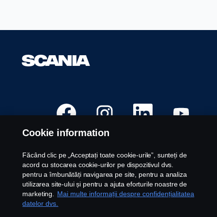
S
S
S
S
e
e
e
e
d
d
d
d
e
e
e
e
Cookie information
s
s
s
s
c
c
c
c
h
h
h
h
i
i
i
i
Făcând clic pe „Acceptați toate cookie-urile”, sunteți de
d
d
d
d
Posturi disponibile
acord cu stocarea cookie-urilor pe dispozitivul dvs.
e
e
e
e
î
î
î
î
pentru a îmbunătăți navigarea pe site, pentru a analiza
Locații carieră
n
n
n
n
utilizarea site-ului și pentru a ajuta eforturile noastre de
t
t
t
t
Contactați-ne
r
r
r
r
marketing.
Mai multe informații despre confidențialitatea
-
-
-
-
Despre Scania
datelor dvs.
o
o
o
o
f
f
f
f