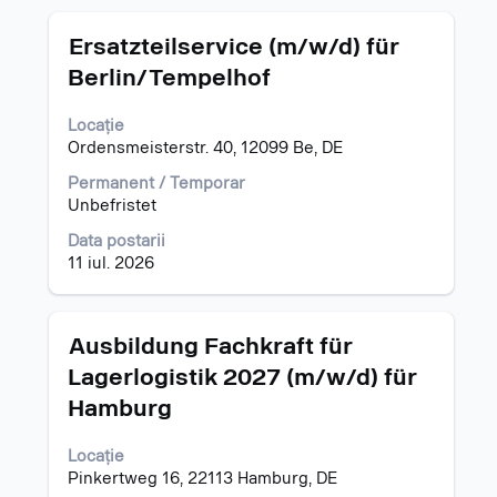
Titlu
Selectați
Ersatzteilservice (m/w/d) für
cu
Berlin/Tempelhof
tasta
spațiu
Locație
pentru
Ordensmeisterstr. 40, 12099 Be, DE
a
vizualiza
Permanent / Temporar
întregul
Unbefristet
conținut
al
Data postarii
informațiilor
11 iul. 2026
despre
post.
Titlu
Selectați
Ausbildung Fachkraft für
cu
Lagerlogistik 2027 (m/w/d) für
tasta
Hamburg
spațiu
pentru
a
Locație
vizualiza
Pinkertweg 16, 22113 Hamburg, DE
întregul