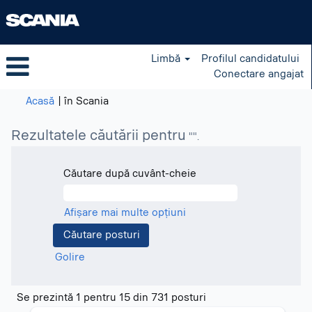
Limbă
Profilul candidatului
Conectare angajat
(pagina
Acasă
|
în Scania
curentă)
Rezultatele căutării pentru
"".
Căutare după cuvânt-cheie
Afișare mai multe opțiuni
Golire
Rezultatele
Se prezintă 1 pentru 15 din 731 posturi
căutării