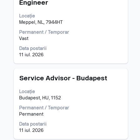
Engineer
tasta
spațiu
Locație
pentru
Meppel, NL, 7944HT
a
vizualiza
Permanent / Temporar
întregul
Vast
conținut
al
Data postarii
informațiilor
11 iul. 2026
despre
post.
Titlu
Selectați
Service Advisor - Budapest
cu
tasta
Locație
spațiu
Budapest, HU, 1152
pentru
a
Permanent / Temporar
vizualiza
Permanent
întregul
Data postarii
conținut
11 iul. 2026
al
informațiilor