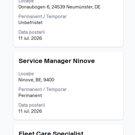
Locație
pentru
Donaubogen 6, 24539 Neumünster, DE
a
vizualiza
Permanent / Temporar
întregul
Unbefristet
conținut
al
Data postarii
informațiilor
11 iul. 2026
despre
post.
Titlu
Selectați
Service Manager Ninove
cu
tasta
Locație
spațiu
Ninove, BE, 9400
pentru
a
Permanent / Temporar
vizualiza
Permanent
întregul
Data postarii
conținut
11 iul. 2026
al
informațiilor
despre
post.
Titlu
Selectați
Fleet Care Specialist