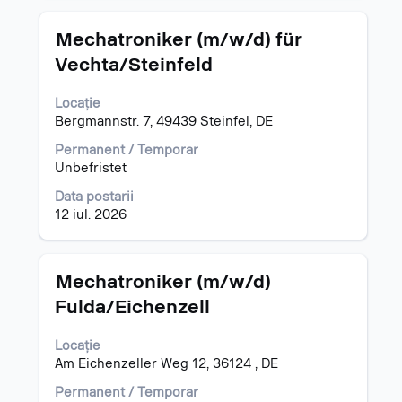
despre
post.
Titlu
Selectați
Mechatroniker (m/w/d) für
cu
Vechta/Steinfeld
tasta
spațiu
Locație
pentru
Bergmannstr. 7, 49439 Steinfel, DE
a
vizualiza
Permanent / Temporar
întregul
Unbefristet
conținut
al
Data postarii
informațiilor
12 iul. 2026
despre
post.
Titlu
Selectați
Mechatroniker (m/w/d)
cu
Fulda/Eichenzell
tasta
spațiu
Locație
pentru
Am Eichenzeller Weg 12, 36124 , DE
a
vizualiza
Permanent / Temporar