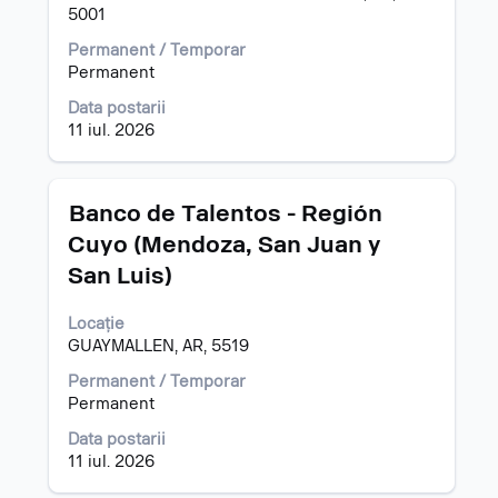
întregul
vizualizarea
5001
conținut
tuturor
Permanent / Temporar
al
detaliilor
Permanent
informațiilor
unui
despre
post.
Data postarii
post.
11 iul. 2026
Titlu
Selectați
Banco de Talentos - Región
cu
Cuyo (Mendoza, San Juan y
tasta
San Luis)
spațiu
pentru
a
Locație
vizualiza
GUAYMALLEN, AR, 5519
întregul
Permanent / Temporar
conținut
Permanent
al
informațiilor
Data postarii
despre
11 iul. 2026
post.