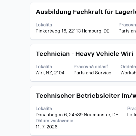
pracovnej
Názov
Stlačte
pozícii.
Ausbildung Fachkraft für Lager
medzerník
na
Lokalita
Pracovn
zobrazenie
Pinkertweg 16, 22113 Hamburg, DE
Parts a
celého
obsahu
informácií
Názov
Stlačte
o
Technician - Heavy Vehicle Wiri
medzerník
pracovnej
na
pozícii.
Lokalita
Pracovná oblasť
Oddele
zobrazenie
Wiri, NZ, 2104
Parts and Service
Works
celého
obsahu
informácií
Názov
Stlačte
o
Technischer Betriebsleiter (m/
medzerník
pracovnej
na
pozícii.
Lokalita
Pra
zobrazenie
Donaubogen 6, 24539 Neumünster, DE
Lei
celého
Dátum vystavenia
obsahu
11. 7. 2026
informácií