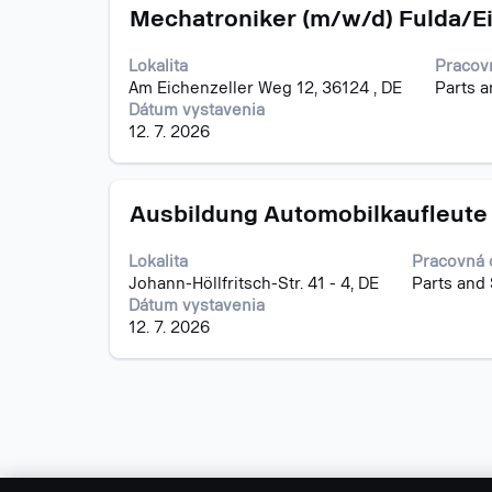
Názov
Stlačte
pozícii.
Mechatroniker (m/w/d) Fulda/Ei
medzerník
na
Lokalita
Pracov
zobrazenie
Am Eichenzeller Weg 12, 36124 , DE
Parts a
celého
Dátum vystavenia
obsahu
12. 7. 2026
informácií
o
pracovnej
Názov
Stlačte
pozícii.
Ausbildung Automobilkaufleute
medzerník
na
Lokalita
Pracovná 
zobrazenie
Johann-Höllfritsch-Str. 41 - 4, DE
Parts and
celého
Dátum vystavenia
obsahu
12. 7. 2026
informácií
o
pracovnej
pozícii.