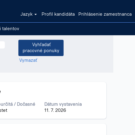
Jazyk
Profil kandidáta
Prihlásenie zamestnanca
i talentov
Vymazať
e
určitá / Dočasné
Dátum vystavenia
stet
11. 7. 2026