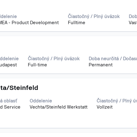
delenie
Čiastočný / Plný úväzok
Dob
EA - Product Development
Fulltime
Vas
ddelenie
Čiastočný / Plný úväzok
Doba neurčitá / Dočas
udapest
Full-time
Permanent
ta/Steinfeld
á oblasť
Oddelenie
Čiastočný / Plný 
nd Service
Vechta/Steinfeld Werkstatt
Vollzeit