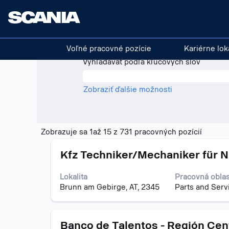
(akt
Na domovskú stránku
|
v Scania
strá
Výsledky vyhľadávania
"".
Voľné pracovné pozície
Kariérne loka
Vyhľadávať podľa kľúčových slov
Zobraziť ďalšie možnosti
Výsled
Zobrazuje sa 1až 15 z 731 pracovných pozícií
vyhľadá
Názov
Stlačte
"".
Kfz Techniker/Mechaniker für N
medzerník
Zobraz
na
sa
Lokalita
Pracovná oblas
zobrazenie
1až
Brunn am Gebirge, AT, 2345
Parts and Serv
celého
15
obsahu
z
informácií
731
Názov
Stlačte
o
Banco de Talentos - Región Cent
pracov