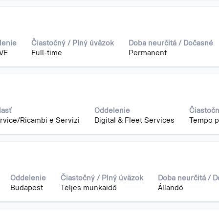
lenie
Čiastočný / Plný úväzok
Doba neurčitá / Dočasné
VE
Full-time
Permanent
lasť
Oddelenie
Čiastočn
rvice/Ricambi e Servizi
Digital & Fleet Services
Tempo p
Oddelenie
Čiastočný / Plný úväzok
Doba neurčitá / 
Budapest
Teljes munkaidő
Állandó