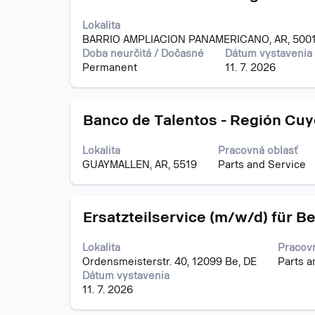
medzerník
pracovnej
pozícií
na
pozícii.
Pomoc
Lokalita
zobrazenie
klávesu
BARRIO AMPLIACION PANAMERICANO, AR, 500
celého
Tab
Doba neurčitá / Dočasné
Dátum vystavenia
obsahu
prejdit
Permanent
11. 7. 2026
informácií
do
o
zozna
pracovnej
pracov
Názov
Stlačte
pozícii.
Banco de Talentos - Región Cuy
pozícií.
medzerník
Vybert
na
zobraz
Lokalita
Pracovná oblasť
zobrazenie
všetký
GUAYMALLEN, AR, 5519
Parts and Service
celého
detailo
obsahu
pracov
informácií
pozície.
Názov
Stlačte
o
Ersatzteilservice (m/w/d) für B
medzerník
pracovnej
na
pozícii.
Lokalita
Pracovn
zobrazenie
Ordensmeisterstr. 40, 12099 Be, DE
Parts a
celého
Dátum vystavenia
obsahu
11. 7. 2026
informácií
o