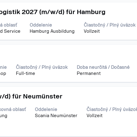
logistik 2027 (m/w/d) für Hamburg
á oblasť
Oddelenie
Čiastočný / Plný úväzok
nd Service
Hamburg Ausbildung
Vollzeit
nie
Čiastočný / Plný úväzok
Doba neurčitá / Dočasné
hop
Full-time
Permanent
w/d) für Neumünster
covná oblasť
Oddelenie
Čiastočný / Plný úväzo
tung
Scania Neumünster
Vollzeit