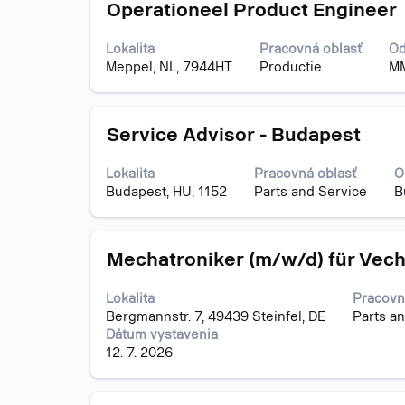
Názov
Stlačte
o
Operationeel Product Engineer
medzerník
pracovnej
na
pozícii.
Lokalita
Pracovná oblasť
Od
zobrazenie
Meppel, NL, 7944HT
Productie
MM
celého
obsahu
informácií
Názov
Stlačte
o
Service Advisor - Budapest
medzerník
pracovnej
na
pozícii.
Lokalita
Pracovná oblasť
O
zobrazenie
Budapest, HU, 1152
Parts and Service
B
celého
obsahu
informácií
Názov
Stlačte
o
Mechatroniker (m/w/d) für Vech
medzerník
pracovnej
na
pozícii.
Lokalita
Pracovn
zobrazenie
Bergmannstr. 7, 49439 Steinfel, DE
Parts a
celého
Dátum vystavenia
obsahu
12. 7. 2026
informácií
o
pracovnej