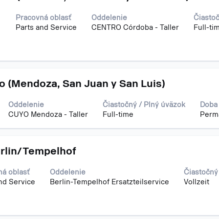
ou
Pracovná oblasť
Oddelenie
Čiastoč
1
Parts and Service
CENTRO Córdoba - Taller
Full-ti
e
mu
ných
o (Mendoza, San Juan y San Luis)
e
enie
Oddelenie
Čiastočný / Plný úväzok
Doba 
ch
CUYO Mendoza - Taller
Full-time
Perm
v
nej
erlin/Tempelhof
á oblasť
Oddelenie
Čiastočný
nd Service
Berlin-Tempelhof Ersatzteilservice
Vollzeit