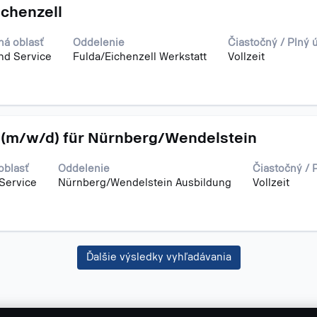
chenzell
ná oblasť
Oddelenie
Čiastočný / Plný 
nd Service
Fulda/Eichenzell Werkstatt
Vollzeit
 (m/w/d) für Nürnberg/Wendelstein
oblasť
Oddelenie
Čiastočný / 
 Service
Nürnberg/Wendelstein Ausbildung
Vollzeit
Ďalšie výsledky vyhľadávania