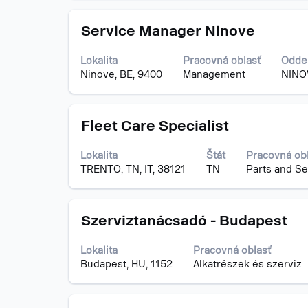
o
pracovnej
Názov
Stlačte
pozícii.
Service Manager Ninove
medzerník
na
Lokalita
Pracovná oblasť
Odde
zobrazenie
Ninove, BE, 9400
Management
NINO
celého
obsahu
informácií
Názov
Stlačte
o
Fleet Care Specialist
medzerník
pracovnej
na
pozícii.
Lokalita
Štát
Pracovná ob
zobrazenie
TRENTO, TN, IT, 38121
TN
Parts and Se
celého
obsahu
informácií
Názov
Stlačte
o
Szerviztanácsadó - Budapest
medzerník
pracovnej
na
pozícii.
Lokalita
Pracovná oblasť
zobrazenie
Budapest, HU, 1152
Alkatrészek és szerviz
celého
obsahu
informácií