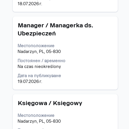
пълното
видите
18.07.2026 г.
съдържание
пълните
на
подробни
информацията
данни
за
Позиция
Изберете
Manager / Managerka ds.
за
задание.
с
заданието.
Ubezpieczeń
бутона
за
Местоположение
интервал,
Nadarzyn, PL, 05-830
за
да
Постоянен / временно
прегледате
Na czas nieokreślony
пълното
съдържание
Дата на публикуване
на
19.07.2026 г.
информацията
за
задание.
Позиция
Изберете
Księgowa / Księgowy
с
бутона
Местоположение
за
Nadarzyn, PL, 05-830
интервал,