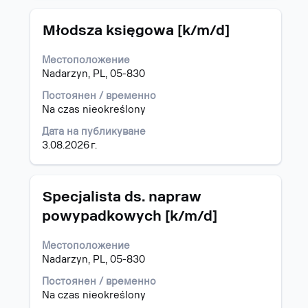
за
задание.
Позиция
Изберете
Młodsza księgowa [k/m/d]
с
бутона
Местоположение
за
Nadarzyn, PL, 05-830
интервал,
за
Постоянен / временно
да
Na czas nieokreślony
прегледате
Дата на публикуване
пълното
3.08.2026 г.
съдържание
на
информацията
за
Позиция
Изберете
Specjalista ds. napraw
задание.
с
powypadkowych [k/m/d]
бутона
за
Местоположение
интервал,
Nadarzyn, PL, 05-830
за
да
Постоянен / временно
прегледате
Na czas nieokreślony
пълното