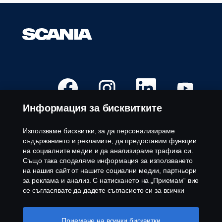
О
О
О
О
т
т
т
т
в
в
в
в
а
а
а
а
Информация за бисквитките
р
р
р
р
я
я
я
я
с
с
с
с
е
е
е
е
Използваме бисквитки, за да персонализираме
в
в
в
в
Свободни позиции
съдържанието и рекламите, да предоставим функции
н
н
н
н
о
о
о
о
на социалните медии и да анализираме трафика си.
Локации за кариера
в
в
в
в
Също така споделяме информация за използването
т
т
т
т
Свържете се с нас
а
а
а
а
на нашия сайт от нашите социални медии, партньори
б
б
б
б
Относно Scania
за реклама и анализ. С натискането на „Приемам“ вие
.
.
.
.
се съгласявате да дадете съгласието си за всички
използвани „бисквитки“ и информацията, която се
Правна информация
споделя. Можете също така да управлявате своите
бисквитки, като щракнете върху „Настройки на
Приемане на всички бисквитки
Декларация за поверителност