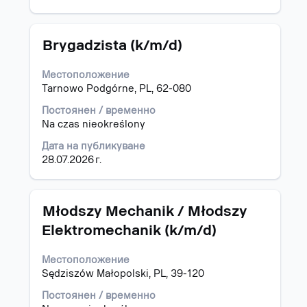
информацията
за
задание.
Позиция
Изберете
Brygadzista (k/m/d)
с
бутона
Местоположение
за
Tarnowo Podgórne, PL, 62-080
интервал,
за
Постоянен / временно
да
Na czas nieokreślony
прегледате
Дата на публикуване
пълното
28.07.2026 г.
съдържание
на
информацията
за
Позиция
Изберете
Młodszy Mechanik / Młodszy
задание.
с
Elektromechanik (k/m/d)
бутона
за
Местоположение
интервал,
Sędziszów Małopolski, PL, 39-120
за
да
Постоянен / временно
прегледате