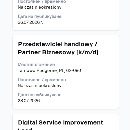
за
Постоянен / временно
да
Na czas nieokreślony
прегледате
Дата на публикуване
пълното
26.07.2026 г.
съдържание
на
информацията
за
Позиция
Изберете
Przedstawiciel handlowy /
задание.
с
Partner Biznesowy [k/m/d]
бутона
за
Местоположение
интервал,
Tarnowo Podgórne, PL, 62-080
за
да
Постоянен / временно
прегледате
Na czas nieokreślony
пълното
съдържание
Дата на публикуване
на
28.07.2026 г.
информацията
за
задание.
Позиция
Изберете
Digital Service Improvement
с