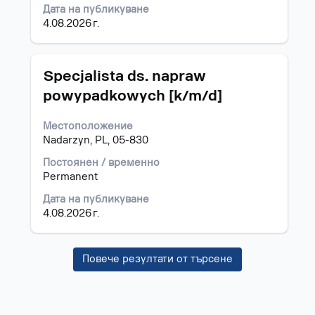
съдържание
Дата на публикуване
на
4.08.2026 г.
информацията
за
задание.
Позиция
Изберете
Specjalista ds. napraw
с
powypadkowych [k/m/d]
бутона
за
Местоположение
интервал,
Nadarzyn, PL, 05-830
за
да
Постоянен / временно
прегледате
Permanent
пълното
съдържание
Дата на публикуване
на
4.08.2026 г.
информацията
за
задание.
Повече резултати от търсене