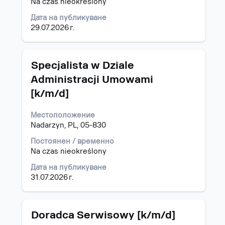
Na czas nieokreślony
пълното
съдържание
Дата на публикуване
на
29.07.2026 г.
информацията
за
задание.
Позиция
Изберете
Specjalista w Dziale
с
Administracji Umowami
бутона
[k/m/d]
за
интервал,
за
Местоположение
да
Nadarzyn, PL, 05-830
прегледате
Постоянен / временно
пълното
Na czas nieokreślony
съдържание
на
Дата на публикуване
информацията
31.07.2026 г.
за
задание.
Позиция
Изберете
Doradca Serwisowy [k/m/d]
с