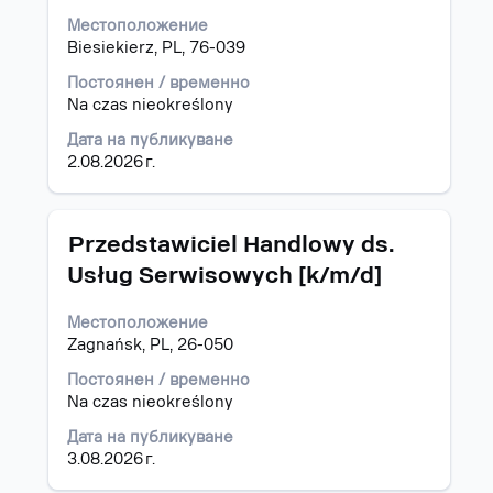
бутона
Местоположение
за
Biesiekierz, PL, 76-039
интервал,
за
Постоянен / временно
да
Na czas nieokreślony
прегледате
Дата на публикуване
пълното
2.08.2026 г.
съдържание
на
информацията
за
Позиция
Изберете
Przedstawiciel Handlowy ds.
задание.
с
Usług Serwisowych [k/m/d]
бутона
за
Местоположение
интервал,
Zagnańsk, PL, 26-050
за
да
Постоянен / временно
прегледате
Na czas nieokreślony
пълното
съдържание
Дата на публикуване
на
3.08.2026 г.
информацията