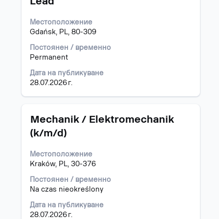
Lead
бутона
за
Местоположение
интервал,
Gdańsk, PL, 80-309
за
да
Постоянен / временно
прегледате
Permanent
пълното
съдържание
Дата на публикуване
на
28.07.2026 г.
информацията
за
задание.
Позиция
Изберете
Mechanik / Elektromechanik
с
(k/m/d)
бутона
за
Местоположение
интервал,
Kraków, PL, 30-376
за
да
Постоянен / временно
прегледате
Na czas nieokreślony
пълното
съдържание
Дата на публикуване
на
28.07.2026 г.