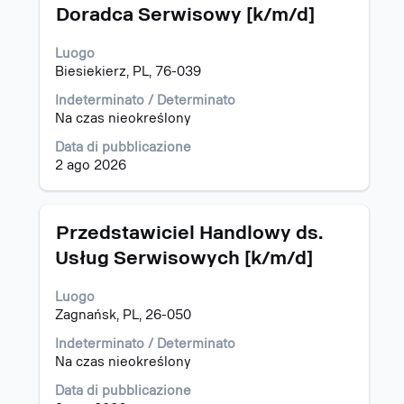
Titolo
Effettuare
Doradca Serwisowy [k/m/d]
una
selezione
Luogo
con
Biesiekierz, PL, 76-039
la
barra
Indeterminato / Determinato
spaziatrice
Na czas nieokreślony
per
Data di pubblicazione
visualizzare
2 ago 2026
i
contenuti
integrali
delle
Titolo
Effettuare
Przedstawiciel Handlowy ds.
informazioni
una
Usług Serwisowych [k/m/d]
lavoro.
selezione
con
Luogo
la
Zagnańsk, PL, 26-050
barra
spaziatrice
Indeterminato / Determinato
per
Na czas nieokreślony
visualizzare
i
Data di pubblicazione