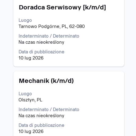
Titolo
Effettuare
ricerca
Doradca Serwisowy [k/m/d]
una
per
selezione
"Polonia".
Luogo
con
Visualizzazione
Tarnowo Podgórne, PL, 62-080
la
da
barra
1
Indeterminato / Determinato
spaziatrice
a
Na czas nieokreślony
per
15
Data di pubblicazione
visualizzare
di
10 lug 2026
i
22
contenuti
offerte
integrali
Utilizza
delle
il
Titolo
Effettuare
Mechanik (k/m/d)
informazioni
tasto
una
lavoro.
Tab
selezione
Luogo
per
con
Olsztyn, PL
navigare
la
nell'elenco
barra
Indeterminato / Determinato
lavori.
spaziatrice
Na czas nieokreślony
Seleziona
per
Data di pubblicazione
per
visualizzare
10 lug 2026
visualizzare
i