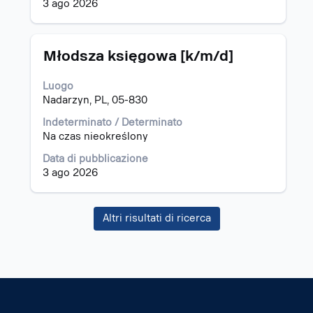
contenuti
3 ago 2026
integrali
delle
informazioni
Titolo
Effettuare
Młodsza księgowa [k/m/d]
lavoro.
una
selezione
Luogo
con
Nadarzyn, PL, 05-830
la
barra
Indeterminato / Determinato
spaziatrice
Na czas nieokreślony
per
Data di pubblicazione
visualizzare
3 ago 2026
i
contenuti
integrali
Altri risultati di ricerca
delle
informazioni
lavoro.