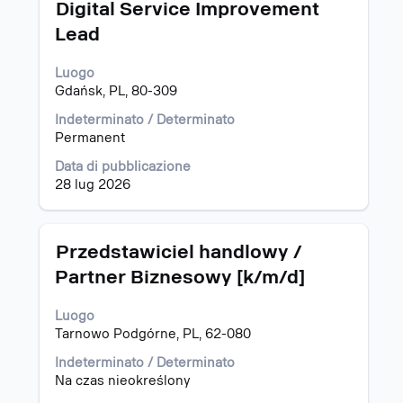
Titolo
Effettuare
Digital Service Improvement
lavoro.
una
Lead
selezione
con
Luogo
la
Gdańsk, PL, 80-309
barra
spaziatrice
Indeterminato / Determinato
per
Permanent
visualizzare
i
Data di pubblicazione
contenuti
28 lug 2026
integrali
delle
informazioni
Titolo
Effettuare
Przedstawiciel handlowy /
lavoro.
una
Partner Biznesowy [k/m/d]
selezione
con
Luogo
la
Tarnowo Podgórne, PL, 62-080
barra
spaziatrice
Indeterminato / Determinato
per
Na czas nieokreślony
visualizzare