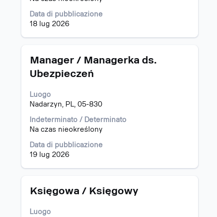
per
Data di pubblicazione
visualizzare
18 lug 2026
i
contenuti
integrali
delle
Titolo
Effettuare
Manager / Managerka ds.
informazioni
una
Ubezpieczeń
lavoro.
selezione
con
Luogo
la
Nadarzyn, PL, 05-830
barra
spaziatrice
Indeterminato / Determinato
per
Na czas nieokreślony
visualizzare
i
Data di pubblicazione
contenuti
19 lug 2026
integrali
delle
informazioni
Titolo
Effettuare
Księgowa / Księgowy
lavoro.
una
selezione
Luogo