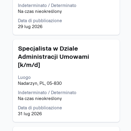
spaziatrice
Indeterminato / Determinato
per
Na czas nieokreślony
visualizzare
i
Data di pubblicazione
contenuti
29 lug 2026
integrali
delle
informazioni
Titolo
Effettuare
Specjalista w Dziale
lavoro.
una
Administracji Umowami
selezione
[k/m/d]
con
la
barra
Luogo
spaziatrice
Nadarzyn, PL, 05-830
per
Indeterminato / Determinato
visualizzare
Na czas nieokreślony
i
contenuti
Data di pubblicazione
integrali
31 lug 2026
delle
informazioni
lavoro.