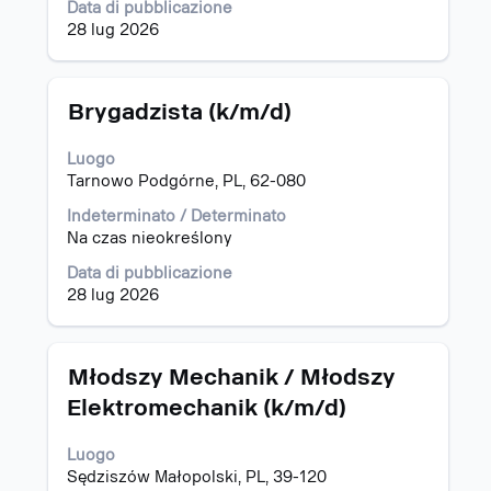
i
Data di pubblicazione
contenuti
28 lug 2026
integrali
delle
informazioni
Titolo
Effettuare
Brygadzista (k/m/d)
lavoro.
una
selezione
Luogo
con
Tarnowo Podgórne, PL, 62-080
la
barra
Indeterminato / Determinato
spaziatrice
Na czas nieokreślony
per
Data di pubblicazione
visualizzare
28 lug 2026
i
contenuti
integrali
delle
Titolo
Effettuare
Młodszy Mechanik / Młodszy
informazioni
una
Elektromechanik (k/m/d)
lavoro.
selezione
con
Luogo
la
Sędziszów Małopolski, PL, 39-120
barra