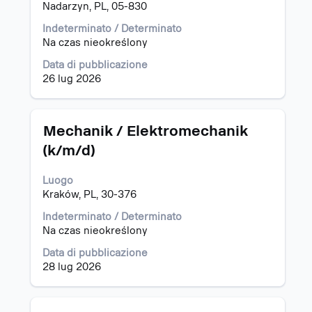
con
Nadarzyn, PL, 05-830
la
barra
Indeterminato / Determinato
spaziatrice
Na czas nieokreślony
per
Data di pubblicazione
visualizzare
26 lug 2026
i
contenuti
integrali
delle
Titolo
Effettuare
Mechanik / Elektromechanik
informazioni
una
(k/m/d)
lavoro.
selezione
con
Luogo
la
Kraków, PL, 30-376
barra
spaziatrice
Indeterminato / Determinato
per
Na czas nieokreślony
visualizzare
i
Data di pubblicazione
contenuti
28 lug 2026
integrali
delle
informazioni