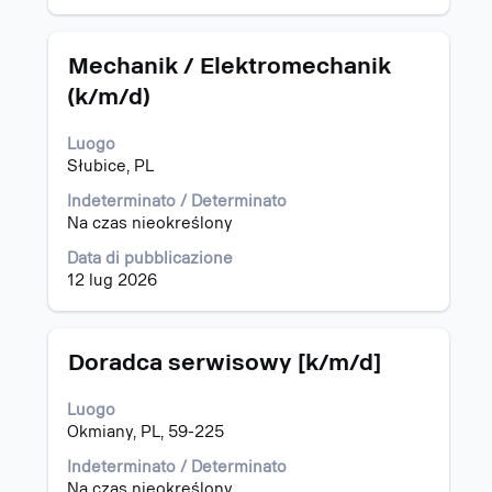
i
contenuti
dettagli
integrali
completi
delle
Titolo
Effettuare
Mechanik / Elektromechanik
del
informazioni
una
(k/m/d)
lavoro.
lavoro.
selezione
con
Luogo
la
Słubice, PL
barra
spaziatrice
Indeterminato / Determinato
per
Na czas nieokreślony
visualizzare
i
Data di pubblicazione
contenuti
12 lug 2026
integrali
delle
informazioni
Titolo
Effettuare
Doradca serwisowy [k/m/d]
lavoro.
una
selezione
Luogo
con
Okmiany, PL, 59-225
la
barra
Indeterminato / Determinato
spaziatrice
Na czas nieokreślony