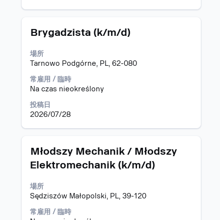
し
を
ま
表
す。
示
タ
求
Brygadzista (k/m/d)
す
イ
人
る
ト
情
場所
に
ル
報
Tarnowo Podgórne, PL, 62-080
は、
の
Space
全
常雇用 / 臨時
キ
コ
Na czas nieokreślony
ー
ン
で
投稿日
テ
選
2026/07/28
ン
択
ツ
し
を
ま
表
タ
求
Młodszy Mechanik / Młodszy
す。
示
イ
人
Elektromechanik (k/m/d)
す
ト
情
る
ル
報
場所
に
の
Sędziszów Małopolski, PL, 39-120
は、
全
Space
コ
常雇用 / 臨時
キ
ン