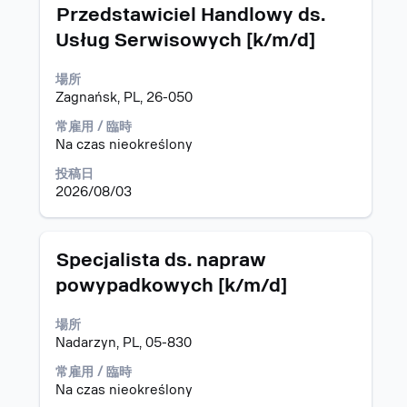
し
表
タ
求
Przedstawiciel Handlowy ds.
ま
示
イ
人
Usług Serwisowych [k/m/d]
す。
す
ト
情
る
ル
報
場所
に
の
Zagnańsk, PL, 26-050
は、
全
Space
コ
常雇用 / 臨時
キ
ン
Na czas nieokreślony
ー
テ
で
ン
投稿日
選
ツ
2026/08/03
択
を
し
表
ま
示
タ
求
Specjalista ds. napraw
す。
す
イ
人
る
powypadkowych [k/m/d]
ト
情
に
ル
報
は、
場所
の
Space
Nadarzyn, PL, 05-830
全
キ
コ
常雇用 / 臨時
ー
ン
Na czas nieokreślony
で
テ