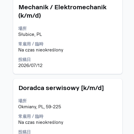
タ
求
結
Mechanik / Elektromechanik
イ
人
果:
(k/m/d)
ト
情
"ポ
ル
報
ー
場所
の
ラ
Słubice, PL
全
ン
コ
ド".
常雇用 / 臨時
ン
求
Na czas nieokreślony
テ
人
ン
22
投稿日
ツ
件
2026/07/12
を
中
表
1
示
～
タ
求
Doradca serwisowy [k/m/d]
す
15
イ
人
る
件
ト
情
場所
に
目
ル
報
Okmiany, PL, 59-225
は、
の
の
Space
表
全
常雇用 / 臨時
キ
示
コ
Na czas nieokreślony
ー
中
ン
で
タ
投稿日