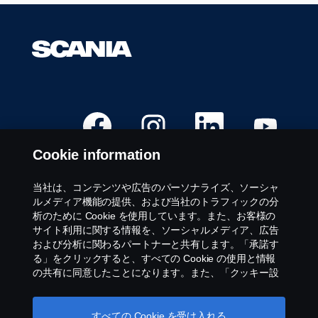
Space
キ
ー
で
選
択
し
ま
新
新
新
新
し
し
し
し
す。
い
い
い
い
タ
タ
タ
タ
Cookie information
ブ
ブ
ブ
ブ
で
で
で
で
開
開
開
開
き
き
き
き
当社は、コンテンツや広告のパーソナライズ、ソーシャ
ま
ま
ま
ま
募集職種
ルメディア機能の提供、および当社のトラフィックの分
す
す
す
す
。
。
。
。
析のために Cookie を使用しています。また、お客様の
勤務地
サイト利用に関する情報を、ソーシャルメディア、広告
お問い合わせ
および分析に関わるパートナーと共有します。「承諾す
Scaniaについて
る」をクリックすると、すべての Cookie の使用と情報
の共有に同意したことになります。また、「クッキー設
定」をクリックし、受け入れるカテゴリーを選択するこ
法的通知
とで、Cookieを管理することができます。Cookie の使用
方法の詳細については、このテキストの下にあるリンク
すべての Cookie を受け入れる
プライバシーに関する声明