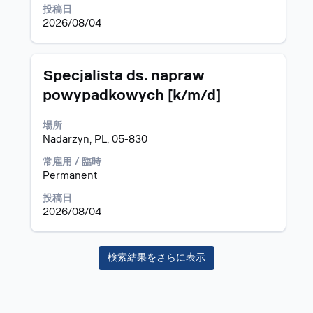
選
ン
投稿日
択
ツ
2026/08/04
し
を
ま
表
す。
示
タ
求
Specjalista ds. napraw
す
イ
人
る
powypadkowych [k/m/d]
ト
情
に
ル
報
は、
場所
の
Space
Nadarzyn, PL, 05-830
全
キ
コ
常雇用 / 臨時
ー
ン
Permanent
で
テ
選
ン
投稿日
択
ツ
2026/08/04
し
を
ま
表
す。
示
検索結果をさらに表示
す
る
に
は、