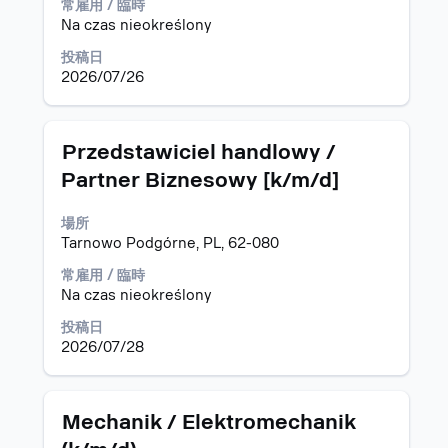
て、
全
常雇用 / 臨時
キ
求
コ
Na czas nieokreślony
ー
人
ン
で
投稿日
の
テ
選
2026/07/26
す
ン
択
べ
ツ
し
て
を
ま
の
表
タ
求
Przedstawiciel handlowy /
す。
詳
示
イ
人
Partner Biznesowy [k/m/d]
細
す
ト
情
を
る
ル
報
表
場所
に
の
示
Tarnowo Podgórne, PL, 62-080
は、
全
し
Space
コ
常雇用 / 臨時
ま
キ
ン
Na czas nieokreślony
す。
ー
テ
で
ン
投稿日
選
ツ
2026/07/28
択
を
し
表
ま
示
タ
求
Mechanik / Elektromechanik
す。
す
イ
人
る