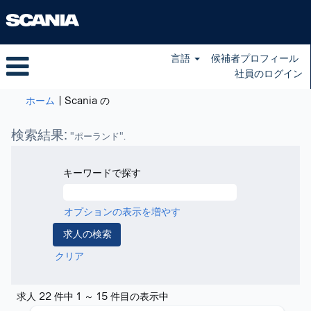
言語
候補者プロフィール
社員のログイン
(現
ホーム
|
Scania の
在
の
検索結果:
"ポーランド".
ペ
ー
ジ)
キーワードで探す
オプションの表示を増やす
クリア
検
求人 22 件中 1 ～ 15 件目の表示中
索