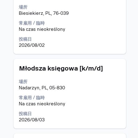
ト
情
は、
場所
ル
報
Space
Biesiekierz, PL, 76-039
の
キ
全
常雇用 / 臨時
ー
コ
Na czas nieokreślony
で
ン
選
投稿日
テ
択
2026/08/02
ン
し
ツ
ま
を
す。
表
タ
求
Młodsza księgowa [k/m/d]
示
イ
人
す
ト
情
場所
る
ル
報
Nadarzyn, PL, 05-830
に
の
は、
全
常雇用 / 臨時
Space
コ
Na czas nieokreślony
キ
ン
投稿日
ー
テ
2026/08/03
で
ン
選
ツ
択
を