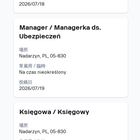
テ
選
ブ
2026/07/18
ン
択
キ
ツ
し
ー
を
ま
を
表
タ
求
Manager / Managerka ds.
す。
使
示
イ
人
用
Ubezpieczeń
す
ト
情
し
る
ル
報
て
場所
に
の
求
Nadarzyn, PL, 05-830
は、
全
人
Space
コ
リ
常雇用 / 臨時
キ
ン
ス
Na czas nieokreślony
ー
テ
ト
で
ン
投稿日
を
選
ツ
2026/07/19
操
択
を
作
し
表
し
ま
示
ま
タ
求
Księgowa / Księgowy
す。
す
す。
イ
人
る
選
ト
情
場所
に
択
ル
報
Nadarzyn, PL, 05-830
は、
し
の
Space