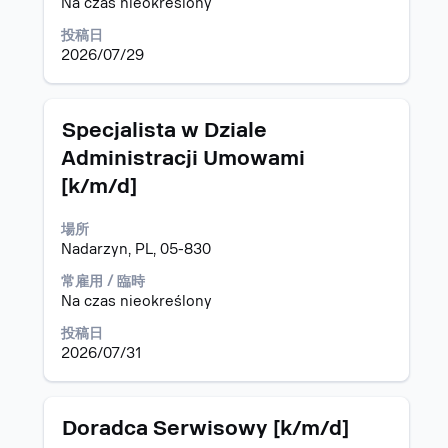
Na czas nieokreślony
ー
テ
で
ン
投稿日
選
ツ
2026/07/29
択
を
し
表
ま
示
タ
求
Specjalista w Dziale
す。
す
イ
人
る
Administracji Umowami
ト
情
に
[k/m/d]
ル
報
は、
の
Space
全
場所
キ
コ
Nadarzyn, PL, 05-830
ー
ン
で
常雇用 / 臨時
テ
選
Na czas nieokreślony
ン
択
ツ
投稿日
し
を
2026/07/31
ま
表
す。
示
す
タ
求
る
Doradca Serwisowy [k/m/d]
イ
人
に