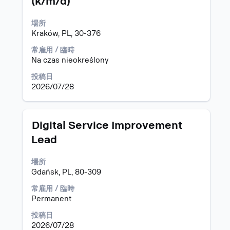
(k/m/d)
ト
情
に
ル
報
は、
場所
の
Space
Kraków, PL, 30-376
全
キ
コ
常雇用 / 臨時
ー
ン
Na czas nieokreślony
で
テ
選
ン
投稿日
択
ツ
2026/07/28
し
を
ま
表
す。
示
タ
求
Digital Service Improvement
す
イ
人
る
Lead
ト
情
に
ル
報
は、
場所
の
Space
Gdańsk, PL, 80-309
全
キ
コ
常雇用 / 臨時
ー
ン
Permanent
で
テ
選
ン
投稿日
択
ツ
2026/07/28