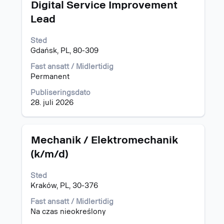
Tittel
Velg
Digital Service Improvement
med
Lead
mellomromstasten
for
Sted
å
Gdańsk, PL, 80-309
vise
det
Fast ansatt / Midlertidig
fullstendige
Permanent
innholdet
i
Publiseringsdato
jobbinformasjonen.
28. juli 2026
Tittel
Velg
Mechanik / Elektromechanik
med
(k/m/d)
mellomromstasten
for
Sted
å
Kraków, PL, 30-376
vise
det
Fast ansatt / Midlertidig
fullstendige
Na czas nieokreślony
innholdet