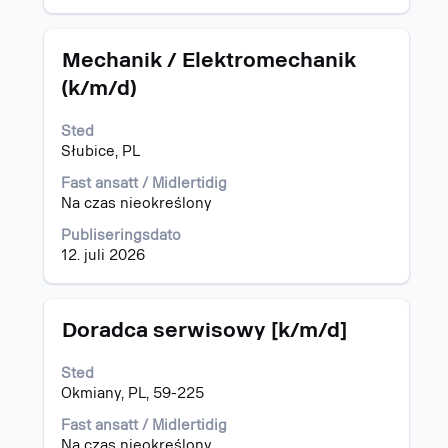
jobben.
jobbinformasjonen.
Tittel
Velg
Mechanik / Elektromechanik
med
(k/m/d)
mellomromstasten
for
Sted
å
Słubice, PL
vise
det
Fast ansatt / Midlertidig
fullstendige
Na czas nieokreślony
innholdet
i
Publiseringsdato
jobbinformasjonen.
12. juli 2026
Tittel
Velg
Doradca serwisowy [k/m/d]
med
mellomromstasten
Sted
for
Okmiany, PL, 59-225
å
vise
Fast ansatt / Midlertidig
det
Na czas nieokreślony