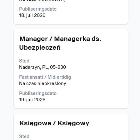
fullstendige
Publiseringsdato
innholdet
18. juli 2026
i
jobbinformasjonen.
Tittel
Velg
Manager / Managerka ds.
med
Ubezpieczeń
mellomromstasten
for
Sted
å
Nadarzyn, PL, 05-830
vise
det
Fast ansatt / Midlertidig
fullstendige
Na czas nieokreślony
innholdet
i
Publiseringsdato
jobbinformasjonen.
19. juli 2026
Tittel
Velg
Księgowa / Księgowy
med
mellomromstasten
Sted