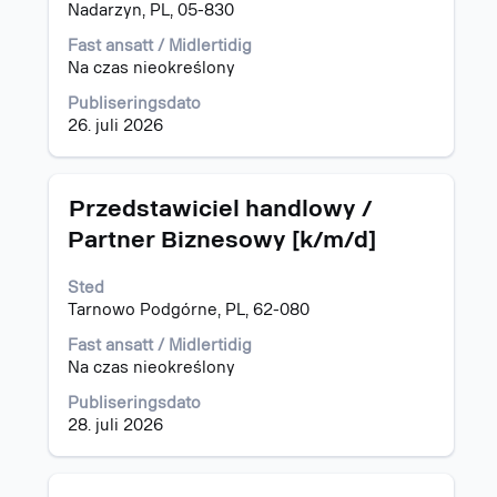
for
Nadarzyn, PL, 05-830
å
vise
Fast ansatt / Midlertidig
det
Na czas nieokreślony
fullstendige
Publiseringsdato
innholdet
26. juli 2026
i
jobbinformasjonen.
Tittel
Velg
Przedstawiciel handlowy /
med
Partner Biznesowy [k/m/d]
mellomromstasten
for
Sted
å
Tarnowo Podgórne, PL, 62-080
vise
det
Fast ansatt / Midlertidig
fullstendige
Na czas nieokreślony
innholdet
i
Publiseringsdato
jobbinformasjonen.
28. juli 2026