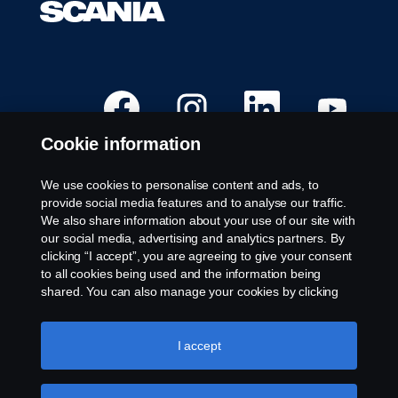
Å
Å
Å
Å
p
p
p
p
n
n
n
n
e
e
e
e
Cookie information
s
s
s
s
i
i
i
i
e
e
e
e
t
t
t
t
We use cookies to personalise content and ads, to
n
n
n
n
Ledige stillinger
provide social media features and to analyse our traffic.
y
y
y
y
t
t
t
t
We also share information about your use of our site with
Steder
t
t
t
t
our social media, advertising and analytics partners. By
f
f
f
f
Kontakt oss
a
a
a
a
clicking “I accept”, you are agreeing to give your consent
n
n
n
n
Om Scania
to all cookies being used and the information being
e
e
e
e
a
a
a
a
shared. You can also manage your cookies by clicking
r
r
r
r
the “Cookie settings” and selecting the categories you’d
k
k
k
k
Juridisk merknad
like to accept. For a more detailed explanation of how we
.
.
.
.
use cookies, please visit our cookies section, which you
I accept
Personvernerklæring
can find by clicking the link below this text.
Cookie policy
Informasjonskapsler
Varsling