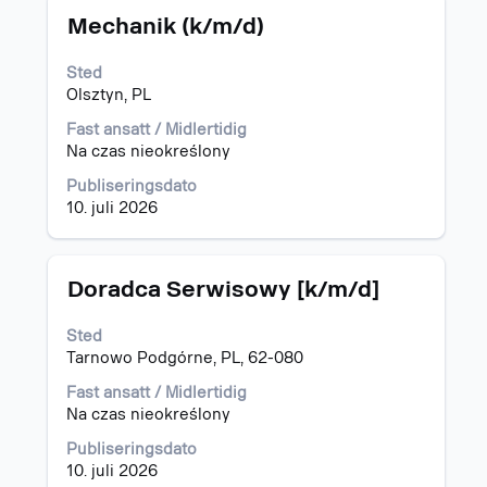
Tittel
Velg
"Polen".
Mechanik (k/m/d)
med
Viser
mellomromstasten
1
Sted
for
til
Olsztyn, PL
å
15
vise
av
Fast ansatt / Midlertidig
det
18
Na czas nieokreślony
fullstendige
jobber
Publiseringsdato
innholdet
Bruk
10. juli 2026
i
Tab-
jobbinformasjonen.
tasten
til
å
Tittel
Velg
Doradca Serwisowy [k/m/d]
navigere
med
i
mellomromstasten
Sted
jobblisten.
for
Tarnowo Podgórne, PL, 62-080
Velg
å
å
vise
Fast ansatt / Midlertidig
vise
det
Na czas nieokreślony
fullstendige
fullstendige
Publiseringsdato
detaljer
innholdet
10. juli 2026
for
i