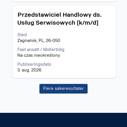
jobbinformasjonen.
Tittel
Velg
Przedstawiciel Handlowy ds.
med
Usług Serwisowych [k/m/d]
mellomromstasten
for
Sted
å
Zagnańsk, PL, 26-050
vise
det
Fast ansatt / Midlertidig
fullstendige
Na czas nieokreślony
innholdet
i
Publiseringsdato
jobbinformasjonen.
3. aug. 2026
Flere søkeresultater