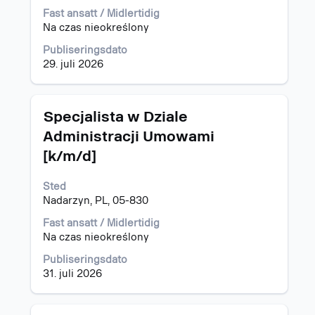
det
Fast ansatt / Midlertidig
fullstendige
Na czas nieokreślony
innholdet
i
Publiseringsdato
jobbinformasjonen.
29. juli 2026
Tittel
Velg
Specjalista w Dziale
med
Administracji Umowami
mellomromstasten
[k/m/d]
for
å
vise
Sted
det
Nadarzyn, PL, 05-830
fullstendige
Fast ansatt / Midlertidig
innholdet
Na czas nieokreślony
i
jobbinformasjonen.
Publiseringsdato
31. juli 2026