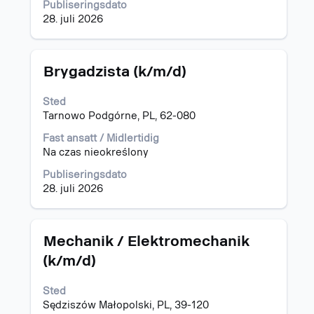
i
Publiseringsdato
jobbinformasjonen.
28. juli 2026
Tittel
Velg
Brygadzista (k/m/d)
med
mellomromstasten
Sted
for
Tarnowo Podgórne, PL, 62-080
å
vise
Fast ansatt / Midlertidig
det
Na czas nieokreślony
fullstendige
Publiseringsdato
innholdet
28. juli 2026
i
jobbinformasjonen.
Tittel
Velg
Mechanik / Elektromechanik
med
(k/m/d)
mellomromstasten
for
Sted
å
Sędziszów Małopolski, PL, 39-120
vise