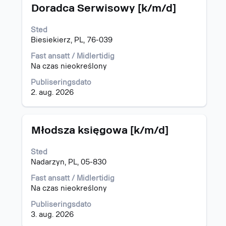
Tittel
Velg
Doradca Serwisowy [k/m/d]
med
mellomromstasten
Sted
for
Biesiekierz, PL, 76-039
å
vise
Fast ansatt / Midlertidig
det
Na czas nieokreślony
fullstendige
Publiseringsdato
innholdet
2. aug. 2026
i
jobbinformasjonen.
Tittel
Velg
Młodsza księgowa [k/m/d]
med
mellomromstasten
Sted
for
Nadarzyn, PL, 05-830
å
vise
Fast ansatt / Midlertidig
det
Na czas nieokreślony
fullstendige
Publiseringsdato
innholdet
3. aug. 2026
i