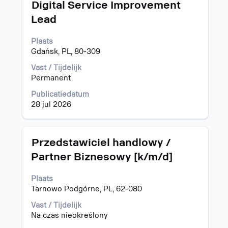
Titel
Selecteer
Digital Service Improvement
deze
Lead
spatiebalk
om
Plaats
de
Gdańsk, PL, 80-309
volledige
inhoud
Vast / Tijdelijk
van
Permanent
de
functiegegevens
Publicatiedatum
weer
28 jul 2026
te
geven.
Titel
Selecteer
Przedstawiciel handlowy /
deze
Partner Biznesowy [k/m/d]
spatiebalk
om
Plaats
de
Tarnowo Podgórne, PL, 62-080
volledige
inhoud
Vast / Tijdelijk
van
Na czas nieokreślony
de