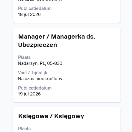
van
Publicatiedatum
de
18 jul 2026
functiegegevens
weer
te
geven.
Titel
Selecteer
Manager / Managerka ds.
deze
Ubezpieczeń
spatiebalk
om
Plaats
de
Nadarzyn, PL, 05-830
volledige
inhoud
Vast / Tijdelijk
van
Na czas nieokreślony
de
functiegegevens
Publicatiedatum
weer
19 jul 2026
te
geven.
Titel
Selecteer
Księgowa / Księgowy
deze
spatiebalk
Plaats