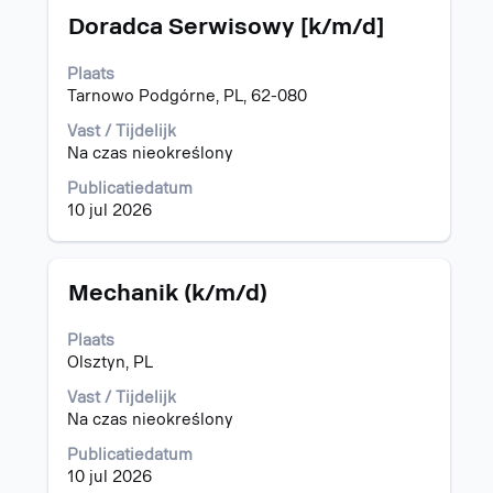
Titel
Selecteer
"Polen".
Doradca Serwisowy [k/m/d]
deze
1
spatiebalk
t/m
Plaats
om
15
Tarnowo Podgórne, PL, 62-080
de
van
volledige
22
Vast / Tijdelijk
inhoud
banen
Na czas nieokreślony
van
worden
Publicatiedatum
de
weergegeven
10 jul 2026
functiegegevens
Gebruik
weer
de
te
tabtoets
geven.
om
Titel
Selecteer
Mechanik (k/m/d)
naar
deze
de
spatiebalk
Plaats
lijst
om
Olsztyn, PL
met
de
banen
volledige
Vast / Tijdelijk
te
inhoud
Na czas nieokreślony
navigeren.
van
Publicatiedatum
Selecteer
de
10 jul 2026
een
functiegegevens