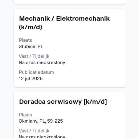
baan
weer
om
te
de
geven.
Titel
Selecteer
Mechanik / Elektromechanik
details
deze
(k/m/d)
te
spatiebalk
bekijken.
om
Plaats
de
Słubice, PL
volledige
inhoud
Vast / Tijdelijk
van
Na czas nieokreślony
de
functiegegevens
Publicatiedatum
weer
12 jul 2026
te
geven.
Titel
Selecteer
Doradca serwisowy [k/m/d]
deze
spatiebalk
Plaats
om
Okmiany, PL, 59-225
de
volledige
Vast / Tijdelijk
inhoud
Na czas nieokreślony