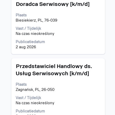
Titel
Selecteer
Doradca Serwisowy [k/m/d]
deze
spatiebalk
Plaats
om
Biesiekierz, PL, 76-039
de
volledige
Vast / Tijdelijk
inhoud
Na czas nieokreślony
van
Publicatiedatum
de
2 aug 2026
functiegegevens
weer
te
geven.
Titel
Selecteer
Przedstawiciel Handlowy ds.
deze
Usług Serwisowych [k/m/d]
spatiebalk
om
Plaats
de
Zagnańsk, PL, 26-050
volledige
inhoud
Vast / Tijdelijk
van
Na czas nieokreślony
de
functiegegevens
Publicatiedatum