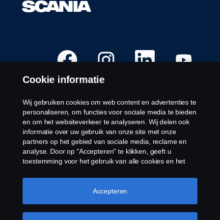
O
O
O
O
p
p
p
p
e
e
e
e
n
n
n
n
Cookie informatie
t
t
t
t
i
i
i
i
n
n
n
n
e
e
e
e
Wij gebruiken cookies om web content en advertenties te
e
e
e
e
Beschikbare posities
personaliseren, om functies voor sociale media te bieden
n
n
n
n
n
n
n
n
en om het websiteverkeer te analyseren. Wij delen ook
Carrière Locaties
i
i
i
i
informatie over uw gebruik van onze site met onze
e
e
e
e
Contacteer ons
u
u
u
u
partners op het gebied van sociale media, reclame en
w
w
w
w
Over Scania
analyse. Door op "Accepteren" te klikken, geeft u
t
t
t
t
a
a
a
a
toestemming voor het gebruik van alle cookies en het
b
b
b
b
delen van informatie. U kunt uw cookies ook beheren
b
b
b
b
Juridische kennisgeving
door op "Cookie Instellingen" te klikken en de
l
l
l
l
a
a
a
a
categorieën te selecteren die u wilt accepteren. Voor een
Accepteren
Privacyverklaring
d
d
d
d
meer gedetailleerde uitleg over hoe wij cookies
.
.
.
.
Cookies
gebruiken, verwijzen wij u naar onze cookies pagina, die
Klokkenluidersregeling