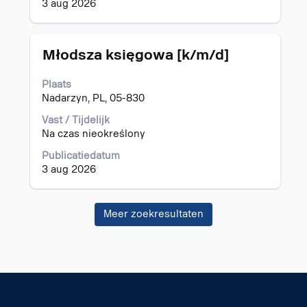
weer
3 aug 2026
te
geven.
Titel
Selecteer
Młodsza księgowa [k/m/d]
deze
spatiebalk
Plaats
om
Nadarzyn, PL, 05-830
de
volledige
Vast / Tijdelijk
inhoud
Na czas nieokreślony
van
Publicatiedatum
de
3 aug 2026
functiegegevens
weer
te
Meer zoekresultaten
geven.