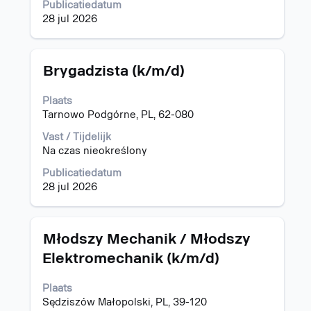
functiegegevens
Publicatiedatum
weer
28 jul 2026
te
geven.
Titel
Selecteer
Brygadzista (k/m/d)
deze
spatiebalk
Plaats
om
Tarnowo Podgórne, PL, 62-080
de
volledige
Vast / Tijdelijk
inhoud
Na czas nieokreślony
van
Publicatiedatum
de
28 jul 2026
functiegegevens
weer
te
geven.
Titel
Selecteer
Młodszy Mechanik / Młodszy
deze
Elektromechanik (k/m/d)
spatiebalk
om
Plaats
de
Sędziszów Małopolski, PL, 39-120
volledige