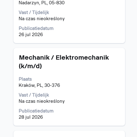
om
Nadarzyn, PL, 05-830
de
volledige
Vast / Tijdelijk
inhoud
Na czas nieokreślony
van
Publicatiedatum
de
26 jul 2026
functiegegevens
weer
te
geven.
Titel
Selecteer
Mechanik / Elektromechanik
deze
(k/m/d)
spatiebalk
om
Plaats
de
Kraków, PL, 30-376
volledige
inhoud
Vast / Tijdelijk
van
Na czas nieokreślony
de
functiegegevens
Publicatiedatum
weer
28 jul 2026
te
geven.