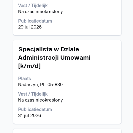
inhoud
Vast / Tijdelijk
van
Na czas nieokreślony
de
functiegegevens
Publicatiedatum
weer
29 jul 2026
te
geven.
Titel
Selecteer
Specjalista w Dziale
deze
Administracji Umowami
spatiebalk
[k/m/d]
om
de
volledige
Plaats
inhoud
Nadarzyn, PL, 05-830
van
Vast / Tijdelijk
de
Na czas nieokreślony
functiegegevens
weer
Publicatiedatum
te
31 jul 2026
geven.