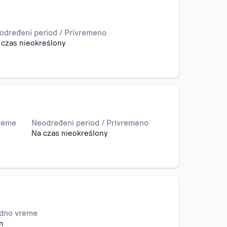
određeni period / Privremeno
 czas nieokreślony
vreme
Neodređeni period / Privremeno
Na czas nieokreślony
adno vreme
n