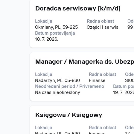
informacija
22
Naslov
Izaberite
o
Doradca serwisowy [k/m/d]
poslova
s
poslu.
Korisite
razmaknicom
taster
Lokacija
Radna oblast
Od
da
Tab
Okmiany, PL, 59-225
Części i serwis
99
biste
za
Datum postavljanja
prikazali
kretanje
18. 7. 2026.
celokupan
po
sadržaj
listi
informacija
poslova.
Naslov
Izaberite
o
Manager / Managerka ds. Ubez
Izaberite
s
poslu.
prikaz
razmaknicom
svih
Lokacija
Radna oblast
Ode
da
detalja
Nadarzyn, PL, 05-830
Finanse
SI00
biste
posla.
Neodređeni period / Privremeno
Datum pos
prikazali
Na czas nieokreślony
19. 7. 202
celokupan
sadržaj
informacija
Naslov
Izaberite
o
Księgowa / Księgowy
s
poslu.
razmaknicom
Lokacija
Radna oblast
Ode
da
Nadarzyn, PL, 05-830
Finanse
17 -