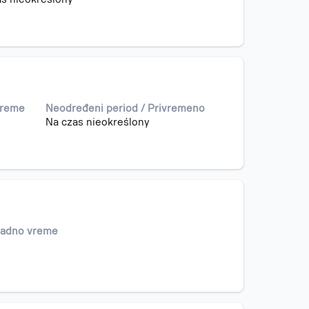
vreme
Neodređeni period / Privremeno
Na czas nieokreślony
radno vreme