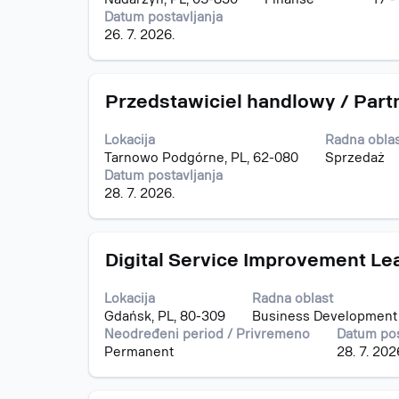
biste
Datum postavljanja
prikazali
26. 7. 2026.
celokupan
sadržaj
informacija
Naslov
Izaberite
o
Przedstawiciel handlowy / Part
s
poslu.
razmaknicom
Lokacija
Radna obla
da
Tarnowo Podgórne, PL, 62-080
Sprzedaż
biste
Datum postavljanja
prikazali
28. 7. 2026.
celokupan
sadržaj
informacija
Naslov
Izaberite
o
Digital Service Improvement Le
s
poslu.
razmaknicom
Lokacija
Radna oblast
da
Gdańsk, PL, 80-309
Business Development
biste
Neodređeni period / Privremeno
Datum pos
prikazali
Permanent
28. 7. 202
celokupan
sadržaj
informacija