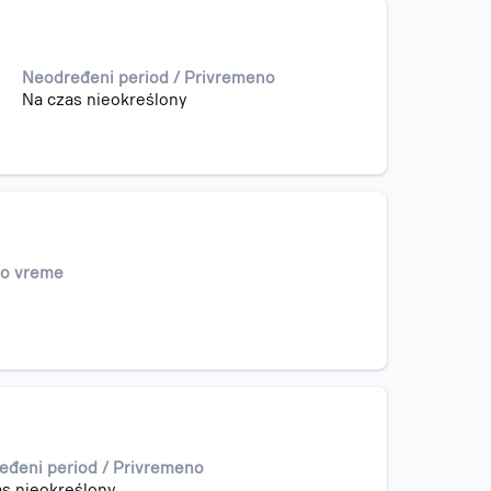
Neodređeni period / Privremeno
Na czas nieokreślony
no vreme
eđeni period / Privremeno
as nieokreślony