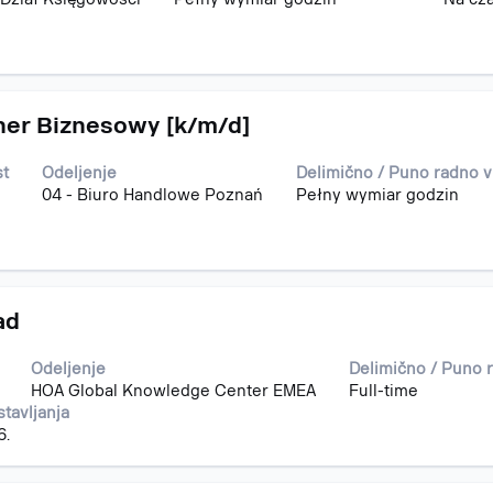
ner Biznesowy [k/m/d]
st
Odeljenje
Delimično / Puno radno 
04 - Biuro Handlowe Poznań
Pełny wymiar godzin
ad
Odeljenje
Delimično / Puno 
HOA Global Knowledge Center EMEA
Full-time
tavljanja
6.