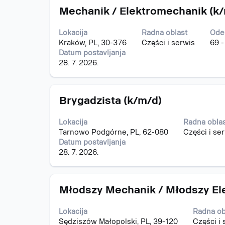
Naslov
Izaberite
o
Mechanik / Elektromechanik (k
s
poslu.
razmaknicom
Lokacija
Radna oblast
Ode
da
Kraków, PL, 30-376
Części i serwis
69 
biste
Datum postavljanja
prikazali
28. 7. 2026.
celokupan
sadržaj
informacija
Naslov
Izaberite
o
Brygadzista (k/m/d)
s
poslu.
razmaknicom
Lokacija
Radna obla
da
Tarnowo Podgórne, PL, 62-080
Części i se
biste
Datum postavljanja
prikazali
28. 7. 2026.
celokupan
sadržaj
informacija
Naslov
Izaberite
o
Młodszy Mechanik / Młodszy El
s
poslu.
razmaknicom
Lokacija
Radna ob
da
Sędziszów Małopolski, PL, 39-120
Części i 