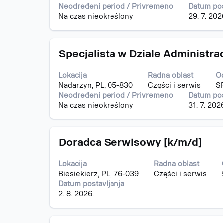
biste
Neodređeni period / Privremeno
Datum pos
prikazali
Na czas nieokreślony
29. 7. 202
celokupan
sadržaj
informacija
Naslov
Izaberite
o
Specjalista w Dziale Administr
s
poslu.
razmaknicom
Lokacija
Radna oblast
O
da
Nadarzyn, PL, 05-830
Części i serwis
S
biste
Neodređeni period / Privremeno
Datum pos
prikazali
Na czas nieokreślony
31. 7. 202
celokupan
sadržaj
informacija
Naslov
Izaberite
o
Doradca Serwisowy [k/m/d]
s
poslu.
razmaknicom
Lokacija
Radna oblast
da
Biesiekierz, PL, 76-039
Części i serwis
biste
Datum postavljanja
prikazali
2. 8. 2026.
celokupan
sadržaj
informacija