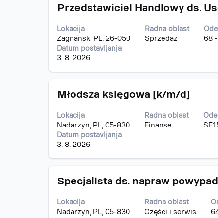
Naslov
Izaberite
o
Przedstawiciel Handlowy ds. U
s
poslu.
razmaknicom
Lokacija
Radna oblast
Ode
da
Zagnańsk, PL, 26-050
Sprzedaż
68 
biste
Datum postavljanja
prikazali
3. 8. 2026.
celokupan
sadržaj
informacija
Naslov
Izaberite
o
Młodsza księgowa [k/m/d]
s
poslu.
razmaknicom
Lokacija
Radna oblast
Ode
da
Nadarzyn, PL, 05-830
Finanse
SF1
biste
Datum postavljanja
prikazali
3. 8. 2026.
celokupan
sadržaj
informacija
Naslov
Izaberite
o
Specjalista ds. napraw powypa
s
poslu.
razmaknicom
Lokacija
Radna oblast
O
da
Nadarzyn, PL, 05-830
Części i serwis
6
biste