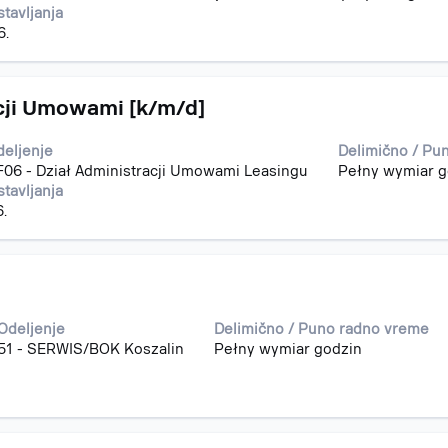
tavljanja
6.
acji Umowami [k/m/d]
deljenje
Delimično / Pu
F06 - Dział Administracji Umowami Leasingu
Pełny wymiar g
tavljanja
6.
Odeljenje
Delimično / Puno radno vreme
51 - SERWIS/BOK Koszalin
Pełny wymiar godzin