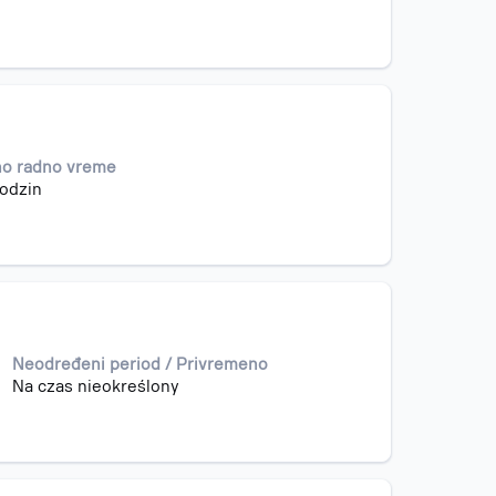
no radno vreme
odzin
Neodređeni period / Privremeno
Na czas nieokreślony