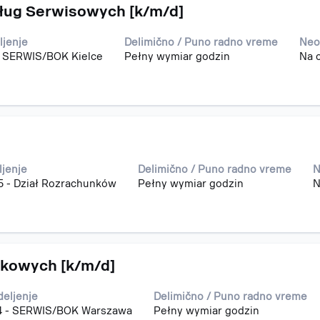
sług Serwisowych [k/m/d]
ljenje
Delimično / Puno radno vreme
Neo
- SERWIS/BOK Kielce
Pełny wymiar godzin
Na 
ljenje
Delimično / Puno radno vreme
N
5 - Dział Rozrachunków
Pełny wymiar godzin
N
dkowych [k/m/d]
deljenje
Delimično / Puno radno vreme
4 - SERWIS/BOK Warszawa
Pełny wymiar godzin