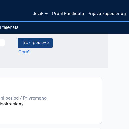
Jezik
Profil kandidata
Prijava zaposlenog
i talenata
Obriši
ni period / Privremeno
ieokreślony