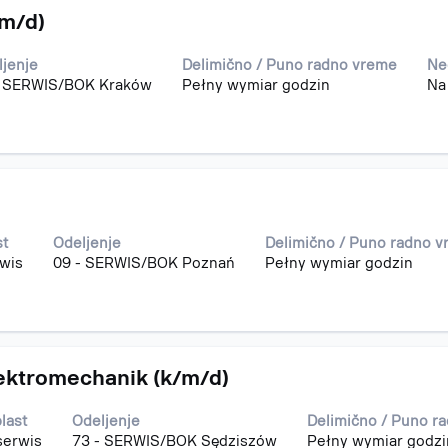
/m/d)
ljenje
Delimično / Puno radno vreme
Ne
- SERWIS/BOK Kraków
Pełny wymiar godzin
Na
st
Odeljenje
Delimično / Puno radno 
rwis
09 - SERWIS/BOK Poznań
Pełny wymiar godzin
ektromechanik (k/m/d)
last
Odeljenje
Delimično / Puno r
serwis
73 - SERWIS/BOK Sędziszów
Pełny wymiar godzi