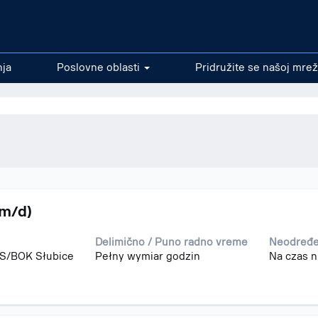
nja
Poslovne oblasti
Pridružite se našoj mrež
/m/d)
Delimično / Puno radno vreme
Neodređe
IS/BOK Słubice
Pełny wymiar godzin
Na czas n