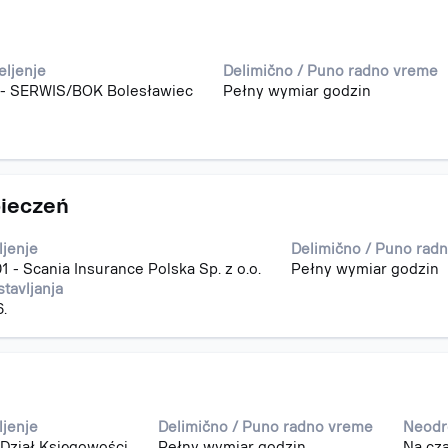
eljenje
Delimično / Puno radno vreme
 - SERWIS/BOK Bolesławiec
Pełny wymiar godzin
pieczeń
ljenje
Delimično / Puno rad
1 - Scania Insurance Polska Sp. z o.o.
Pełny wymiar godzin
tavljanja
6.
ljenje
Delimično / Puno radno vreme
Neodr
 Dział Księgowości
Pełny wymiar godzin
Na cz