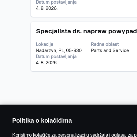
Datum postavljanja
prikazali
4. 8. 2026.
celokupan
sadržaj
informacija
Naslov
Izaberite
o
Specjalista ds. napraw powypa
s
poslu.
razmaknicom
Lokacija
Radna oblast
da
Nadarzyn, PL, 05-830
Parts and Service
biste
Datum postavljanja
prikazali
4. 8. 2026.
celokupan
sadržaj
informacija
o
poslu.
Politika o kolačićima
Koristimo kolačiće za personalizaciju sadržaja i oglasa, za 