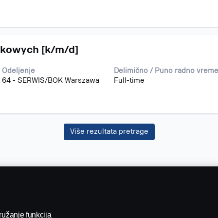
dkowych [k/m/d]
Odeljenje
Delimično / Puno radno vrem
64 - SERWIS/BOK Warszawa
Full-time
Više rezultata pretrage
pružanje funkcija