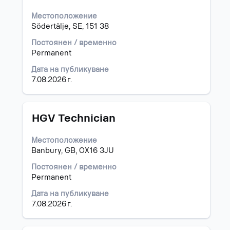
за
Местоположение
интервал,
Södertälje, SE, 151 38
за
да
Постоянен / временно
прегледате
Permanent
пълното
съдържание
Дата на публикуване
на
7.08.2026 г.
информацията
за
задание.
Позиция
Изберете
HGV Technician
с
бутона
Местоположение
за
Banbury, GB, OX16 3JU
интервал,
за
Постоянен / временно
да
Permanent
прегледате
Дата на публикуване
пълното
7.08.2026 г.
съдържание
на
информацията