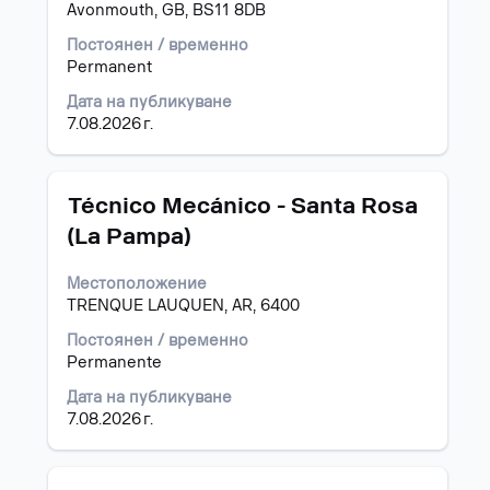
Avonmouth, GB, BS11 8DB
за
да
Постоянен / временно
прегледате
Permanent
пълното
съдържание
Дата на публикуване
на
7.08.2026 г.
информацията
за
задание.
Позиция
Изберете
Técnico Mecánico - Santa Rosa
с
(La Pampa)
бутона
за
Местоположение
интервал,
TRENQUE LAUQUEN, AR, 6400
за
да
Постоянен / временно
прегледате
Permanente
пълното
съдържание
Дата на публикуване
на
7.08.2026 г.
информацията
за
задание.