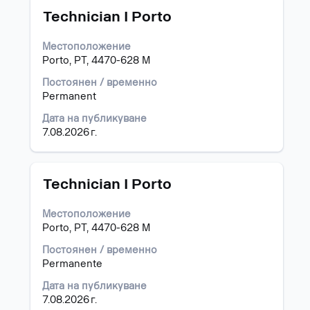
Позиция
Изберете
търсене
Technician I Porto
с
за
бутона
"".
Местоположение
за
Показване
Porto, PT, 4470-628 M
интервал,
1
за
до
Постоянен / временно
да
15
Permanent
прегледате
от
Дата на публикуване
пълното
755
7.08.2026 г.
съдържание
работни
на
позиции
информацията
Използвайте
за
клавиш
Позиция
Изберете
Technician I Porto
задание.
таб,
с
за
бутона
Местоположение
да
за
Porto, PT, 4470-628 M
навигирате
интервал,
списъка
за
Постоянен / временно
със
да
Permanente
задания.
прегледате
Дата на публикуване
Изберете
пълното
7.08.2026 г.
да
съдържание