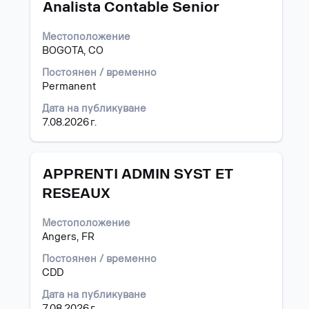
Позиция
Изберете
Analista Contable Senior
с
бутона
Местоположение
за
BOGOTA, CO
интервал,
за
Постоянен / временно
да
Permanent
прегледате
Дата на публикуване
пълното
7.08.2026 г.
съдържание
на
информацията
за
Позиция
Изберете
APPRENTI ADMIN SYST ET
задание.
с
RESEAUX
бутона
за
Местоположение
интервал,
Angers, FR
за
да
Постоянен / временно
прегледате
CDD
пълното
съдържание
Дата на публикуване
на
7.08.2026 г.