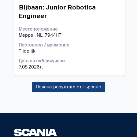
за
Позиция
Изберете
Bijbaan: Junior Robotica
задание.
с
Engineer
бутона
за
Местоположение
интервал,
Meppel, NL, 7944HT
за
да
Постоянен / временно
прегледате
Tijdelijk
пълното
съдържание
Дата на публикуване
на
7.08.2026 г.
информацията
за
задание.
Повече резултати от търсене