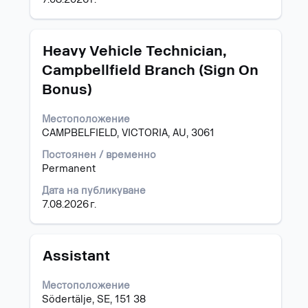
информацията
за
задание.
Позиция
Изберете
Heavy Vehicle Technician,
с
Campbellfield Branch (Sign On
бутона
Bonus)
за
интервал,
за
Местоположение
да
CAMPBELFIELD, VICTORIA, AU, 3061
прегледате
Постоянен / временно
пълното
Permanent
съдържание
на
Дата на публикуване
информацията
7.08.2026 г.
за
задание.
Позиция
Изберете
Assistant
с
бутона
Местоположение
за
Södertälje, SE, 151 38
интервал,