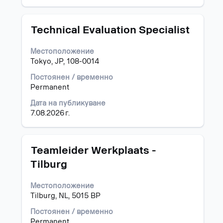
видите
на
пълните
информацията
подробни
за
Позиция
Изберете
Technical Evaluation Specialist
данни
задание.
с
за
бутона
Местоположение
заданието.
за
Tokyo, JP, 108-0014
интервал,
за
Постоянен / временно
да
Permanent
прегледате
Дата на публикуване
пълното
7.08.2026 г.
съдържание
на
информацията
за
Позиция
Изберете
Teamleider Werkplaats -
задание.
с
Tilburg
бутона
за
Местоположение
интервал,
Tilburg, NL, 5015 BP
за
да
Постоянен / временно
прегледате
Permanent