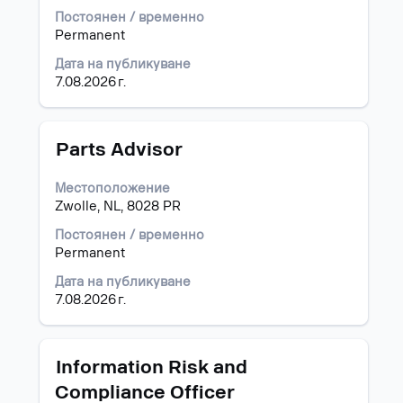
за
Постоянен / временно
да
Permanent
прегледате
Дата на публикуване
пълното
7.08.2026 г.
съдържание
на
информацията
за
Позиция
Изберете
Parts Advisor
задание.
с
бутона
Местоположение
за
Zwolle, NL, 8028 PR
интервал,
за
Постоянен / временно
да
Permanent
прегледате
Дата на публикуване
пълното
7.08.2026 г.
съдържание
на
информацията
за
Позиция
Изберете
Information Risk and
задание.
с
Compliance Officer
бутона