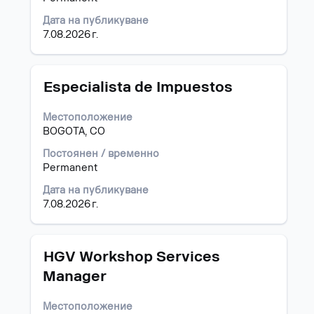
пълното
съдържание
Дата на публикуване
на
7.08.2026 г.
информацията
за
задание.
Позиция
Изберете
Especialista de Impuestos
с
бутона
Местоположение
за
BOGOTA, CO
интервал,
за
Постоянен / временно
да
Permanent
прегледате
Дата на публикуване
пълното
7.08.2026 г.
съдържание
на
информацията
за
Позиция
Изберете
HGV Workshop Services
задание.
с
Manager
бутона
за
Местоположение
интервал,