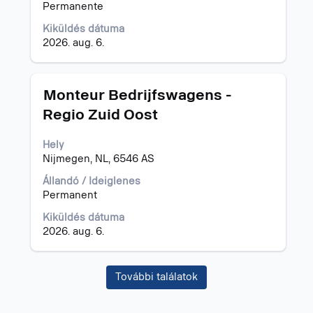
állásinformáció
Permanente
teljes
Kiküldés dátuma
tartalmának
2026. aug. 6.
megtekintéséhez.
Cím
Jelölje
Monteur Bedrijfswagens -
ki
Regio Zuid Oost
a
szóköz
Hely
billentyűvel
Nijmegen, NL, 6546 AS
az
állásinformáció
Állandó / Ideiglenes
teljes
Permanent
tartalmának
megtekintéséhez.
Kiküldés dátuma
2026. aug. 6.
További találatok