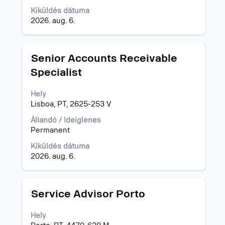
tartalmának
állásajánlat
megtekintéséhez.
Kiküldés dátuma
összes
2026. aug. 6.
részletét.
Cím
Jelölje
Senior Accounts Receivable
ki
Specialist
a
szóköz
Hely
billentyűvel
Lisboa, PT, 2625-253 V
az
állásinformáció
Állandó / Ideiglenes
teljes
Permanent
tartalmának
megtekintéséhez.
Kiküldés dátuma
2026. aug. 6.
Cím
Jelölje
Service Advisor Porto
ki
a
Hely
szóköz