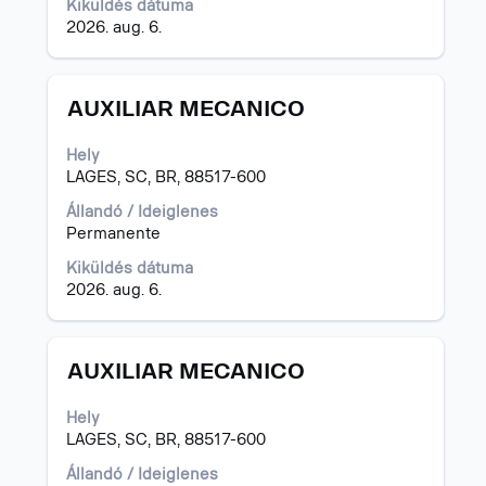
Kiküldés dátuma
2026. aug. 6.
Cím
Jelölje
AUXILIAR MECANICO
ki
a
Hely
szóköz
LAGES, SC, BR, 88517-600
billentyűvel
az
Állandó / Ideiglenes
állásinformáció
Permanente
teljes
Kiküldés dátuma
tartalmának
2026. aug. 6.
megtekintéséhez.
Cím
Jelölje
AUXILIAR MECANICO
ki
a
Hely
szóköz
LAGES, SC, BR, 88517-600
billentyűvel
az
Állandó / Ideiglenes