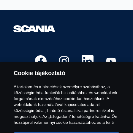
Ú
Ú
Ú
Ú
j
j
j
j
f
f
f
f
ü
ü
ü
ü
Cookie tájékoztató
l
l
l
l
ö
ö
ö
ö
n
n
n
n
n
n
n
n
A tartalom és a hirdetések személyre szabásához, a
y
y
y
y
Elérhető pozíciók
közösségimédia-funkciók biztosításához és weboldalunk
í
í
í
í
l
l
l
l
forgalmának elemzéséhez cookie-kat használunk. A
Munkavégzés helyszíne
i
i
i
i
weboldalunk használatával kapcsolatos adatait
k
k
k
k
Kapcsolatfelvétel
m
m
m
m
közösségimédia-, hirdető és analitikai partnereinkkel is
e
e
e
e
Tudnivalók a Scaniáról
megoszthatjuk. Az „Elfogadom” lehetőségre kattintva Ön
g
g
g
g
.
.
.
.
hozzájárul valamennyi cookie használatához és a fenti
információk megosztásához. Ha többet szeretne