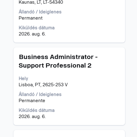
Kaunas, LT, LT-54340
az
állásinformáció
Állandó / Ideiglenes
teljes
Permanent
tartalmának
megtekintéséhez.
Kiküldés dátuma
2026. aug. 6.
Cím
Jelölje
Business Administrator -
ki
Support Professional 2
a
szóköz
Hely
billentyűvel
Lisboa, PT, 2625-253 V
az
állásinformáció
Állandó / Ideiglenes
teljes
Permanente
tartalmának
megtekintéséhez.
Kiküldés dátuma
2026. aug. 6.