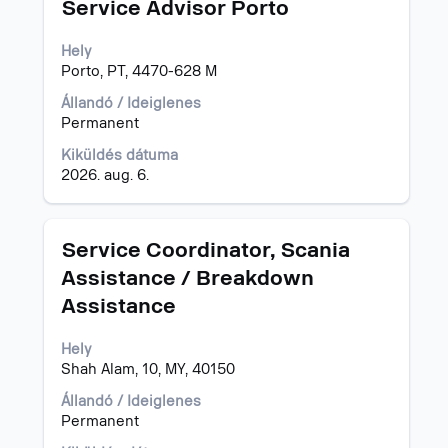
Cím
Jelölje
Service Advisor Porto
ki
a
Hely
szóköz
Porto, PT, 4470-628 M
billentyűvel
az
Állandó / Ideiglenes
állásinformáció
Permanent
teljes
Kiküldés dátuma
tartalmának
2026. aug. 6.
megtekintéséhez.
Cím
Jelölje
Service Coordinator, Scania
ki
Assistance / Breakdown
a
Assistance
szóköz
billentyűvel
az
Hely
állásinformáció
Shah Alam, 10, MY, 40150
teljes
Állandó / Ideiglenes
tartalmának
Permanent
megtekintéséhez.