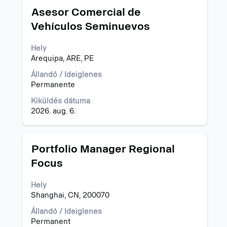
Cím
Jelölje
-
Asesor Comercial de
ki
"".
Vehículos Seminuevos
a
1–
szóköz
15
Hely
billentyűvel
megjelenítése
Arequipa, ARE, PE
az
a(z)
állásinformáció
758
Állandó / Ideiglenes
teljes
állásajánlatból
Permanente
tartalmának
A
megtekintéséhez.
TAB
Kiküldés dátuma
billentyűvel
2026. aug. 6.
tud
navigálni
az
Cím
Jelölje
Portfolio Manager Regional
állásajánlatok
ki
Focus
listájában.
a
Adott
szóköz
állásajánlatot
Hely
billentyűvel
kijelölve
Shanghai, CN, 200070
az
tudja
állásinformáció
Állandó / Ideiglenes
megtekinteni
teljes
Permanent
az