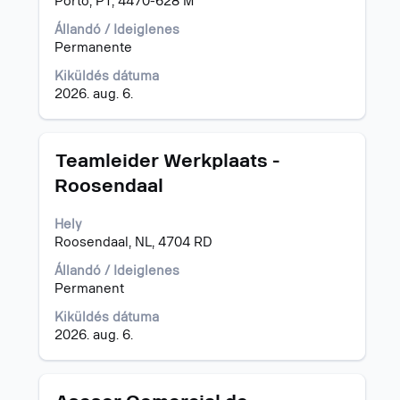
Porto, PT, 4470-628 M
billentyűvel
az
Állandó / Ideiglenes
állásinformáció
Permanente
teljes
Kiküldés dátuma
tartalmának
2026. aug. 6.
megtekintéséhez.
Cím
Jelölje
Teamleider Werkplaats -
ki
Roosendaal
a
szóköz
Hely
billentyűvel
Roosendaal, NL, 4704 RD
az
állásinformáció
Állandó / Ideiglenes
teljes
Permanent
tartalmának
megtekintéséhez.
Kiküldés dátuma
2026. aug. 6.
Cím
Jelölje