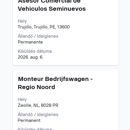
Asesor Comercial de
ki
Vehiculos Seminuevos
a
szóköz
Hely
billentyűvel
Trujillo, Trujillo, PE, 13600
az
állásinformáció
Állandó / Ideiglenes
teljes
Permanente
tartalmának
megtekintéséhez.
Kiküldés dátuma
2026. aug. 6.
Cím
Jelölje
Monteur Bedrijfswagen -
ki
Regio Noord
a
szóköz
Hely
billentyűvel
Zwolle, NL, 8028 PR
az
állásinformáció
Állandó / Ideiglenes
teljes
Permanent
tartalmának
megtekintéséhez.
Kiküldés dátuma