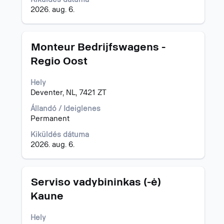
2026. aug. 6.
Cím
Jelölje
Monteur Bedrijfswagens -
ki
Regio Oost
a
szóköz
Hely
billentyűvel
Deventer, NL, 7421 ZT
az
állásinformáció
Állandó / Ideiglenes
teljes
Permanent
tartalmának
megtekintéséhez.
Kiküldés dátuma
2026. aug. 6.
Cím
Jelölje
Serviso vadybininkas (-ė)
ki
Kaune
a
szóköz
Hely
billentyűvel