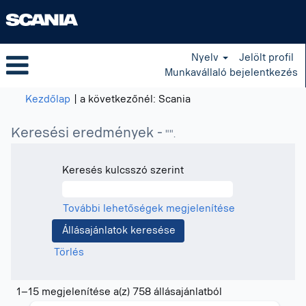
Nyelv
Jelölt profil
Munkavállaló bejelentkezés
(aktuális
Kezdőlap
|
a következőnél: Scania
oldal)
Keresési eredmények -
"".
Keresés kulcsszó szerint
További lehetőségek megjelenítése
Törlés
Keresési
1–15 megjelenítése a(z) 758 állásajánlatból
eredmények