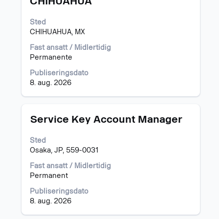
CHIHUAHUA
for
å
vise
Sted
det
CHIHUAHUA, MX
fullstendige
Fast ansatt / Midlertidig
innholdet
Permanente
i
jobbinformasjonen.
Publiseringsdato
8. aug. 2026
Tittel
Velg
Service Key Account Manager
med
mellomromstasten
Sted
for
Osaka, JP, 559-0031
å
vise
Fast ansatt / Midlertidig
det
Permanent
fullstendige
Publiseringsdato
innholdet
8. aug. 2026
i
jobbinformasjonen.