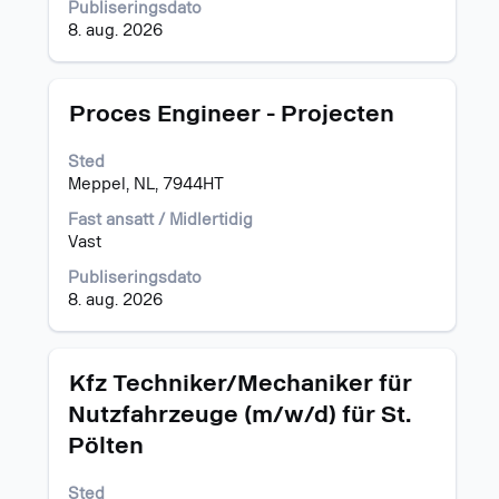
Publiseringsdato
innholdet
8. aug. 2026
i
jobbinformasjonen.
Tittel
Velg
Proces Engineer - Projecten
med
mellomromstasten
Sted
for
Meppel, NL, 7944HT
å
vise
Fast ansatt / Midlertidig
det
Vast
fullstendige
Publiseringsdato
innholdet
8. aug. 2026
i
jobbinformasjonen.
Tittel
Velg
Kfz Techniker/Mechaniker für
med
Nutzfahrzeuge (m/w/d) für St.
mellomromstasten
Pölten
for
å
vise
Sted