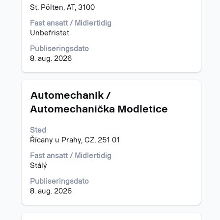
det
St. Pölten, AT, 3100
fullstendige
Fast ansatt / Midlertidig
innholdet
Unbefristet
i
jobbinformasjonen.
Publiseringsdato
8. aug. 2026
Tittel
Velg
Automechanik /
med
Automechanička Modletice
mellomromstasten
for
Sted
å
Řícany u Prahy, CZ, 251 01
vise
det
Fast ansatt / Midlertidig
fullstendige
Stálý
innholdet
i
Publiseringsdato
jobbinformasjonen.
8. aug. 2026