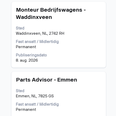
Tittel
Velg
Monteur Bedrijfswagens -
med
Waddinxveen
mellomromstasten
for
Sted
å
Waddinxveen, NL, 2742 RH
vise
det
Fast ansatt / Midlertidig
fullstendige
Permanent
innholdet
i
Publiseringsdato
jobbinformasjonen.
8. aug. 2026
Tittel
Velg
Parts Advisor - Emmen
med
mellomromstasten
Sted
for
Emmen, NL, 7825 GS
å
vise
Fast ansatt / Midlertidig
det
Permanent
fullstendige