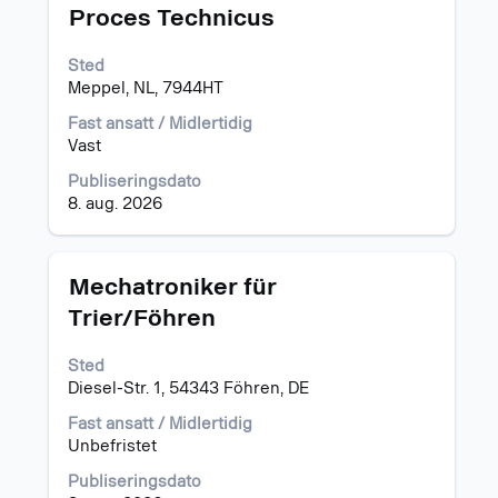
Tittel
Velg
Proces Technicus
med
mellomromstasten
Sted
for
Meppel, NL, 7944HT
å
vise
Fast ansatt / Midlertidig
det
Vast
fullstendige
Publiseringsdato
innholdet
8. aug. 2026
i
jobbinformasjonen.
Tittel
Velg
Mechatroniker für
med
Trier/Föhren
mellomromstasten
for
Sted
å
Diesel-Str. 1, 54343 Föhren, DE
vise
det
Fast ansatt / Midlertidig
fullstendige
Unbefristet
innholdet
i
Publiseringsdato