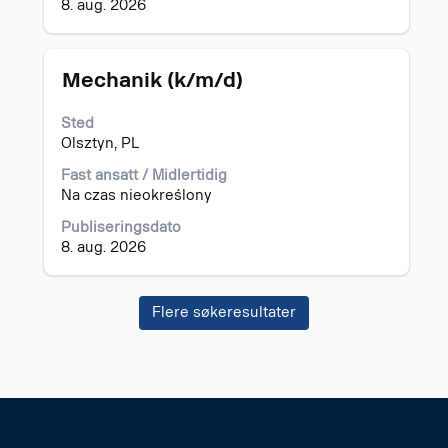
jobbinformasjonen.
8. aug. 2026
Tittel
Velg
Mechanik (k/m/d)
med
mellomromstasten
Sted
for
Olsztyn, PL
å
vise
Fast ansatt / Midlertidig
det
Na czas nieokreślony
fullstendige
Publiseringsdato
innholdet
8. aug. 2026
i
jobbinformasjonen.
Flere søkeresultater