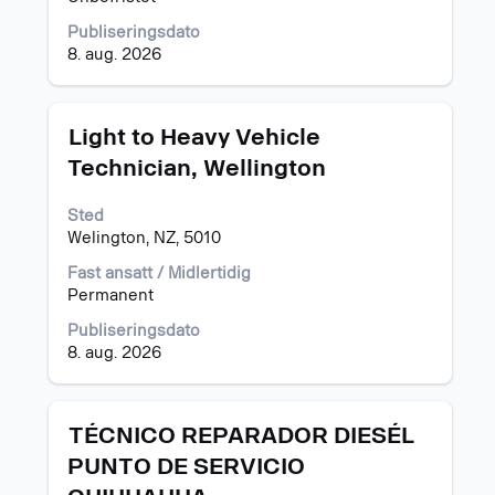
fullstendige
Publiseringsdato
innholdet
8. aug. 2026
i
jobbinformasjonen.
Tittel
Velg
Light to Heavy Vehicle
med
Technician, Wellington
mellomromstasten
for
Sted
å
Welington, NZ, 5010
vise
det
Fast ansatt / Midlertidig
fullstendige
Permanent
innholdet
i
Publiseringsdato
jobbinformasjonen.
8. aug. 2026
Tittel
Velg
TÉCNICO REPARADOR DIESÉL
med
PUNTO DE SERVICIO
mellomromstasten