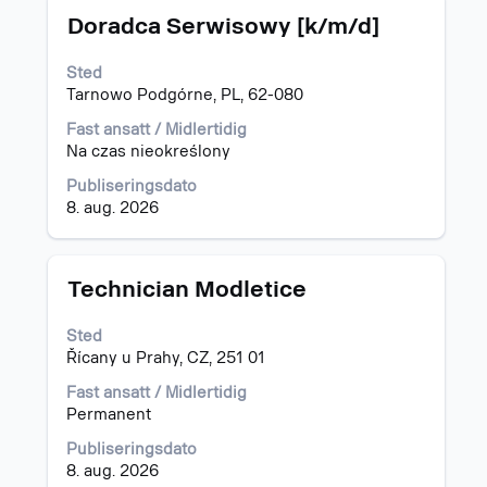
Tittel
Velg
"".
Doradca Serwisowy [k/m/d]
med
Viser
mellomromstasten
1
Sted
for
til
Tarnowo Podgórne, PL, 62-080
å
15
vise
av
Fast ansatt / Midlertidig
det
734
Na czas nieokreślony
fullstendige
jobber
Publiseringsdato
innholdet
Bruk
8. aug. 2026
i
Tab-
jobbinformasjonen.
tasten
til
å
Tittel
Velg
Technician Modletice
navigere
med
i
mellomromstasten
Sted
jobblisten.
for
Řícany u Prahy, CZ, 251 01
Velg
å
å
vise
Fast ansatt / Midlertidig
vise
det
Permanent
fullstendige
fullstendige
Publiseringsdato
detaljer
innholdet
8. aug. 2026
for
i