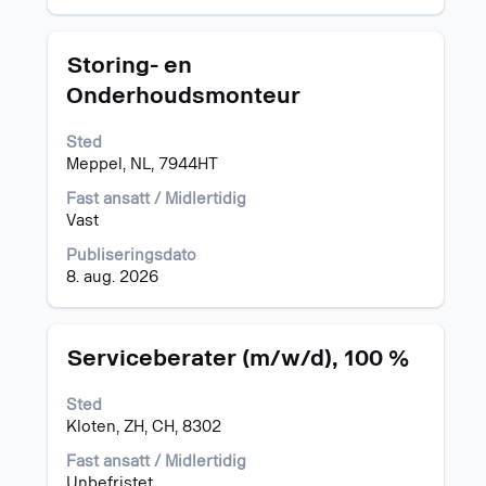
jobben.
jobbinformasjonen.
Tittel
Velg
Storing- en
med
Onderhoudsmonteur
mellomromstasten
for
Sted
å
Meppel, NL, 7944HT
vise
det
Fast ansatt / Midlertidig
fullstendige
Vast
innholdet
i
Publiseringsdato
jobbinformasjonen.
8. aug. 2026
Tittel
Velg
Serviceberater (m/w/d), 100 %
med
mellomromstasten
Sted
for
Kloten, ZH, CH, 8302
å
vise
Fast ansatt / Midlertidig
det
Unbefristet