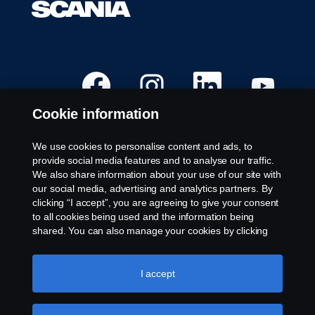
Å
Å
Å
Å
p
p
p
p
n
n
n
n
e
e
e
e
Cookie information
s
s
s
s
i
i
i
i
e
e
e
e
t
t
t
t
We use cookies to personalise content and ads, to
n
n
n
n
Ledige stillinger
provide social media features and to analyse our traffic.
y
y
y
y
t
t
t
t
We also share information about your use of our site with
Steder
t
t
t
t
our social media, advertising and analytics partners. By
f
f
f
f
Kontakt oss
a
a
a
a
clicking “I accept”, you are agreeing to give your consent
n
n
n
n
Om Scania
to all cookies being used and the information being
e
e
e
e
a
a
a
a
shared. You can also manage your cookies by clicking
r
r
r
r
the “Cookie settings” and selecting the categories you’d
k
k
k
k
Juridisk merknad
like to accept. For a more detailed explanation of how we
.
.
.
.
use cookies, please visit our cookies section, which you
I accept
Personvernerklæring
can find by clicking the link below this text.
Cookie policy
Informasjonskapsler
Varsling