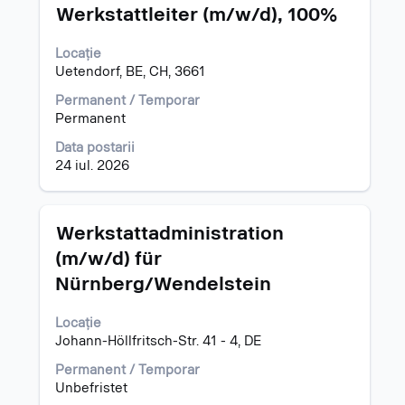
Titlu
Selectați
Werkstattleiter (m/w/d), 100%
cu
tasta
Locație
spațiu
Uetendorf, BE, CH, 3661
pentru
a
Permanent / Temporar
vizualiza
Permanent
întregul
Data postarii
conținut
24 iul. 2026
al
informațiilor
despre
post.
Titlu
Selectați
Werkstattadministration
cu
(m/w/d) für
tasta
Nürnberg/Wendelstein
spațiu
pentru
a
Locație
vizualiza
Johann-Höllfritsch-Str. 41 - 4, DE
întregul
Permanent / Temporar
conținut
Unbefristet
al