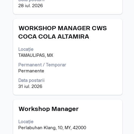
informațiilor
28 iul. 2026
despre
post.
Titlu
Selectați
WORKSHOP MANAGER CWS
cu
COCA COLA ALTAMIRA
tasta
spațiu
Locație
pentru
TAMAULIPAS, MX
a
vizualiza
Permanent / Temporar
întregul
Permanente
conținut
al
Data postarii
informațiilor
31 iul. 2026
despre
post.
Titlu
Selectați
Workshop Manager
cu
tasta
Locație
spațiu
Perlabuhan Klang, 10, MY, 42000
pentru