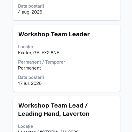
conținut
vizualizarea
al
Data postarii
tuturor
informațiilor
4 aug. 2026
detaliilor
despre
unui
post.
post.
Titlu
Selectați
Workshop Team Leader
cu
tasta
Locație
spațiu
Exeter, GB, EX2 8NB
pentru
a
Permanent / Temporar
vizualiza
Permanent
întregul
Data postarii
conținut
17 iul. 2026
al
informațiilor
despre
post.
Titlu
Selectați
Workshop Team Lead /
cu
Leading Hand, Laverton
tasta
spațiu
Locație
pentru