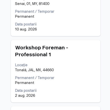
spațiu
Senai, 01, MY, 81400
pentru
a
Permanent / Temporar
vizualiza
Permanent
întregul
Data postarii
conținut
10 aug. 2026
al
informațiilor
despre
post.
Titlu
Selectați
Workshop Foreman -
cu
Professional 1
tasta
spațiu
Locație
pentru
Tonalá, JAL, MX, 44660
a
vizualiza
Permanent / Temporar
întregul
Permanent
conținut
al
Data postarii
informațiilor
2 aug. 2026
despre
post.