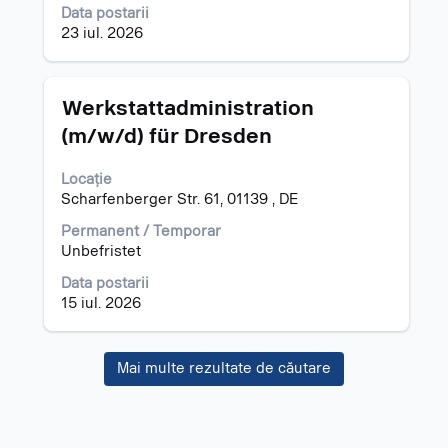
informațiilor
Data postarii
despre
23 iul. 2026
post.
Titlu
Selectați
Werkstattadministration
cu
(m/w/d) für Dresden
tasta
spațiu
Locație
pentru
Scharfenberger Str. 61, 01139 , DE
a
vizualiza
Permanent / Temporar
întregul
Unbefristet
conținut
al
Data postarii
informațiilor
15 iul. 2026
despre
post.
Mai multe rezultate de căutare