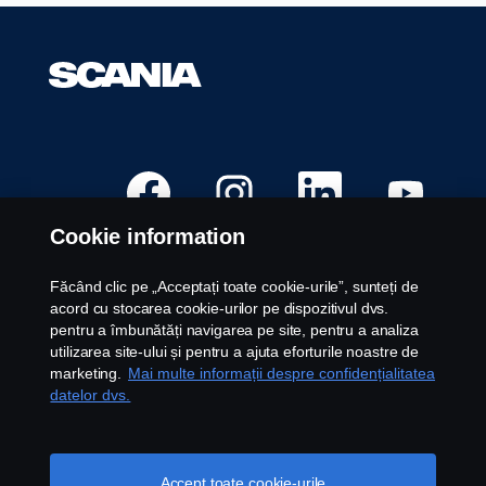
S
S
S
S
e
e
e
e
d
d
d
d
e
e
e
e
Cookie information
s
s
s
s
c
c
c
c
h
h
h
h
i
i
i
i
Făcând clic pe „Acceptați toate cookie-urile”, sunteți de
d
d
d
d
Posturi disponibile
acord cu stocarea cookie-urilor pe dispozitivul dvs.
e
e
e
e
î
î
î
î
pentru a îmbunătăți navigarea pe site, pentru a analiza
Locații carieră
n
n
n
n
utilizarea site-ului și pentru a ajuta eforturile noastre de
t
t
t
t
Contactați-ne
r
r
r
r
marketing.
Mai multe informații despre confidențialitatea
-
-
-
-
Despre Scania
datelor dvs.
o
o
o
o
f
f
f
f
i
i
i
i
l
l
l
l
Aviz juridic
ă
ă
ă
ă
n
n
n
n
Accept toate cookie-urile
Declarație de confidențialitate