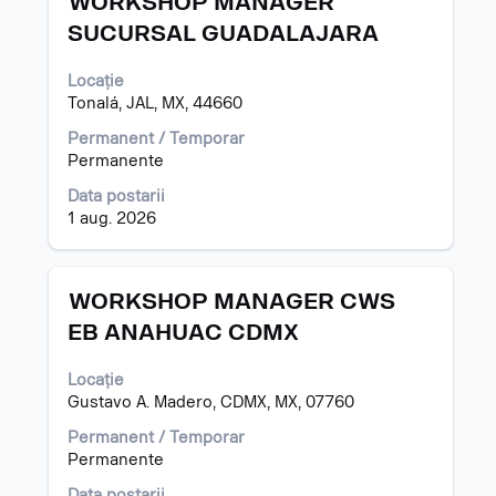
WORKSHOP MANAGER
cu
SUCURSAL GUADALAJARA
tasta
spațiu
Locație
pentru
Tonalá, JAL, MX, 44660
a
vizualiza
Permanent / Temporar
întregul
Permanente
conținut
al
Data postarii
informațiilor
1 aug. 2026
despre
post.
Titlu
Selectați
WORKSHOP MANAGER CWS
cu
EB ANAHUAC CDMX
tasta
spațiu
Locație
pentru
Gustavo A. Madero, CDMX, MX, 07760
a
vizualiza
Permanent / Temporar
întregul
Permanente
conținut
al
Data postarii