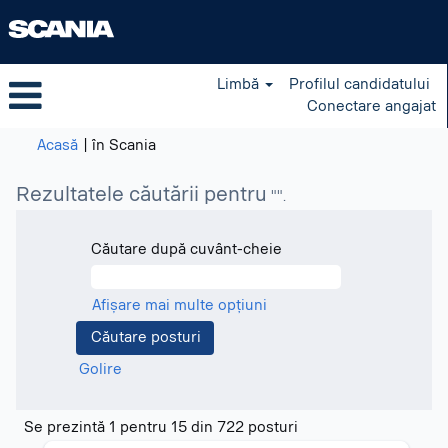
Limbă
Profilul candidatului
Conectare angajat
(pagina
Acasă
|
în Scania
curentă)
Rezultatele căutării pentru
"".
Căutare după cuvânt-cheie
Afișare mai multe opțiuni
Golire
Rezultatele
Se prezintă 1 pentru 15 din 722 posturi
căutării