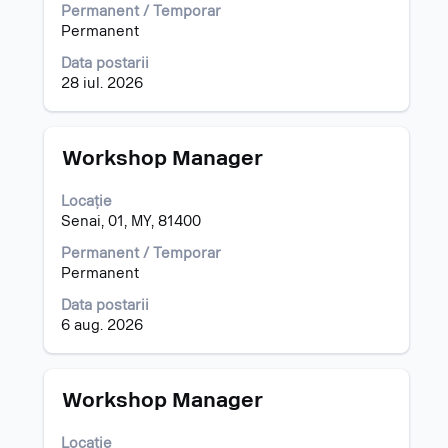
a
Permanent / Temporar
vizualiza
Permanent
întregul
Data postarii
conținut
28 iul. 2026
al
informațiilor
despre
post.
Titlu
Selectați
Workshop Manager
cu
tasta
Locație
spațiu
Senai, 01, MY, 81400
pentru
a
Permanent / Temporar
vizualiza
Permanent
întregul
Data postarii
conținut
6 aug. 2026
al
informațiilor
despre
post.
Titlu
Selectați
Workshop Manager
cu
tasta
Locație