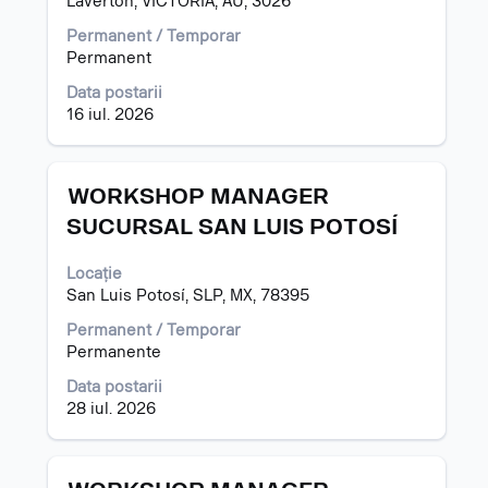
Laverton, VICTORIA, AU, 3026
a
vizualiza
Permanent / Temporar
întregul
Permanent
conținut
al
Data postarii
informațiilor
16 iul. 2026
despre
post.
Titlu
Selectați
WORKSHOP MANAGER
cu
SUCURSAL SAN LUIS POTOSÍ
tasta
spațiu
Locație
pentru
San Luis Potosí, SLP, MX, 78395
a
vizualiza
Permanent / Temporar
întregul
Permanente
conținut
al
Data postarii
informațiilor
28 iul. 2026
despre
post.
Titlu
Selectați