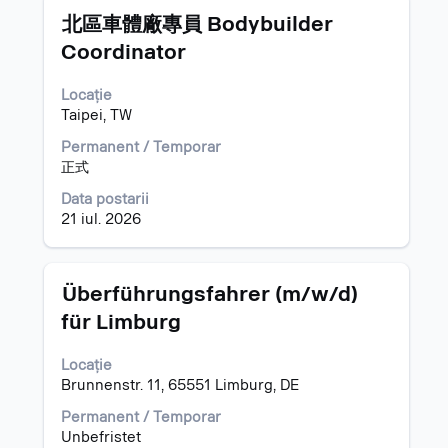
Titlu
Selectați
pentru
北區車體廠專員 Bodybuilder
cu
"".
Coordinator
tasta
Se
spațiu
prezintă
Locație
pentru
1
Taipei, TW
a
pentru
vizualiza
15
Permanent / Temporar
întregul
din
正式
conținut
722
al
posturi
Data postarii
informațiilor
Utilizați
21 iul. 2026
despre
cheia
post.
de
filă
Titlu
Selectați
Überführungsfahrer (m/w/d)
pentru
cu
für Limburg
a
tasta
naviga
spațiu
la
Locație
pentru
Listă
Brunnenstr. 11, 65551 Limburg, DE
a
de
vizualiza
Permanent / Temporar
posturi.
întregul
Unbefristet
Selectați