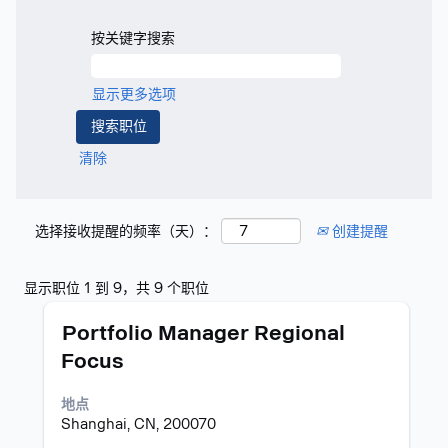
按关键字搜索
显示更多选项
清除
选择接收提醒的频率（天）：
创建提醒
搜
显示职位 1 到 9，共 9 个职位
索
职
使
结
Portfolio Manager Regional
务
用
果：
Focus
空
"".
格
显
地点
键
示
Shanghai, CN, 200070
进
职
行
位