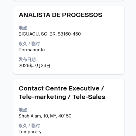
职
位
职
使
ANALISTA DE PROCESSOS
信
务
用
息
空
地点
的
格
BIGUACU, SC, BR, 88160-450
完
键
整
进
永久 / 临时
内
行
Permanente
容。
选
发布日期
择
2026年7月23日
以
查
看
职
职
使
Contact Centre Executive /
位
务
用
Tele-marketing / Tele-Sales
信
空
息
格
地点
的
键
Shah Alam, 10, MY, 40150
完
进
整
行
永久 / 临时
内
选
Temporary
容。
择