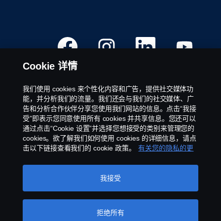
整
内
容。
在
在
在
在
新
新
新
新
选
选
选
选
项
项
项
项
Cookie 详情
卡
卡
卡
卡
中
中
中
中
打
打
打
打
开
开
开
开
我们使用 cookies 来个性化内容和广告，提供社交媒体功
。
。
。
。
有效职位
能，并分析我们的流量。我们还会与我们的社交媒体、广
告和分析合作伙伴分享您使用我们网站的信息。点击“我接
职业地点
受”即表示您同意使用所有 cookies 并共享信息。您还可以
联系我们
通过点击“Cookie 设置”并选择您想接受的类别来管理您的
关于斯堪尼亚
cookies。欲了解我们如何使用 cookies 的详细信息，请点
击以下链接查看我们的 cookie 政策。
有关您的隐私的更
多信息
法律声明
我接受
私隐政策声明
插件
举报
拒绝所有