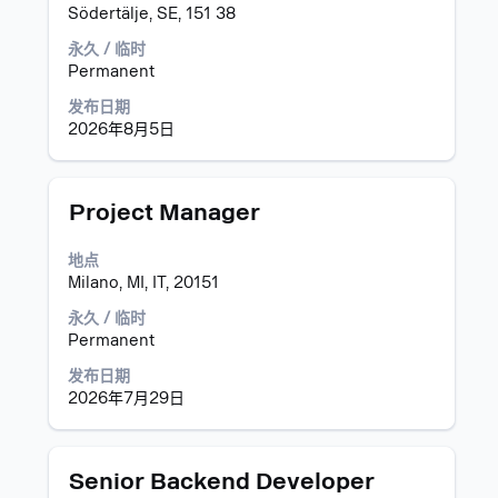
息
格
看
Södertälje, SE, 151 38
的
键
职
完
进
永久 / 临时
位
整
行
Permanent
的
内
选
完
发布日期
容。
择
整
2026年8月5日
以
详
查
细
看
信
职
职
使
Project Manager
息。
位
务
用
信
空
地点
息
格
Milano, MI, IT, 20151
的
键
完
进
永久 / 临时
整
行
Permanent
内
选
发布日期
容。
择
2026年7月29日
以
查
看
职
职
使
Senior Backend Developer
位
务
用