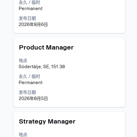
永久 / 临时
选
1
Permanent
择
到
以
9，
发布日期
查
共
2026年8月6日
看
9
职
个
位
职
职
使
Product Manager
信
位
务
用
息
使
空
地点
的
用
格
Södertälje, SE, 151 38
完
Tab
键
整
键
进
永久 / 临时
内
导
行
Permanent
容。
航
选
职
发布日期
择
位
2026年8月5日
以
列
查
表。
看
选
职
职
使
Strategy Manager
择
位
务
用
以
信
空
查
地点