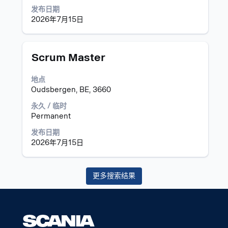
以
发布日期
查
2026年7月15日
看
职
位
职
使
Scrum Master
信
务
用
息
空
地点
的
格
Oudsbergen, BE, 3660
完
键
整
进
永久 / 临时
内
行
Permanent
容。
选
发布日期
择
2026年7月15日
以
查
看
更多搜索结果
职
位
信
息
的
完