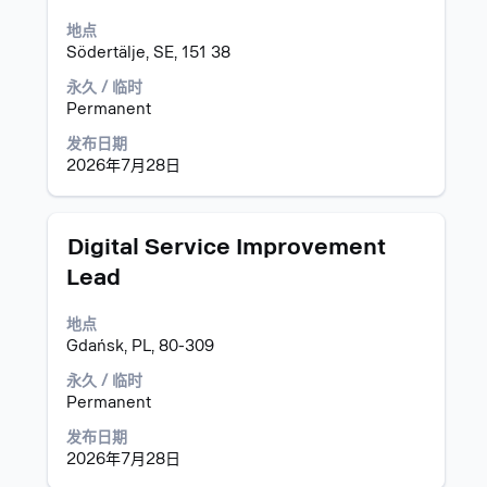
信
空
地点
息
格
Södertälje, SE, 151 38
的
键
完
进
永久 / 临时
整
行
Permanent
内
选
发布日期
容。
择
2026年7月28日
以
查
看
职
职
使
Digital Service Improvement
位
务
用
Lead
信
空
息
格
地点
的
键
Gdańsk, PL, 80-309
完
进
整
行
永久 / 临时
内
选
Permanent
容。
择
以
发布日期
查
2026年7月28日
看