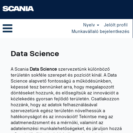
Nyelv
Jelölt profil
Munkavállaló bejelentkezés
Data
Science
Data Science
HU
A Scania
Data Science
szervezetünk különböző
területén sokféle szerepet és pozíciót kínál. A Data
Science alapvető fontosságú a működésünkben,
képessé tesz bennünket arra, hogy megalapozott
döntéseket hozzunk, és elősegítsük az innovációt a
közlekedés gyorsan fejlődő területén. Csatlakozzon
hozzánk, hogy az adatok felhasználásával
szervezetünk egész területén növelhessük a
hatékonyságot és az innovációt! Tekintse meg az
adatmenedzsment és a mérnöki, valamint az
adatelemzési munkalehetőségeket, és járuljon hozzá