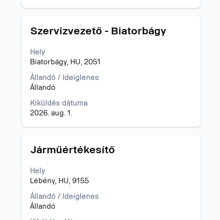
billentyűvel
tud
navigálni
Cím
Jelölje
Szervizvezető - Biatorbágy
az
ki
állásajánlatok
a
Hely
listájában.
szóköz
Biatorbágy, HU, 2051
Adott
billentyűvel
állásajánlatot
az
Állandó / Ideiglenes
kijelölve
állásinformáció
Állandó
tudja
teljes
Kiküldés dátuma
megtekinteni
tartalmának
2026. aug. 1.
az
megtekintéséhez.
állásajánlat
összes
részletét.
Cím
Jelölje
Járműértékesítő
ki
a
Hely
szóköz
Lébény, HU, 9155
billentyűvel
az
Állandó / Ideiglenes
állásinformáció
Állandó
teljes