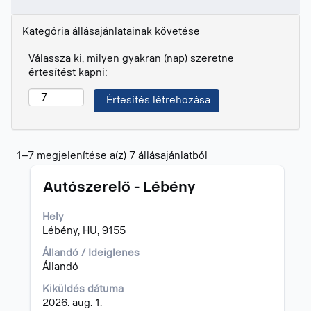
Kategória állásajánlatainak követése
Válassza ki, milyen gyakran (nap) szeretne
értesítést kapni:
Keresési
1–7 megjelenítése a(z) 7 állásajánlatból
eredmények
Cím
Jelölje
-
Autószerelő - Lébény
ki
"".
a
1–
Hely
szóköz
7
Lébény, HU, 9155
billentyűvel
megjelenítése
az
a(z)
Állandó / Ideiglenes
állásinformáció
7
Állandó
teljes
állásajánlatból
Kiküldés dátuma
tartalmának
A
2026. aug. 1.
megtekintéséhez.
TAB