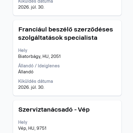
Kiküldés dátuma
tartalmának
2026. júl. 30.
megtekintéséhez.
Cím
Jelölje
Franciául beszélő szerződéses
ki
szolgáltatások specialista
a
szóköz
Hely
billentyűvel
Biatorbágy, HU, 2051
az
állásinformáció
Állandó / Ideiglenes
teljes
Állandó
tartalmának
megtekintéséhez.
Kiküldés dátuma
2026. júl. 30.
Cím
Jelölje
Szerviztanácsadó - Vép
ki
a
Hely
szóköz
Vép, HU, 9751
billentyűvel