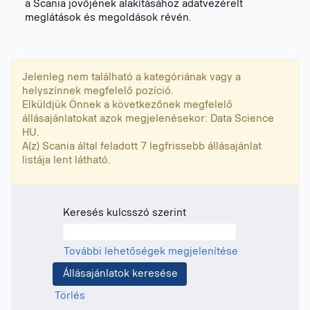
a Scania jövőjének alakításához adatvezérelt
meglátások és megoldások révén.
Jelenleg nem található a kategóriának vagy a
helyszínnek megfelelő pozíció.
Elküldjük Önnek a következőnek megfelelő
állásajánlatokat azok megjelenésekor: Data Science
HU.
A(z) Scania által feladott 7 legfrissebb állásajánlat
listája lent látható.
Keresés kulcsszó szerint
További lehetőségek megjelenítése
Törlés