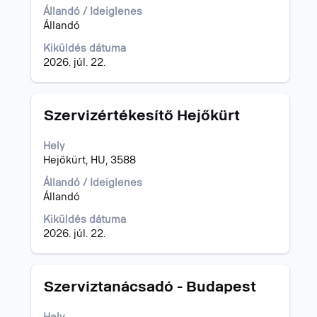
az
Állandó / Ideiglenes
állásinformáció
Állandó
teljes
Kiküldés dátuma
tartalmának
2026. júl. 22.
megtekintéséhez.
Cím
Jelölje
Szervizértékesítő Hejőkürt
ki
a
Hely
szóköz
Hejőkürt, HU, 3588
billentyűvel
az
Állandó / Ideiglenes
állásinformáció
Állandó
teljes
Kiküldés dátuma
tartalmának
2026. júl. 22.
megtekintéséhez.
Cím
Jelölje
Szerviztanácsadó - Budapest
ki
a