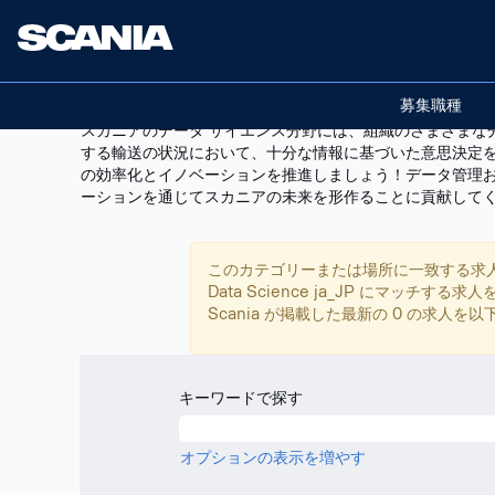
Data
データサイエンス
Science
ja_JP
募集職種
スカニアのデータ サイエンス分野には、組織のさまざまな
する輸送の状況において、十分な情報に基づいた意思決定
の効率化とイノベーションを推進しましょう！データ管理
ーションを通じてスカニアの未来を形作ることに貢献して
このカテゴリーまたは場所に一致する求
Data Science ja_JP にマ
Scania が掲載した最新の 0 の求人を
キーワードで探す
オプションの表示を増やす