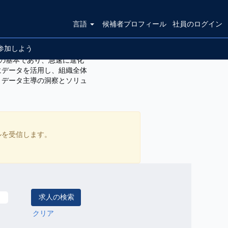
言語
候補者プロフィール
社員のログイン
参加しよう
務の基本であり、急速に進化
にデータを活用し、組織全体
、データ主導の洞察とソリュ
ールを受信します。
クリア