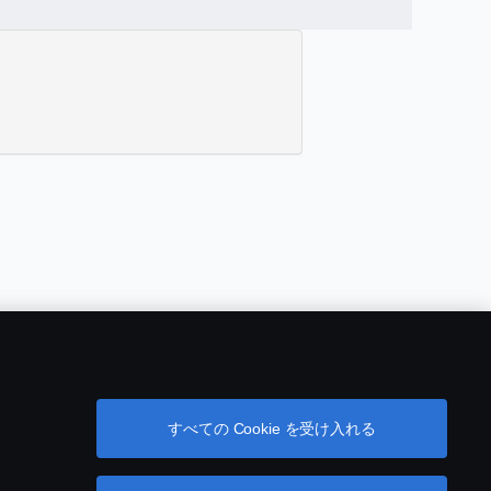
新
新
新
新
し
し
し
し
い
い
い
い
タ
タ
タ
タ
ブ
ブ
ブ
ブ
で
で
で
で
開
開
すべての Cookie を受け入れる
開
開
き
き
き
き
ま
ま
ま
ま
す
す
す
す
。
。
。
。