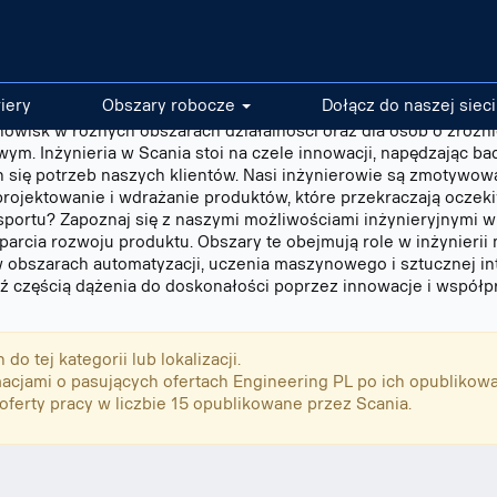
riery
Obszary robocze
Dołącz do naszej sieci
anowisk w różnych obszarach działalności oraz dla osób o zróżn
m. Inżynieria w Scania stoi na czele innowacji, napędzając ba
h się potrzeb naszych klientów. Nasi inżynierowie są zmotywo
projektowanie i wdrażanie produktów, które przekraczają oczek
nsportu? Zapoznaj się z naszymi możliwościami inżynieryjnymi w 
wsparcia rozwoju produktu. Obszary te obejmują role w inżynierii
w obszarach automatyzacji, uczenia maszynowego i sztucznej inte
ądź częścią dążenia do doskonałości poprzez innowacje i współp
o tej kategorii lub lokalizacji.
acjami o pasujących ofertach Engineering PL po ich opublikowa
erty pracy w liczbie 15 opublikowane przez Scania.