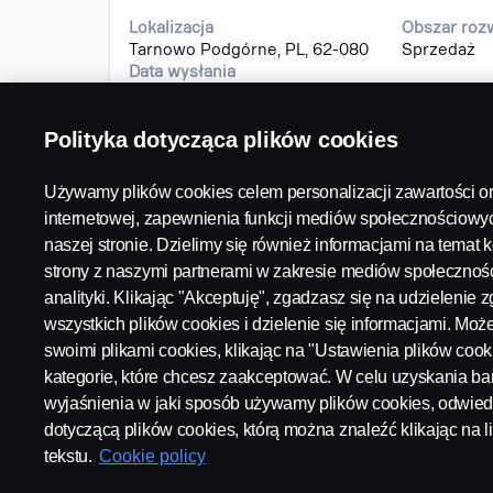
pomocą
Lokalizacja
Obszar roz
spacji,
Tarnowo Podgórne, PL, 62-080
Sprzedaż
aby
Data wysłania
wyświetlić
28 lip 2026
pełną
treść
Polityka dotycząca plików cookies
danych
oferty
Używamy plików cookies celem personalizacji zawartości or
pracy.
internetowej, zapewnienia funkcji mediów społecznościowyc
naszej stronie. Dzielimy się również informacjami na temat k
strony z naszymi partnerami w zakresie mediów społecznośc
analityki. Klikając "Akceptuję", zgadzasz się na udzielenie
Dostępne stanowiska
Nota prawna
wszystkich plików cookies i dzielenie się informacjami. Mo
Oświadczenie o
Lokalizacje kariery
ochronie prywatnoś
swoimi plikami cookies, klikając na "Ustawienia plików cook
Skontaktuj się z nami
Ciasteczka
kategorie, które chcesz zaakceptować. W celu uzyskania b
O Scania
Informowanie o
wyjaśnienia w jaki sposób używamy plików cookies, odwied
nieprawidłowościa
dotyczącą plików cookies, którą można znaleźć klikając na l
tekstu.
Cookie policy
© Copyright Scania 2024 Wszelkie prawa zastrz