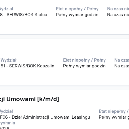
ydział
Etat niepełny / Pełny
Na czas n
8 - SERWIS/BOK Kielce
Pełny wymiar godzin
Na czas ni
Wydział
Etat niepełny / Pełny
Na cza
51 - SERWIS/BOK Koszalin
Pełny wymiar godzin
Na cza
acji Umowami [k/m/d]
ydział
Etat niepełny 
F06 - Dział Administracji Umowami Leasingu
Pełny wymiar 
ysłania
 2026