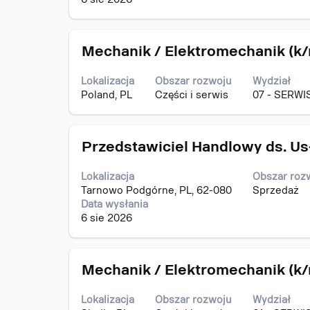
pełną
treść
danych
Tytuł
Zaznacz
oferty
Mechanik / Elektromechanik (k
za
pracy.
pomocą
Lokalizacja
Obszar rozwoju
Wydział
spacji,
Poland, PL
Części i serwis
07 - SERWI
aby
wyświetlić
pełną
Tytuł
Zaznacz
treść
Przedstawiciel Handlowy ds. U
za
danych
pomocą
oferty
Lokalizacja
Obszar roz
spacji,
pracy.
Tarnowo Podgórne, PL, 62-080
Sprzedaż
aby
Data wysłania
wyświetlić
6 sie 2026
pełną
treść
danych
Tytuł
Zaznacz
oferty
Mechanik / Elektromechanik (k
za
pracy.
pomocą
Lokalizacja
Obszar rozwoju
Wydział
spacji,