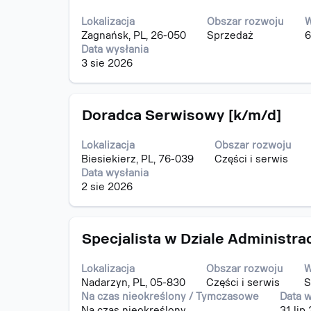
za
pracy.
pomocą
Lokalizacja
Obszar rozwoju
W
spacji,
Zagnańsk, PL, 26-050
Sprzedaż
6
aby
Data wysłania
wyświetlić
3 sie 2026
pełną
treść
danych
Tytuł
Zaznacz
oferty
Doradca Serwisowy [k/m/d]
za
pracy.
pomocą
Lokalizacja
Obszar rozwoju
spacji,
Biesiekierz, PL, 76-039
Części i serwis
aby
Data wysłania
wyświetlić
2 sie 2026
pełną
treść
danych
Tytuł
Zaznacz
oferty
Specjalista w Dziale Administr
za
pracy.
pomocą
Lokalizacja
Obszar rozwoju
W
spacji,
Nadarzyn, PL, 05-830
Części i serwis
S
aby
Na czas nieokreślony / Tymczasowe
Data w
wyświetlić
Na czas nieokreślony
31 lip