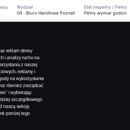
woju
Wydział
Etat niepełny / Pełny
04 - Biuro Handlowe Poznań
Pełny wymiar godzin
az reklam strony
h i analizy ruchu na
orzystania z naszej
iowych, reklamy i
 zgody na wykorzystanie
żesz również zarządzać
ci
ies" i wybierając
ardziej szczegółowego
ź naszą sekcję
ch
ink poniżej tego
eżone. Scania CV AB (publ), SE-151 87 Södertälje, Szwecja