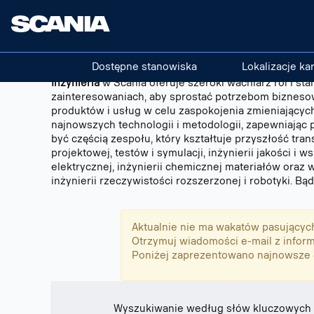
Engineering
Inżynieria
PL
Dostępne stanowiska
Lokalizacje ka
Inżynieria
w Scania oferuje szeroki wachlarz ról i st
zainteresowaniach, aby sprostać potrzebom biznesowy
produktów i usług w celu zaspokojenia zmieniającyc
najnowszych technologii i metodologii, zapewniając 
być częścią zespołu, który kształtuje przyszłość tra
projektowej, testów i symulacji, inżynierii jakości i 
elektrycznej, inżynierii chemicznej materiałów oraz 
inżynierii rzeczywistości rozszerzonej i robotyki. B
Aktualnie nie ma wakatów pasujących d
Otrzymuj wiadomości e-mail z inform
Poniżej zaprezentowano najnowsze of
Wyszukiwanie według słów kluczowych