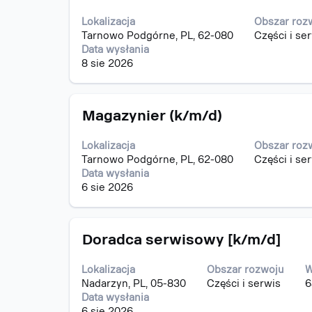
za
danych
15
pomocą
oferty
z
Lokalizacja
Obszar roz
spacji,
pracy.
15
Tarnowo Podgórne, PL, 62-080
Części i se
aby
Użyj
Data wysłania
wyświetlić
klawisza
8 sie 2026
pełną
Tab,
treść
aby
danych
nawigować
Tytuł
Zaznacz
oferty
Magazynier (k/m/d)
po
za
pracy.
liście
pomocą
ofert
Lokalizacja
Obszar roz
spacji,
pracy.
Tarnowo Podgórne, PL, 62-080
Części i se
aby
Wybierz,
Data wysłania
wyświetlić
aby
6 sie 2026
pełną
wyświetlić
treść
pełne
danych
szczegóły
Tytuł
Zaznacz
oferty
Doradca serwisowy [k/m/d]
oferty
za
pracy.
pracy.
pomocą
Lokalizacja
Obszar rozwoju
W
spacji,
Nadarzyn, PL, 05-830
Części i serwis
6
aby
Data wysłania
wyświetlić
6 sie 2026