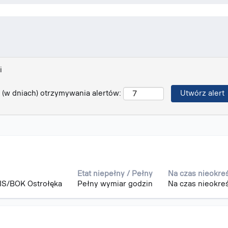
i
 (w dniach) otrzymywania alertów:
e
Etat niepełny / Pełny
Na czas nieokre
IS/BOK Ostrołęka
Pełny wymiar godzin
Na czas nieokre