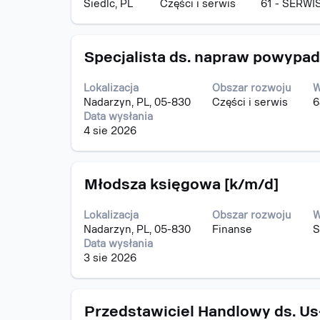
Siedlc, PL
Części i serwis
61 - SERWI
aby
wyświetlić
pełną
Tytuł
Zaznacz
treść
Specjalista ds. napraw powypa
za
danych
pomocą
oferty
Lokalizacja
Obszar rozwoju
W
spacji,
pracy.
Nadarzyn, PL, 05-830
Części i serwis
6
aby
Data wysłania
wyświetlić
4 sie 2026
pełną
treść
danych
Tytuł
Zaznacz
oferty
Młodsza księgowa [k/m/d]
za
pracy.
pomocą
Lokalizacja
Obszar rozwoju
W
spacji,
Nadarzyn, PL, 05-830
Finanse
S
aby
Data wysłania
wyświetlić
3 sie 2026
pełną
treść
danych
Tytuł
Zaznacz
oferty
Przedstawiciel Handlowy ds. U