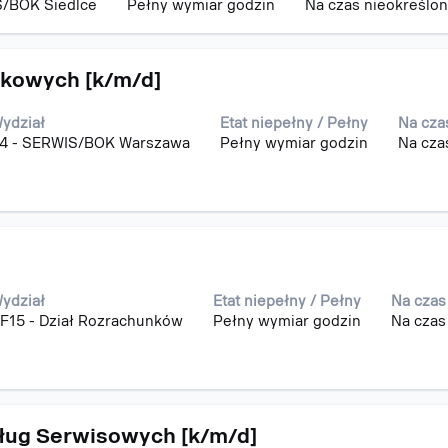
S/BOK Siedlce
Pełny wymiar godzin
Na czas nieokreślo
dkowych [k/m/d]
ydział
Etat niepełny / Pełny
Na cza
4 - SERWIS/BOK Warszawa
Pełny wymiar godzin
Na cza
ydział
Etat niepełny / Pełny
Na czas
F15 - Dział Rozrachunków
Pełny wymiar godzin
Na czas
sług Serwisowych [k/m/d]