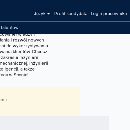
Język
Profil kandydata
Login pracownika
 talentów
icowanej wiedzy i
dania i rozwój nowych
wani do wykorzystywania
iwania klientów. Chcesz
zakresie inżynierii
 mechanicznej, inżynierii
ligencji, a także
racę w Scania!
niu.