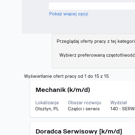
Pokaż więcej opcji
Przeglądaj oferty pracy z tej kategori
Wybierz preferowaną częstotliwość
Szukaj
Wyświetlanie ofert pracy od 1 do 15 z 15
wyników
Tytuł
Zaznacz
dla
Mechanik (k/m/d)
za
"".
pomocą
Wyświetlani
Lokalizacja
Obszar rozwoju
Wydział
spacji,
ofert
Olsztyn, PL
Części i serwis
140 - SERW
aby
pracy
wyświetlić
od
pełną
1
Tytuł
Zaznacz
treść
Doradca Serwisowy [k/m/d]
do