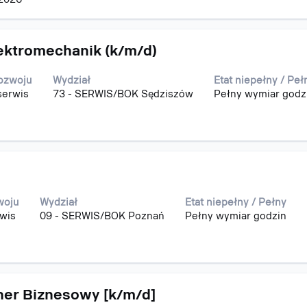
ektromechanik (k/m/d)
ozwoju
Wydział
Etat niepełny / Peł
serwis
73 - SERWIS/BOK Sędziszów
Pełny wymiar godz
woju
Wydział
Etat niepełny / Pełny
rwis
09 - SERWIS/BOK Poznań
Pełny wymiar godzin
ner Biznesowy [k/m/d]