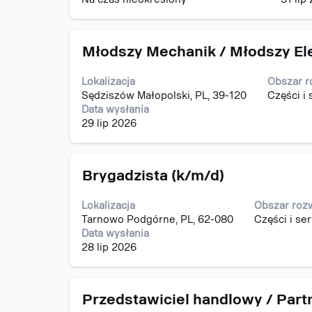
pełną
treść
danych
Tytuł
Zaznacz
oferty
Młodszy Mechanik / Młodszy El
za
pracy.
pomocą
Lokalizacja
Obszar r
spacji,
Sędziszów Małopolski, PL, 39-120
Części i 
aby
Data wysłania
wyświetlić
29 lip 2026
pełną
treść
danych
Tytuł
Zaznacz
oferty
Brygadzista (k/m/d)
za
pracy.
pomocą
Lokalizacja
Obszar roz
spacji,
Tarnowo Podgórne, PL, 62-080
Części i se
aby
Data wysłania
wyświetlić
28 lip 2026
pełną
treść
danych
Tytuł
Zaznacz
oferty
Przedstawiciel handlowy / Part
za
pracy.