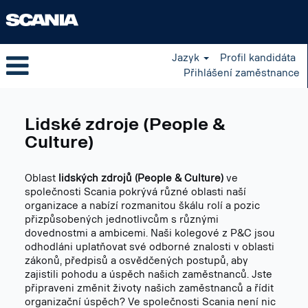
Jazyk
Profil kandidáta
Přihlášení zaměstnance
Human
Resources
Lidské zdroje (People &
cs_CZ
Culture)
Oblast
lidských zdrojů (People & Culture)
ve
společnosti Scania pokrývá různé oblasti naší
organizace a nabízí rozmanitou škálu rolí a pozic
přizpůsobených jednotlivcům s různými
dovednostmi a ambicemi. Naši kolegové z P&C jsou
odhodláni uplatňovat své odborné znalosti v oblasti
zákonů, předpisů a osvědčených postupů, aby
zajistili pohodu a úspěch našich zaměstnanců. Jste
připraveni změnit životy našich zaměstnanců a řídit
organizační úspěch? Ve společnosti Scania není nic