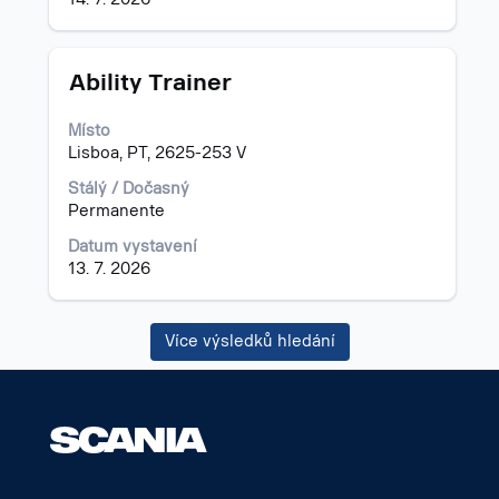
Titul
Vyberte
Ability Trainer
mezerníkem
zobrazení
Místo
veškerých
Lisboa, PT, 2625-253 V
informací
o
Stálý / Dočasný
profesi.
Permanente
Datum vystavení
13. 7. 2026
Více výsledků hledání