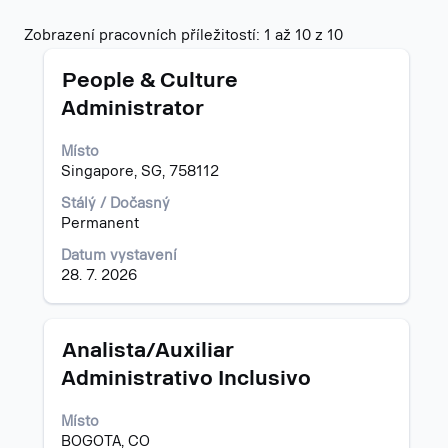
Výsledky
Zobrazení pracovních příležitostí: 1 až 10 z 10
hledání
Titul
Vyberte
pro
People & Culture
mezerníkem
"".
Administrator
zobrazení
Zobrazení
veškerých
pracovních
Místo
informací
příležitostí:
Singapore, SG, 758112
o
1
profesi.
až
Stálý / Dočasný
10
Permanent
z
10
Datum vystavení
Použijte
28. 7. 2026
klávesu
Tab
k
Titul
Vyberte
Analista/Auxiliar
navigaci
mezerníkem
Administrativo Inclusivo
v
zobrazení
seznamu
veškerých
nabídky
Místo
informací
práce.
BOGOTA, CO
o