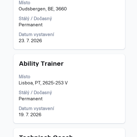
zobrazení
Místo
veškerých
Oudsbergen, BE, 3660
informací
o
Stálý / Dočasný
profesi.
Permanent
Datum vystavení
23. 7. 2026
Titul
Vyberte
Ability Trainer
mezerníkem
zobrazení
Místo
veškerých
Lisboa, PT, 2625-253 V
informací
o
Stálý / Dočasný
profesi.
Permanent
Datum vystavení
19. 7. 2026
Titul
Vyberte