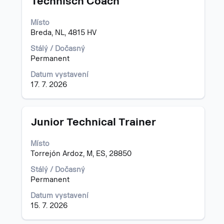
Technisch Coach
mezerníkem
zobrazení
Místo
veškerých
Breda, NL, 4815 HV
informací
o
Stálý / Dočasný
profesi.
Permanent
Datum vystavení
17. 7. 2026
Titul
Vyberte
Junior Technical Trainer
mezerníkem
zobrazení
Místo
veškerých
Torrejón Ardoz, M, ES, 28850
informací
o
Stálý / Dočasný
profesi.
Permanent
Datum vystavení
15. 7. 2026