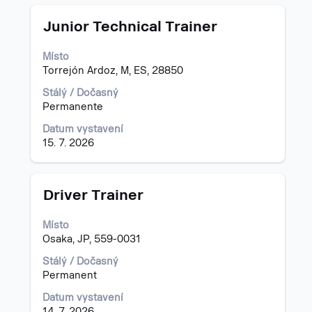
Titul
Vyberte
Junior Technical Trainer
mezerníkem
zobrazení
Místo
veškerých
Torrejón Ardoz, M, ES, 28850
informací
o
Stálý / Dočasný
profesi.
Permanente
Datum vystavení
15. 7. 2026
Titul
Vyberte
Driver Trainer
mezerníkem
zobrazení
Místo
veškerých
Osaka, JP, 559-0031
informací
o
Stálý / Dočasný
profesi.
Permanent
Datum vystavení
14. 7. 2026