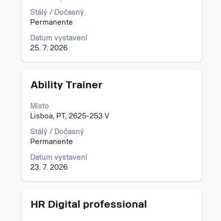
Vyberte
profesi.
Stálý / Dočasný
zobrazení
Permanente
kompletních
detailů
Datum vystavení
pozice.
25. 7. 2026
Titul
Vyberte
Ability Trainer
mezerníkem
zobrazení
Místo
veškerých
Lisboa, PT, 2625-253 V
informací
o
Stálý / Dočasný
profesi.
Permanente
Datum vystavení
23. 7. 2026
Titul
Vyberte
HR Digital professional
mezerníkem