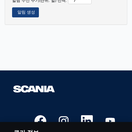
알림 수신 주기(단위: 일) 선택:
새
새
새
새
탭
탭
탭
탭
에
에
에
에
서
서
서
서