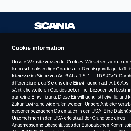
Cookie information
Verfügbare
Impressum
Positionen
Datenschutzerklär
Unsere Website verwendet Cookies. Wir setzen zum einen z
Karrierestandorte
Cookies
technisch notwendige Cookies ein. Rechtsgrundlage dafür is
Kontaktiere uns
Whistleblowing
Interesse im Sinne von Art. 6 Abs. 1 S. 1 lit. f DS-GVO. Dar
Über Scania
differenzieren, ob Sie uns eine Einwilligung nach Art. 6 Abs. 
sämtliche weiteren Cookies geben, nur bezogen auf bestim
gar keine Einwilligung. Diese Einwilligung ist freiwillig und k
© Copyright Scania 2024 Alle Rechte vorbehalt
Zukunftswirkung widerrufen werden. Unsere Anbieter verarbe
personenbezogenen Daten auch in den USA. Eine Datenübe
Unternehmen in den USA erfolgt auf der Grundlage eines
Angemessenheitsbeschlusses der Europäischen Kommission