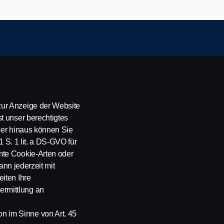
ung
ur Anzeige der Website
t unser berechtigtes
über hinaus können Sie
1 S. 1 lit. a DS-GVO für
mte Cookie-Arten oder
ann jederzeit mit
en. Scania CV AB (Hrsg.), SE-151 87 Södertälje, Schweden
iten Ihre
rmittlung an
 im Sinne von Art. 45