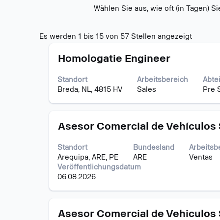
Wählen Sie aus, wie oft (in Tagen) 
Sucherg
Es werden 1 bis 15 von 57 Stellen angezeigt
für
Stellenbezeichnung
Drücken
"".
Homologatie Engineer
Sie
Es
die
werden
Standort
Arbeitsbereich
Abte
Leertaste,
1
Breda, NL, 4815 HV
Sales
Pre 
um
bis
die
15
Stelleninformationen
von
Stellenbezeichnung
Drücken
vollständig
Asesor Comercial de Vehículos
57
Sie
anzuzeigen.
Stellen
die
angezei
Standort
Bundesland
Arbeitsb
Leertaste,
Verwen
Arequipa, ARE, PE
ARE
Ventas
um
Sie
Veröffentlichungsdatum
die
die
06.08.2026
Stelleninformationen
Tabulato
vollständig
um
anzuzeigen.
durch
Stellenbezeichnung
Drücken
Asesor Comercial de Vehiculos
die