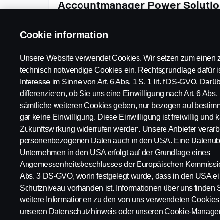
Stellenbezeichnung
Drücken
Accountmanager Power Solutio
Sie
die
Standort
Arbeitsbereich
Abte
Leertaste,
Cookie information
Breda, NL, 4815 HV
Sales
POW
um
die
Unsere Website verwendet Cookies. Wir setzen zum einen z
Stelleninformationen
technisch notwendige Cookies ein. Rechtsgrundlage dafür is
vollständig
anzuzeigen.
Interesse im Sinne von Art. 6 Abs. 1 S. 1 lit. f DS-GVO. Dar
differenzieren, ob Sie uns eine Einwilligung nach Art. 6 Abs. 
sämtliche weiteren Cookies geben, nur bezogen auf bestim
gar keine Einwilligung. Diese Einwilligung ist freiwillig und k
Zukunftswirkung widerrufen werden. Unsere Anbieter verarbe
personenbezogenen Daten auch in den USA. Eine Datenübe
Verfügbare
Impressum
Unternehmen in den USA erfolgt auf der Grundlage eines
Positionen
Datenschutzerklär
Angemessenheitsbeschlusses der Europäischen Kommission
Karrierestandorte
Cookies
Abs. 3 DS-GVO, worin festgelegt wurde, dass in den USA 
Kontaktiere uns
Whistleblowing
Schutzniveau vorhanden ist. Informationen über uns finden 
Über Scania
weitere Informationen zu den von uns verwendeten Cookies 
unseren Datenschutzhinweis oder unseren Cookie-Manager