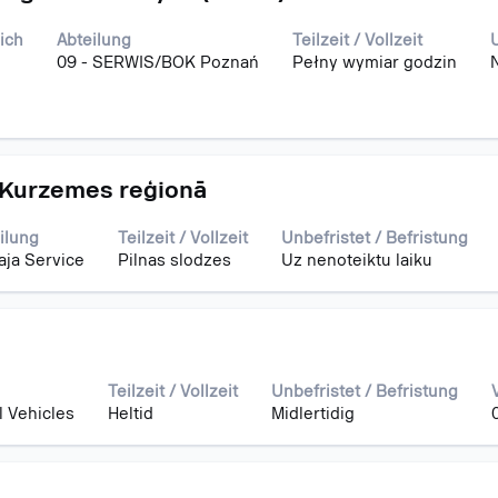
ich
Abteilung
Teilzeit / Vollzeit
U
09 - SERWIS/BOK Poznań
Pełny wymiar godzin
 Kurzemes reģionā
ilung
Teilzeit / Vollzeit
Unbefristet / Befristung
aja Service
Pilnas slodzes
Uz nenoteiktu laiku
Teilzeit / Vollzeit
Unbefristet / Befristung
 Vehicles
Heltid
Midlertidig