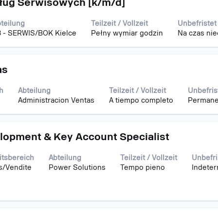
sług Serwisowych [k/m/d]
teilung
Teilzeit / Vollzeit
Unbefristet
 - SERWIS/BOK Kielce
Pełny wymiar godzin
Na czas ni
as
h
Abteilung
Teilzeit / Vollzeit
Unbefris
Administracion Ventas
A tiempo completo
Permane
lopment & Key Account Specialist
itsbereich
Abteilung
Teilzeit / Vollzeit
Unbefri
s/Vendite
Power Solutions
Tempo pieno
Indeter