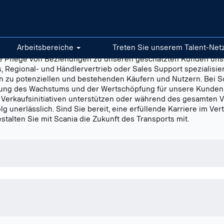
Arbeitsbereiche
Treten Sie unserem Talent-Net
die Pflege von Beziehungen zu unseren geschätzten Kunden uns
 Regional- und Händlervertrieb oder Sales Support spezialisiere
 zu potenziellen und bestehenden Käufern und Nutzern. Bei S
erung des Wachstums und der Wertschöpfung für unsere Kunden.
 Verkaufsinitiativen unterstützen oder während des gesamten 
folg unerlässlich. Sind Sie bereit, eine erfüllende Karriere im Ve
talten Sie mit Scania die Zukunft des Transports mit.