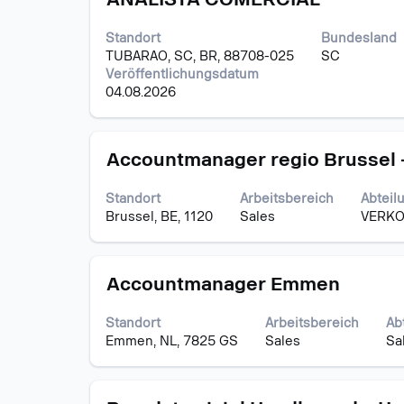
Sie
anzuzeigen.
die
Standort
Bundesland
Leertaste,
TUBARAO, SC, BR, 88708-025
SC
um
Veröffentlichungsdatum
die
04.08.2026
Stelleninformationen
vollständig
anzuzeigen.
Stellenbezeichnung
Drücken
Accountmanager regio Brussel 
Sie
die
Standort
Arbeitsbereich
Abteil
Leertaste,
Brussel, BE, 1120
Sales
VERK
um
die
Stelleninformationen
Stellenbezeichnung
Drücken
vollständig
Accountmanager Emmen
Sie
anzuzeigen.
die
Standort
Arbeitsbereich
Ab
Leertaste,
Emmen, NL, 7825 GS
Sales
Sa
um
die
Stelleninformationen
Stellenbezeichnung
Drücken