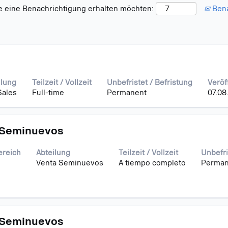
Sie eine Benachrichtigung erhalten möchten:
Bena
ebnisse
ilung
Teilzeit / Vollzeit
Unbefristet / Befristung
Veröf
Sales
Full-time
Permanent
07.08
 Seminuevos
gt
ereich
Abteilung
Teilzeit / Vollzeit
Unbefri
den
Venta Seminuevos
A tiempo completo
Perman
rtaste,
 Seminuevos