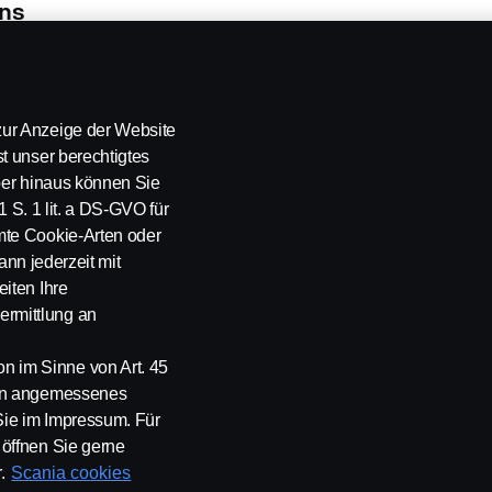
ns
ilung
Teilzeit / Vollzeit
Unbefristet / Befristun
ER SOLUTIONS
Full-time
Permanent
ur Anzeige der Website
Weitere Suchergebnisse
t unser berechtigtes
über hinaus können Sie
1 S. 1 lit. a DS-GVO für
mte Cookie-Arten oder
ann jederzeit mit
iten Ihre
rmittlung an
ung
 im Sinne von Art. 45
ein angemessenes
Sie im Impressum. Für
öffnen Sie gerne
.
Scania cookies