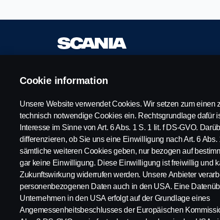
Cookie information
Verfügbare
Impressum
Positionen
Datenschutzerklär
Unsere Website verwendet Cookies. Wir setzen zum einen z
Karrierestandorte
Cookies
technisch notwendige Cookies ein. Rechtsgrundlage dafür is
Kontaktiere uns
Whistleblowing
Interesse im Sinne von Art. 6 Abs. 1 S. 1 lit. f DS-GVO. Dar
Über Scania
differenzieren, ob Sie uns eine Einwilligung nach Art. 6 Abs. 
sämtliche weiteren Cookies geben, nur bezogen auf bestim
gar keine Einwilligung. Diese Einwilligung ist freiwillig und k
© Copyright Scania 2024 Alle Rechte vorbehalt
Zukunftswirkung widerrufen werden. Unsere Anbieter verarbe
personenbezogenen Daten auch in den USA. Eine Datenübe
Unternehmen in den USA erfolgt auf der Grundlage eines
Angemessenheitsbeschlusses der Europäischen Kommission