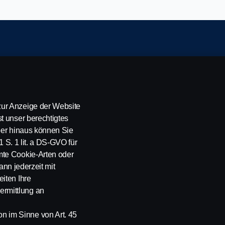
ung
ur Anzeige der Website
t unser berechtigtes
über hinaus können Sie
1 S. 1 lit. a DS-GVO für
mte Cookie-Arten oder
ann jederzeit mit
en. Scania CV AB (Hrsg.), SE-151 87 Södertälje, Schweden
iten Ihre
rmittlung an
 im Sinne von Art. 45