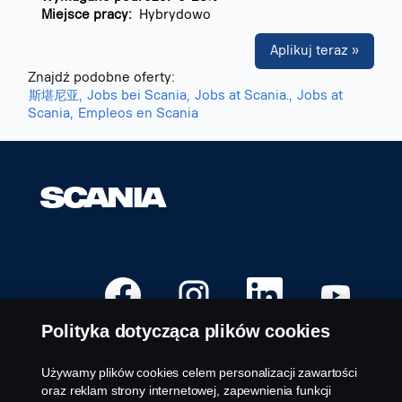
Miejsce pracy:
Hybrydowo
Aplikuj teraz »
Znajdź podobne oferty:
斯堪尼亚,
Jobs bei Scania,
Jobs at Scania.,
Jobs at
Scania,
Empleos en Scania
O
O
O
O
t
t
t
t
w
w
w
w
i
i
i
i
Polityka dotycząca plików cookies
e
e
e
e
r
r
r
r
a
a
a
a
s
s
s
s
Używamy plików cookies celem personalizacji zawartości
i
i
i
i
Dostępne stanowiska
oraz reklam strony internetowej, zapewnienia funkcji
ę
ę
ę
ę