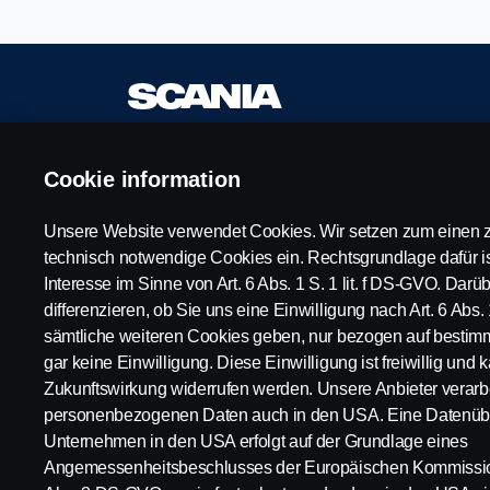
Cookie information
Verfügbare
Impressum
Positionen
Datenschutzerklär
Unsere Website verwendet Cookies. Wir setzen zum einen z
Karrierestandorte
Cookies
technisch notwendige Cookies ein. Rechtsgrundlage dafür is
Kontaktiere uns
Whistleblowing
Interesse im Sinne von Art. 6 Abs. 1 S. 1 lit. f DS-GVO. Dar
Über Scania
differenzieren, ob Sie uns eine Einwilligung nach Art. 6 Abs. 
sämtliche weiteren Cookies geben, nur bezogen auf bestim
gar keine Einwilligung. Diese Einwilligung ist freiwillig und k
© Copyright Scania 2024 Alle Rechte vorbehalt
Zukunftswirkung widerrufen werden. Unsere Anbieter verarbe
personenbezogenen Daten auch in den USA. Eine Datenübe
Unternehmen in den USA erfolgt auf der Grundlage eines
Angemessenheitsbeschlusses der Europäischen Kommission