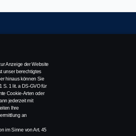
ung
ur Anzeige der Website
t unser berechtigtes
über hinaus können Sie
1 S. 1 lit. a DS-GVO für
mte Cookie-Arten oder
ann jederzeit mit
en. Scania CV AB (Hrsg.), SE-151 87 Södertälje, Schweden
iten Ihre
rmittlung an
 im Sinne von Art. 45