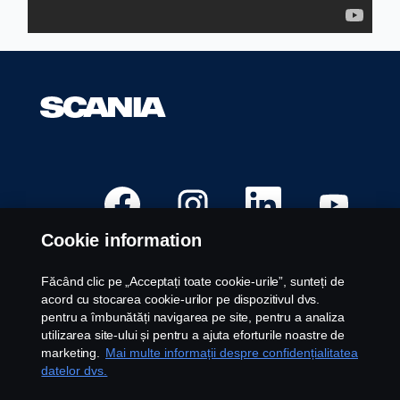
S
S
S
S
e
e
e
e
d
d
d
d
e
e
e
e
Cookie information
s
s
s
s
c
c
c
c
h
h
h
h
i
i
i
i
Făcând clic pe „Acceptați toate cookie-urile”, sunteți de
d
d
d
d
Posturi disponibile
acord cu stocarea cookie-urilor pe dispozitivul dvs.
e
e
e
e
î
î
î
î
pentru a îmbunătăți navigarea pe site, pentru a analiza
Locații carieră
n
n
n
n
utilizarea site-ului și pentru a ajuta eforturile noastre de
t
t
t
t
Contactați-ne
r
r
r
r
marketing.
Mai multe informații despre confidențialitatea
-
-
-
-
Despre Scania
datelor dvs.
o
o
o
o
f
f
f
f