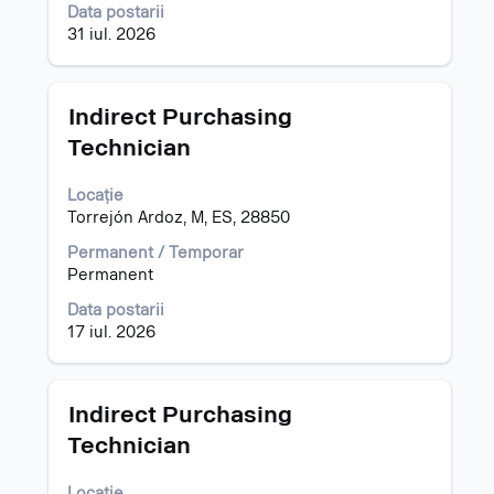
vizualizarea
al
Data postarii
tuturor
informațiilor
31 iul. 2026
detaliilor
despre
unui
post.
post.
Titlu
Selectați
Indirect Purchasing
cu
Technician
tasta
spațiu
Locație
pentru
Torrejón Ardoz, M, ES, 28850
a
vizualiza
Permanent / Temporar
întregul
Permanent
conținut
al
Data postarii
informațiilor
17 iul. 2026
despre
post.
Titlu
Selectați
Indirect Purchasing
cu
Technician
tasta
spațiu
Locație