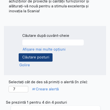
achizițiilor de proiecte și calității furnizorilor și
alăturați-vă nouă pentru a stimula excelența și
inovația la Scania!
Căutare după cuvânt-cheie
Afișare mai multe opțiuni
Golire
Selectați cât de des să primiți o alertă (în zile):
Creare alertă
Rezultatele
Se prezintă 1 pentru 4 din 4 posturi
căutării