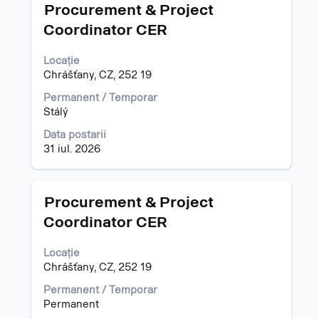
Titlu
Selectați
pentru
Procurement & Project
cu
"".
Coordinator CER
tasta
Se
spațiu
prezintă
Locație
pentru
1
Chrášťany, CZ, 252 19
a
pentru
vizualiza
4
Permanent / Temporar
întregul
din
Stálý
conținut
4
al
posturi
Data postarii
informațiilor
Utilizați
31 iul. 2026
despre
cheia
post.
de
filă
Titlu
Selectați
Procurement & Project
pentru
cu
Coordinator CER
a
tasta
naviga
spațiu
la
Locație
pentru
Listă
Chrášťany, CZ, 252 19
a
de
vizualiza
Permanent / Temporar
posturi.
întregul
Permanent
Selectați
conținut