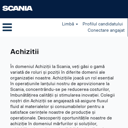
Limbă
Profilul candidatului
Conectare angajat
Purchasing
RO
Achizitii
În domeniul Achiziții la Scania, veți găsi o gamă
variată de roluri și poziții în diferite domenii ale
organizației noastre. Achizițiile joacă un rol esențial
în operațiunile lanțului nostru de aprovizionare la
Scania, concentrându-se pe reducerea costurilor,
îmbunătățirea calității și stimularea inovației. Colegii
noștri din Achiziții se angajează să asigure fluxul
fluid al materialelor și consumabilelor pentru a
satisface cerințele noastre de producție și
operaționale. Descoperiți oportunitățile noastre de
achiziție în domeniul mărfurilor și soluțiilor,