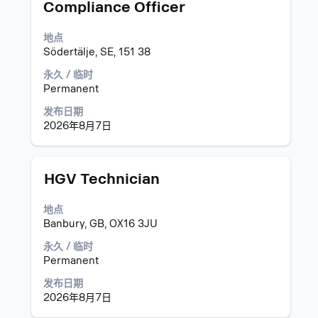
Compliance Officer
信
空
息
格
地点
的
键
Södertälje, SE, 151 38
完
进
整
行
永久 / 临时
内
选
Permanent
容。
择
以
发布日期
查
2026年8月7日
看
职
位
职
使
HGV Technician
信
务
用
息
空
地点
的
格
Banbury, GB, OX16 3JU
完
键
整
进
永久 / 临时
内
行
Permanent
容。
选
发布日期
择
2026年8月7日
以
查