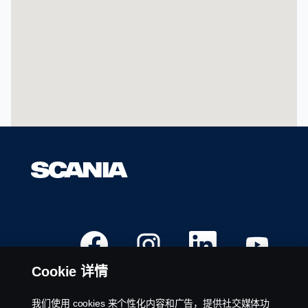
法
读
取
以
下
可
搜
索
地
图。
在
在
在
在
新
新
新
新
选
选
选
选
项
项
项
项
Cookie 详情
卡
卡
卡
卡
中
中
中
中
打
打
打
打
开
开
开
开
我们使用 cookies 来个性化内容和广告，提供社交媒体功