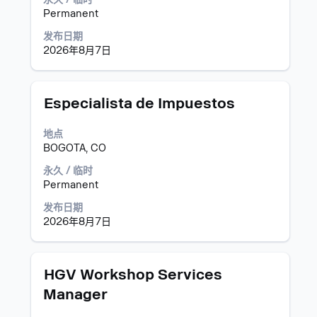
内
选
Permanent
容。
择
以
发布日期
查
2026年8月7日
看
职
位
职
使
Especialista de Impuestos
信
务
用
息
空
地点
的
格
BOGOTA, CO
完
键
整
进
永久 / 临时
内
行
Permanent
容。
选
发布日期
择
2026年8月7日
以
查
看
职
职
使
HGV Workshop Services
位
务
用
Manager
信
空
息
格