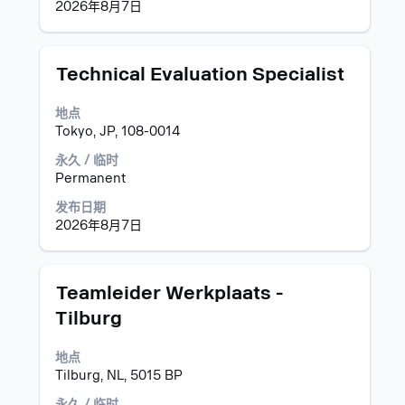
2026年8月7日
职
以
位
查
列
看
表。
职
职
使
Technical Evaluation Specialist
选
位
务
用
择
信
空
地点
以
息
格
Tokyo, JP, 108-0014
查
的
键
看
完
进
永久 / 临时
职
整
行
Permanent
位
内
选
发布日期
的
容。
择
2026年8月7日
完
以
整
查
详
看
细
职
职
使
Teamleider Werkplaats -
信
位
务
用
Tilburg
息。
信
空
息
格
地点
的
键
Tilburg, NL, 5015 BP
完
进
整
行
永久 / 临时