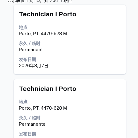
搜
显示职位 1 到 15，共 754 个职位
索
职
使
结
Technician I Porto
务
用
果：
空
"".
地点
格
显
Porto, PT, 4470-628 M
键
示
进
职
永久 / 临时
行
位
Permanent
选
1
发布日期
择
到
2026年8月7日
以
15，
查
共
看
754
职
个
职
使
Technician I Porto
位
职
务
用
信
位
空
地点
息
使
格
Porto, PT, 4470-628 M
的
用
键
完
Tab
进
永久 / 临时
整
键
行
Permanente
内
导
选
发布日期
容。
航
择