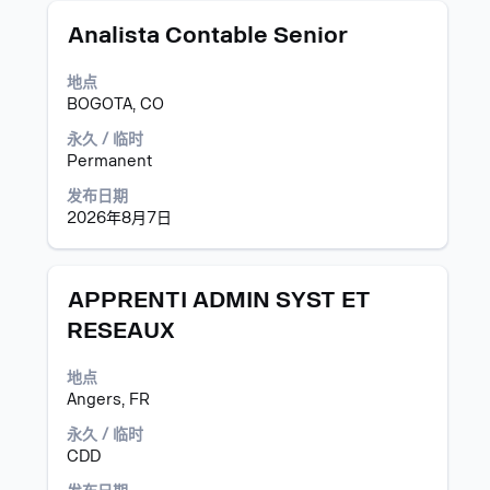
位
职
使
Analista Contable Senior
信
务
用
息
空
地点
的
格
BOGOTA, CO
完
键
整
进
永久 / 临时
内
行
Permanent
容。
选
发布日期
择
2026年8月7日
以
查
看
职
职
使
APPRENTI ADMIN SYST ET
位
务
用
RESEAUX
信
空
息
格
地点
的
键
Angers, FR
完
进
整
行
永久 / 临时
内
选
CDD
容。
择