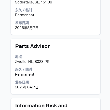
格
整
Södertälje, SE, 151 38
键
内
进
永久 / 临时
容。
行
Permanent
选
发布日期
择
2026年8月7日
以
查
看
职
职
使
Parts Advisor
位
务
用
信
空
地点
息
格
Zwolle, NL, 8028 PR
的
键
完
进
永久 / 临时
整
行
Permanent
内
选
发布日期
容。
择
2026年8月7日
以
查
看
职
职
使
Information Risk and
位
务
用