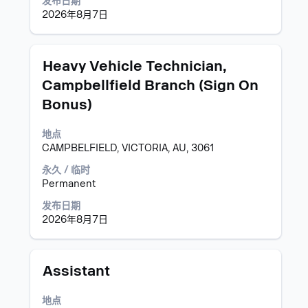
以
发布日期
查
2026年8月7日
看
职
位
职
使
Heavy Vehicle Technician,
信
务
用
息
Campbellfield Branch (Sign On
空
的
Bonus)
格
完
键
整
进
地点
内
行
CAMPBELFIELD, VICTORIA, AU, 3061
容。
选
永久 / 临时
择
Permanent
以
查
发布日期
看
2026年8月7日
职
位
信
职
使
息
Assistant
务
用
的
空
完
地点