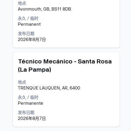
地点
的
键
Avonmouth, GB, BS11 8DB
完
进
整
行
永久 / 临时
内
选
Permanent
容。
择
以
发布日期
查
2026年8月7日
看
职
位
职
使
Técnico Mecánico - Santa Rosa
信
务
用
息
(La Pampa)
空
的
格
完
地点
键
整
TRENQUE LAUQUEN, AR, 6400
进
内
行
永久 / 临时
容。
选
Permanente
择
以
发布日期
查
2026年8月7日
看
职