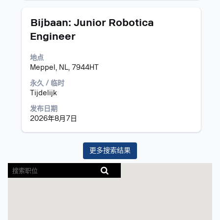
看
职
职
使
Bijbaan: Junior Robotica
位
务
用
Engineer
信
空
息
格
地点
的
键
Meppel, NL, 7944HT
完
进
整
行
永久 / 临时
内
选
Tijdelijk
容。
择
以
发布日期
查
2026年8月7日
看
职
位
更多搜索结果
信
屏
息
幕
的
阅
完
读
整
器
内
无
容。