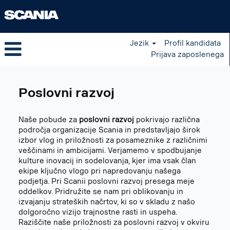
Jezik
Profil kandidata
Prijava zaposlenega
Business
Development
Poslovni razvoj
sl_SI
Naše pobude za
poslovni razvoj
pokrivajo različna
področja organizacije Scania in predstavljajo širok
izbor vlog in priložnosti za posameznike z različnimi
veščinami in ambicijami. Verjamemo v spodbujanje
kulture inovacij in sodelovanja, kjer ima vsak član
ekipe ključno vlogo pri napredovanju našega
podjetja. Pri Scanii poslovni razvoj presega meje
oddelkov. Pridružite se nam pri oblikovanju in
izvajanju strateških načrtov, ki so v skladu z našo
dolgoročno vizijo trajnostne rasti in uspeha.
Raziščite naše priložnosti za poslovni razvoj v okviru