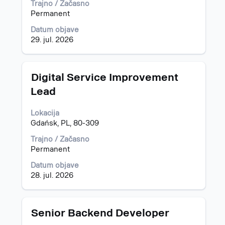
celotno
Trajno / Začasno
vsebino
Permanent
podatkov
Datum objave
o
29. jul. 2026
delovnem
mestu.
Naziv
Izberite
Digital Service Improvement
s
Lead
preslednico,
da
Lokacija
vidite
Gdańsk, PL, 80-309
celotno
vsebino
Trajno / Začasno
podatkov
Permanent
o
delovnem
Datum objave
mestu.
28. jul. 2026
Naziv
Izberite
Senior Backend Developer
s