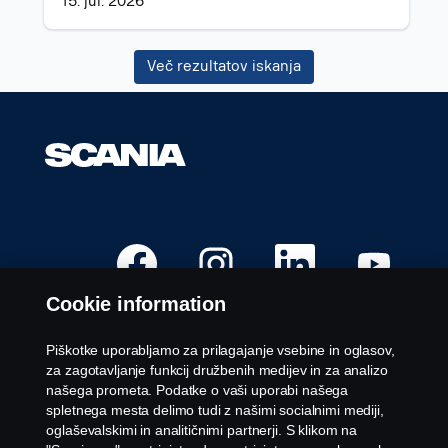
15. jul. 2026
delovnem
mestu.
Več rezultatov iskanja
O
O
O
O
d
d
d
d
p
p
p
p
r
r
r
r
Cookie information
e
e
e
e
s
s
s
s
e
e
e
e
v
v
v
v
Piškotke uporabljamo za prilagajanje vsebine in oglasov,
n
n
n
n
Prosta delovna mesta
za zagotavljanje funkcij družbenih medijev in za analizo
o
o
o
o
v
v
v
v
našega prometa. Podatke o vaši uporabi našega
Karierne lokacije
e
e
e
e
spletnega mesta delimo tudi z našimi socialnimi mediji,
m
m
m
m
Stopite v stik z nami
z
z
z
z
oglaševalskimi in analitičnimi partnerji. S klikom na
a
a
a
a