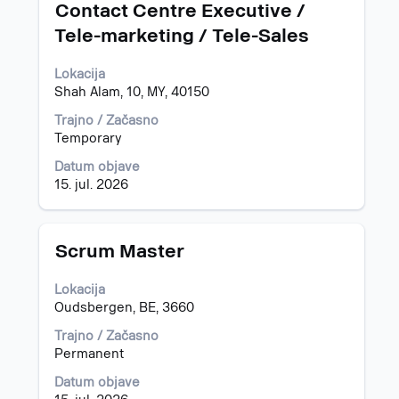
Naziv
Izberite
Contact Centre Executive /
s
Tele-marketing / Tele-Sales
preslednico,
da
Lokacija
vidite
Shah Alam, 10, MY, 40150
celotno
vsebino
Trajno / Začasno
podatkov
Temporary
o
delovnem
Datum objave
mestu.
15. jul. 2026
Naziv
Izberite
Scrum Master
s
preslednico,
Lokacija
da
Oudsbergen, BE, 3660
vidite
celotno
Trajno / Začasno
vsebino
Permanent
podatkov
Datum objave
o