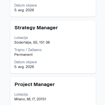
pregled
podatkov
vseh
Datum objave
o
podrobnosti
5. avg. 2026
delovnem
delovnega
mestu.
mesta.
Naziv
Izberite
Strategy Manager
s
preslednico,
Lokacija
da
Södertälje, SE, 151 38
vidite
celotno
Trajno / Začasno
vsebino
Permanent
podatkov
Datum objave
o
5. avg. 2026
delovnem
mestu.
Naziv
Izberite
Project Manager
s
preslednico,
Lokacija
da
Milano, MI, IT, 20151
vidite