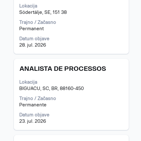
preslednico,
Lokacija
da
Södertälje, SE, 151 38
vidite
celotno
Trajno / Začasno
vsebino
Permanent
podatkov
Datum objave
o
28. jul. 2026
delovnem
mestu.
Naziv
Izberite
ANALISTA DE PROCESSOS
s
preslednico,
Lokacija
da
BIGUACU, SC, BR, 88160-450
vidite
celotno
Trajno / Začasno
vsebino
Permanente
podatkov
Datum objave
o
23. jul. 2026
delovnem
mestu.