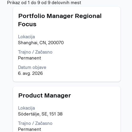
Rezultati
Prikaz od 1 do 9 od 9 delovnih mest
iskanja
Naziv
Izberite
za
Portfolio Manager Regional
s
"".
Focus
preslednico,
Prikaz
da
od
Lokacija
vidite
1
Shanghai, CN, 200070
celotno
do
vsebino
9
Trajno / Začasno
podatkov
od
Permanent
o
9
delovnem
delovnih
Datum objave
mestu.
mest
6. avg. 2026
Uporabite
tabulatorko
za
Naziv
Izberite
Product Manager
krmarjenje
s
do
preslednico,
Lokacija
seznama
da
Södertälje, SE, 151 38
delovnih
vidite
mest.
celotno
Trajno / Začasno
Izberite
vsebino
Permanent