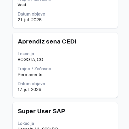
vsebino
Vast
podatkov
Datum objave
o
21. jul. 2026
delovnem
mestu.
Naziv
Izberite
Aprendiz sena CEDI
s
preslednico,
Lokacija
da
BOGOTA, CO
vidite
celotno
Trajno / Začasno
vsebino
Permanente
podatkov
Datum objave
o
17. jul. 2026
delovnem
mestu.
Naziv
Izberite
Super User SAP
s
preslednico,
Lokacija
da