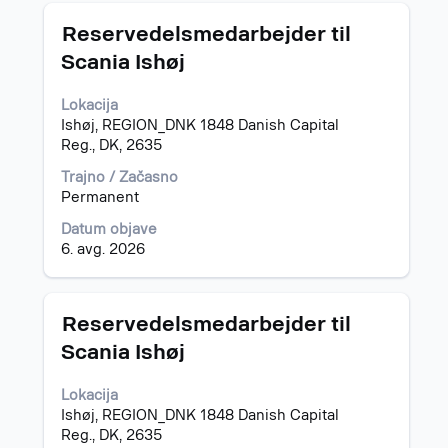
iskanja
Naziv
Izberite
za
Reservedelsmedarbejder til
s
"".
Scania Ishøj
preslednico,
Prikaz
da
od
Lokacija
vidite
1
Ishøj, REGION_DNK 1848 Danish Capital
celotno
do
Reg., DK, 2635
vsebino
9
podatkov
od
Trajno / Začasno
o
9
Permanent
delovnem
delovnih
mestu.
mest
Datum objave
Uporabite
6. avg. 2026
tabulatorko
za
krmarjenje
Naziv
Izberite
Reservedelsmedarbejder til
do
s
Scania Ishøj
seznama
preslednico,
delovnih
da
mest.
Lokacija
vidite
Izberite
Ishøj, REGION_DNK 1848 Danish Capital
celotno
pregled
Reg., DK, 2635
vsebino