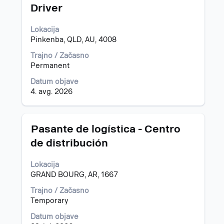
s
Driver
preslednico,
da
Lokacija
vidite
Pinkenba, QLD, AU, 4008
celotno
vsebino
Trajno / Začasno
podatkov
Permanent
o
delovnem
Datum objave
mestu.
4. avg. 2026
Naziv
Izberite
Pasante de logística - Centro
s
de distribución
preslednico,
da
Lokacija
vidite
GRAND BOURG, AR, 1667
celotno
vsebino
Trajno / Začasno
podatkov
Temporary
o
delovnem
Datum objave