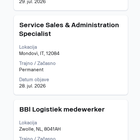
mestu.
29. jul. 2026
Naziv
Izberite
Service Sales & Administration
s
Specialist
preslednico,
da
Lokacija
vidite
Mondovì, IT, 12084
celotno
vsebino
Trajno / Začasno
podatkov
Permanent
o
delovnem
Datum objave
mestu.
28. jul. 2026
Naziv
Izberite
BBl Logistiek medewerker
s
preslednico,
Lokacija
da
Zwolle, NL, 8041AH
vidite
celotno
Trajno / Začasno