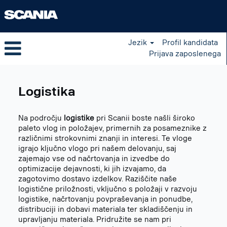
Jezik
Profil kandidata
Prijava zaposlenega
Logistics
sl_SI
Logistika
Na področju
logistike
pri Scanii boste našli široko
paleto vlog in položajev, primernih za posameznike z
različnimi strokovnimi znanji in interesi. Te vloge
igrajo ključno vlogo pri našem delovanju, saj
zajemajo vse od načrtovanja in izvedbe do
optimizacije dejavnosti, ki jih izvajamo, da
zagotovimo dostavo izdelkov. Raziščite naše
logistične priložnosti, vključno s položaji v razvoju
logistike, načrtovanju povpraševanja in ponudbe,
distribuciji in dobavi materiala ter skladiščenju in
upravljanju materiala. Pridružite se nam pri