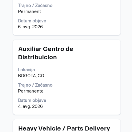
vseh
podatkov
Trajno / Začasno
podrobnosti
o
Permanent
delovnega
delovnem
mesta.
mestu.
Datum objave
6. avg. 2026
Naziv
Izberite
Auxiliar Centro de
s
Distribuicion
preslednico,
da
Lokacija
vidite
BOGOTA, CO
celotno
vsebino
Trajno / Začasno
podatkov
Permanente
o
delovnem
Datum objave
mestu.
4. avg. 2026
Naziv
Izberite
Heavy Vehicle / Parts Delivery