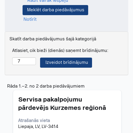
Rādīt vairāk iespēju
Notīrīt
Skatīt darba piedāvājumus šajā kategorijā
Atlasiet, cik bieži (dienās) saņemt brīdinājumu:
Meklēšanas
Rāda 1.–2. no 2 darba piedāvājumiem
rezultāti
Amats
Atlasiet,
par
Servisa pakalpojumu
nospiežot
"".
pārdevējs Kurzemes reģionā
atstarpes
Rāda
taustiņu,
1.–
Atrašanās vieta
lai
2.
Liepaja, LV, LV-3414
skatītu
no