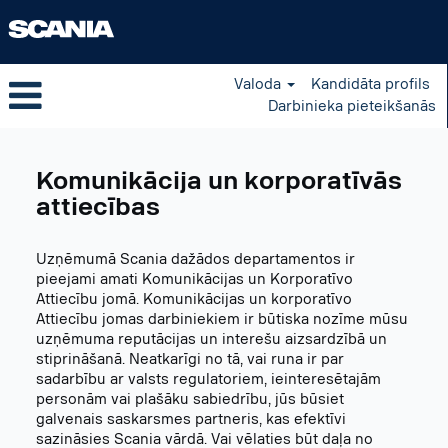
Valoda
Kandidāta profils
Darbinieka pieteikšanās
Communication
and
Komunikācija un korporatīvās
Corporate
Affairs
attiecības
LV
Uzņēmumā Scania dažādos departamentos ir
pieejami amati Komunikācijas un Korporatīvo
Attiecību jomā. Komunikācijas un korporatīvo
Attiecību jomas darbiniekiem ir būtiska nozīme mūsu
uzņēmuma reputācijas un interešu aizsardzībā un
stiprināšanā. Neatkarīgi no tā, vai runa ir par
sadarbību ar valsts regulatoriem, ieinteresētajām
personām vai plašāku sabiedrību, jūs būsiet
galvenais saskarsmes partneris, kas efektīvi
sazināsies Scania vārdā. Vai vēlaties būt daļa no