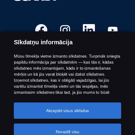
A
A
A
A
t
t
t
t
v
v
v
v
e
e
e
e
Sīkdatņu informācija
r
r
r
r
a
a
a
a
s
s
s
s
j
j
j
j
Mūsu tīmekļa vietne izmanto sīkdatnes. Turpmāk sniegta
a
a
a
a
Pieejamās pozīcijas
papildu informācija par sīkdatnēm — kas tās ir, kādas
u
u
u
u
n
n
n
n
sīkdatnes mēs izmantojam, kāds ir to izmantošanas
Darba vietu atrašanās vietas
ā
ā
ā
ā
mērķis un kā jūs varat bloķēt vai dzēst sīkdatnes.
c
c
c
c
Sazinieties ar mums
i
i
i
i
Izņemot sīkdatnes, kas ir obligāti vajadzīgas, lai jūs
l
l
l
l
Par Scania
varētu izmantot tīmekļa vietni un tās iespējas, mēs
n
n
n
n
ē
ē
ē
ē
izmantosim sīkdatnes tikai tad, ja jūs mums to būsit
.
.
.
.
atļāvis.
Sīkdatņu iestatījumi
Juridisks paziņojums
Akceptēt visus sīkfailus
Paziņojums par privātumu
Sīkdatnes
Trauksmes celšana
Noraidīt visu