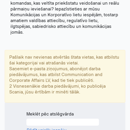
komandas, kas veltīta priekšstatu veidošanai un reālu
pārmaiņu ieviešanai? Iepazīstieties ar mūsu
Komunikācijas un Korporatīvo lietu iespējām, tostarp
amatiem valdības attiecību, regulatīvo lietu,
ilgtspējas, sabiedrisko attiecību un komunikācijas
jomās.
Pašlaik nav nevienas atvērtās štata vietas, kas atbilstu
šai kategorijai vai atrašanās vietai.
Saņemiet e-pasta ziņojumus, abonējot darba
piedāvājumus, kas atbilst Communication and
Corporate Affairs LV, kad tie tiek publicēti.
2 Visnesenākie darba piedāvājumi, ko publicēja
Scania, jūsu ērtībām ir minēti tālāk.
Meklēt pēc atslēgvārda