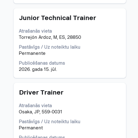
piedāvājumu.
Amats
Atlasiet,
Junior Technical Trainer
nospiežot
atstarpes
Atrašanās vieta
taustiņu,
Torrejón Ardoz, M, ES, 28850
lai
skatītu
Pastāvīgs / Uz noteiktu laiku
visu
Permanente
informāciju
Publicēšanas datums
par
2026. gada 15. jūl.
darba
piedāvājumu.
Amats
Atlasiet,
Driver Trainer
nospiežot
atstarpes
Atrašanās vieta
taustiņu,
Osaka, JP, 559-0031
lai
skatītu
Pastāvīgs / Uz noteiktu laiku
visu
Permanent
informāciju
Publicēšanas datums