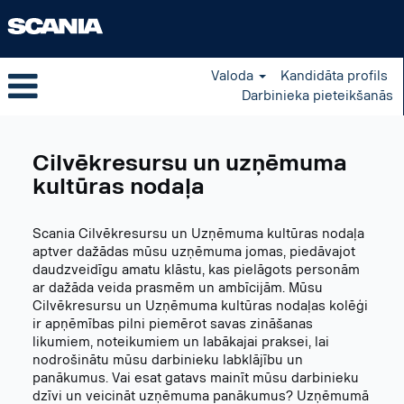
Valoda
Kandidāta profils
Darbinieka pieteikšanās
Human
Resources
Cilvēkresursu un uzņēmuma
LV
kultūras nodaļa
Scania Cilvēkresursu un Uzņēmuma kultūras nodaļa
aptver dažādas mūsu uzņēmuma jomas, piedāvajot
daudzveidīgu amatu klāstu, kas pielāgots personām
ar dažāda veida prasmēm un ambīcijām. Mūsu
Cilvēkresursu un Uzņēmuma kultūras nodaļas kolēģi
ir apņēmības pilni piemērot savas zināšanas
likumiem, noteikumiem un labākajai praksei, lai
nodrošinātu mūsu darbinieku labklājību un
panākumus. Vai esat gatavs mainīt mūsu darbinieku
dzīvi un veicināt uzņēmuma panākumus? Uzņēmumā