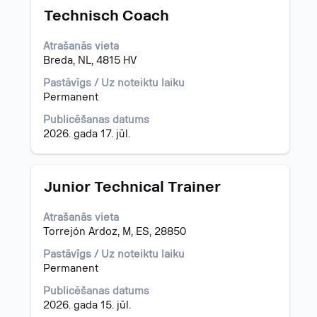
Amats
Atlasiet,
Technisch Coach
nospiežot
atstarpes
Atrašanās vieta
taustiņu,
Breda, NL, 4815 HV
lai
skatītu
Pastāvīgs / Uz noteiktu laiku
visu
Permanent
informāciju
Publicēšanas datums
par
2026. gada 17. jūl.
darba
piedāvājumu.
Amats
Atlasiet,
Junior Technical Trainer
nospiežot
atstarpes
Atrašanās vieta
taustiņu,
Torrejón Ardoz, M, ES, 28850
lai
skatītu
Pastāvīgs / Uz noteiktu laiku
visu
Permanent
informāciju
Publicēšanas datums
par
2026. gada 15. jūl.
darba