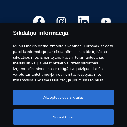
A
A
A
A
t
t
t
t
v
v
v
v
e
e
e
e
Sīkdatņu informācija
r
r
r
r
a
a
a
a
s
s
s
s
j
j
j
j
Mūsu tīmekļa vietne izmanto sīkdatnes. Turpmāk sniegta
a
a
a
a
Pieejamās pozīcijas
papildu informācija par sīkdatnēm — kas tās ir, kādas
u
u
u
u
n
n
n
n
sīkdatnes mēs izmantojam, kāds ir to izmantošanas
Darba vietu atrašanās vietas
ā
ā
ā
ā
mērķis un kā jūs varat bloķēt vai dzēst sīkdatnes.
c
c
c
c
Sazinieties ar mums
i
i
i
i
Izņemot sīkdatnes, kas ir obligāti vajadzīgas, lai jūs
l
l
l
l
Par Scania
varētu izmantot tīmekļa vietni un tās iespējas, mēs
n
n
n
n
ē
ē
ē
ē
izmantosim sīkdatnes tikai tad, ja jūs mums to būsit
.
.
.
.
atļāvis.
Sīkdatņu iestatījumi
Juridisks paziņojums
Akceptēt visus sīkfailus
Paziņojums par privātumu
Sīkdatnes
Trauksmes celšana
Noraidīt visu