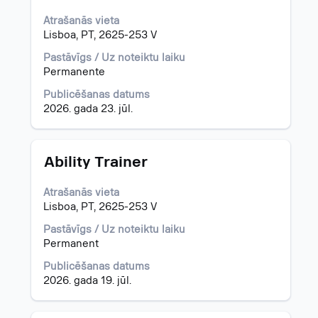
nospiežot
atstarpes
Atrašanās vieta
taustiņu,
Lisboa, PT, 2625-253 V
lai
skatītu
Pastāvīgs / Uz noteiktu laiku
visu
Permanente
informāciju
Publicēšanas datums
par
2026. gada 23. jūl.
darba
piedāvājumu.
Amats
Atlasiet,
Ability Trainer
nospiežot
atstarpes
Atrašanās vieta
taustiņu,
Lisboa, PT, 2625-253 V
lai
skatītu
Pastāvīgs / Uz noteiktu laiku
visu
Permanent
informāciju
Publicēšanas datums
par
2026. gada 19. jūl.
darba
piedāvājumu.