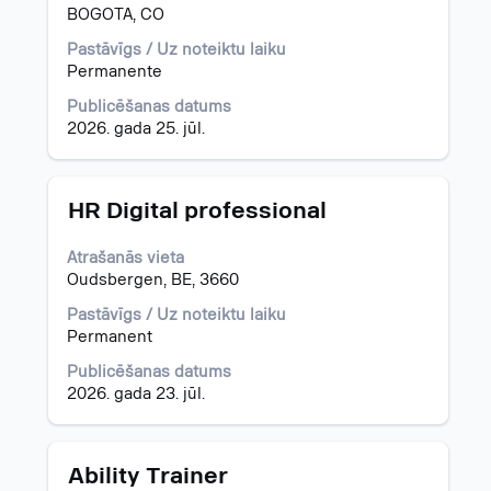
Lai
BOGOTA, CO
skatītu
skatītu
visu
Pastāvīgs / Uz noteiktu laiku
visu
informāciju
Permanente
detalizēto
par
informāciju
darba
Publicēšanas datums
par
piedāvājumu.
2026. gada 25. jūl.
darba
piedāvājumu.
Amats
Atlasiet,
HR Digital professional
nospiežot
atstarpes
Atrašanās vieta
taustiņu,
Oudsbergen, BE, 3660
lai
skatītu
Pastāvīgs / Uz noteiktu laiku
visu
Permanent
informāciju
Publicēšanas datums
par
2026. gada 23. jūl.
darba
piedāvājumu.
Amats
Atlasiet,
Ability Trainer