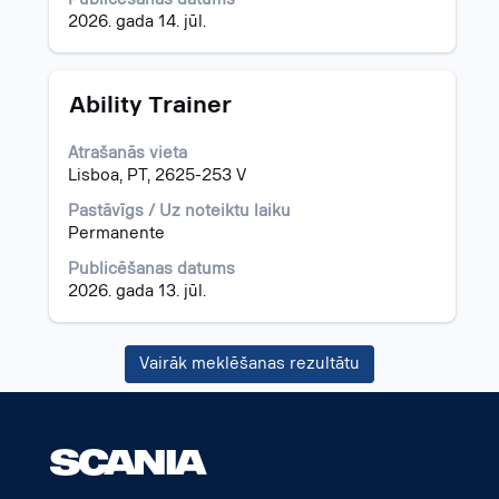
par
2026. gada 14. jūl.
darba
piedāvājumu.
Amats
Atlasiet,
Ability Trainer
nospiežot
atstarpes
Atrašanās vieta
taustiņu,
Lisboa, PT, 2625-253 V
lai
skatītu
Pastāvīgs / Uz noteiktu laiku
visu
Permanente
informāciju
Publicēšanas datums
par
2026. gada 13. jūl.
darba
piedāvājumu.
Vairāk meklēšanas rezultātu