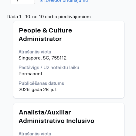
Izveidot brīdinājumu
Meklēšanas
Rāda 1.–10. no 10 darba piedāvājumiem
rezultāti
Amats
Atlasiet,
par
People & Culture
nospiežot
"".
Administrator
atstarpes
Rāda
taustiņu,
1.–
Atrašanās vieta
lai
10.
Singapore, SG, 758112
skatītu
no
visu
10
Pastāvīgs / Uz noteiktu laiku
informāciju
darba
Permanent
par
piedāvājumiem
darba
Izmantojiet
Publicēšanas datums
piedāvājumu.
taustiņu
2026. gada 28. jūl.
Tab,
lai
naviģētu
Amats
Atlasiet,
Analista/Auxiliar
darba
nospiežot
Administrativo Inclusivo
piedāvājumu
atstarpes
sarakstā.
taustiņu,
Atlasiet.
Atrašanās vieta
lai