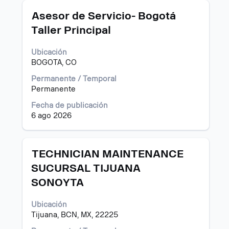
puesto.
Título
Utilice
Asesor de Servicio- Bogotá
la
Taller Principal
barra
espaciadora
Ubicación
para
BOGOTA, CO
ver
el
Permanente / Temporal
contenido
Permanente
completo
de
Fecha de publicación
la
6 ago 2026
información
del
puesto.
Título
Utilice
TECHNICIAN MAINTENANCE
la
SUCURSAL TIJUANA
barra
SONOYTA
espaciadora
para
ver
Ubicación
el
Tijuana, BCN, MX, 22225
contenido