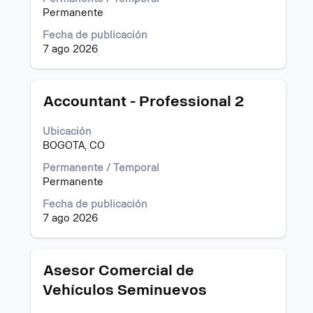
puestos.
el
Permanente
Seleccione
contenido
para
Fecha de publicación
completo
ver
7 ago 2026
de
todos
la
los
información
detalles
del
Título
Utilice
Accountant - Professional 2
del
puesto.
la
puesto.
barra
Ubicación
espaciadora
BOGOTA, CO
para
ver
Permanente / Temporal
el
Permanente
contenido
Fecha de publicación
completo
7 ago 2026
de
la
información
del
Título
Utilice
Asesor Comercial de
puesto.
la
Vehículos Seminuevos
barra
espaciadora