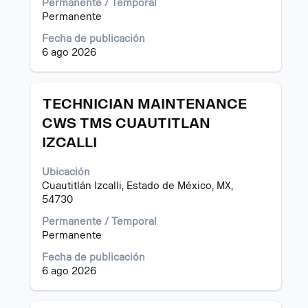
Permanente / Temporal
completo
Permanente
de
la
Fecha de publicación
información
6 ago 2026
del
puesto.
Título
Utilice
TECHNICIAN MAINTENANCE
la
CWS TMS CUAUTITLAN
barra
IZCALLI
espaciadora
para
ver
Ubicación
el
Cuautitlán Izcalli, Estado de México, MX,
contenido
54730
completo
Permanente / Temporal
de
Permanente
la
información
Fecha de publicación
del
6 ago 2026
puesto.