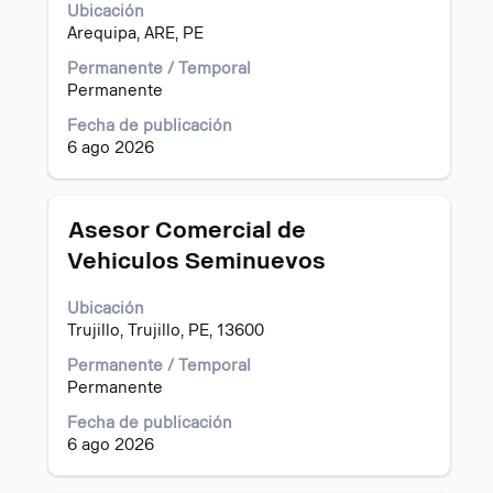
Ubicación
para
Arequipa, ARE, PE
ver
el
Permanente / Temporal
contenido
Permanente
completo
de
Fecha de publicación
la
6 ago 2026
información
del
puesto.
Título
Utilice
Asesor Comercial de
la
Vehiculos Seminuevos
barra
espaciadora
Ubicación
para
Trujillo, Trujillo, PE, 13600
ver
el
Permanente / Temporal
contenido
Permanente
completo
de
Fecha de publicación
la
6 ago 2026
información
del