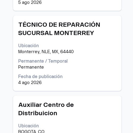
5 ago 2026
del
puesto.
Título
Utilice
TÉCNICO DE REPARACIÓN
la
SUCURSAL MONTERREY
barra
espaciadora
Ubicación
para
Monterrey, NLE, MX, 64440
ver
el
Permanente / Temporal
contenido
Permanente
completo
de
Fecha de publicación
la
4 ago 2026
información
del
puesto.
Título
Utilice
Auxiliar Centro de
la
Distribuicion
barra
espaciadora
Ubicación
para
BOGOTA, CO
ver