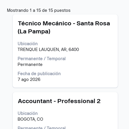
Resultados
Mostrando 1 a 15 de 15 puestos
de
Título
Utilice
búsqueda
Técnico Mecánico - Santa Rosa
la
de
(La Pampa)
barra
"".
espaciadora
Mostrando
Ubicación
para
1
TRENQUE LAUQUEN, AR, 6400
ver
a
el
15
Permanente / Temporal
contenido
de
Permanente
completo
15
de
puestos
Fecha de publicación
la
Utilice
7 ago 2026
información
el
del
tabulador
puesto.
para
Título
Utilice
Accountant - Professional 2
navegar
la
por
barra
Ubicación
la
espaciadora
BOGOTA, CO
lista
para
de
ver
Permanente / Temporal