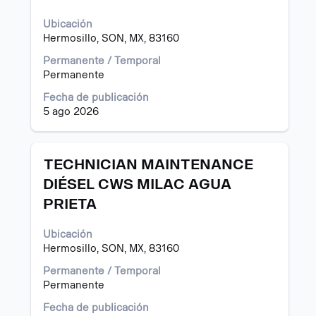
para
ver
Ubicación
el
Hermosillo, SON, MX, 83160
contenido
Permanente / Temporal
completo
Permanente
de
la
Fecha de publicación
información
5 ago 2026
del
puesto.
Título
Utilice
TECHNICIAN MAINTENANCE
la
DIÉSEL CWS MILAC AGUA
barra
PRIETA
espaciadora
para
ver
Ubicación
el
Hermosillo, SON, MX, 83160
contenido
Permanente / Temporal
completo
Permanente
de
la
Fecha de publicación
información