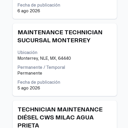
de
Fecha de publicación
la
6 ago 2026
información
del
puesto.
Título
Utilice
MAINTENANCE TECHNICIAN
la
SUCURSAL MONTERREY
barra
espaciadora
Ubicación
para
Monterrey, NLE, MX, 64440
ver
el
Permanente / Temporal
contenido
Permanente
completo
de
Fecha de publicación
la
5 ago 2026
información
del
puesto.
Título
Utilice
TECHNICIAN MAINTENANCE
la
DIÉSEL CWS MILAC AGUA
barra
PRIETA
espaciadora