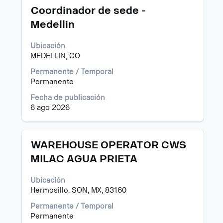
Título
Utilice
Coordinador de sede -
la
Medellin
barra
espaciadora
Ubicación
para
MEDELLIN, CO
ver
el
Permanente / Temporal
contenido
Permanente
completo
de
Fecha de publicación
la
6 ago 2026
información
del
puesto.
Título
Utilice
WAREHOUSE OPERATOR CWS
la
MILAC AGUA PRIETA
barra
espaciadora
Ubicación
para
Hermosillo, SON, MX, 83160
ver
el
Permanente / Temporal
contenido
Permanente
completo