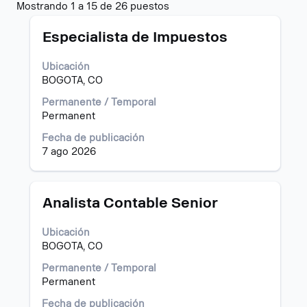
Resultados
Mostrando 1 a 15 de 26 puestos
de
Título
Utilice
búsqueda
Especialista de Impuestos
la
de
barra
"".
Ubicación
espaciadora
Mostrando
BOGOTA, CO
para
1
ver
a
Permanente / Temporal
el
15
Permanent
contenido
de
Fecha de publicación
completo
26
7 ago 2026
de
puestos
la
Utilice
información
el
del
tabulador
Título
Utilice
Analista Contable Senior
puesto.
para
la
navegar
barra
Ubicación
por
espaciadora
BOGOTA, CO
la
para
lista
ver
Permanente / Temporal
de
el
Permanent
puestos.
contenido
Fecha de publicación