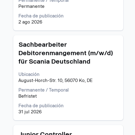
Permanente / Temporal
contenido
Permanente
completo
de
Fecha de publicación
la
2 ago 2026
información
del
puesto.
Título
Utilice
Sachbearbeiter
la
Debitorenmangement (m/w/d)
barra
für Scania Deutschland
espaciadora
para
ver
Ubicación
el
August-Horch-Str. 10, 56070 Ko, DE
contenido
Permanente / Temporal
completo
Befristet
de
la
Fecha de publicación
información
31 jul 2026
del
puesto.
Título
Utilice
Junior Controller