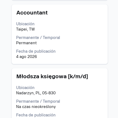
la
información
del
Título
Utilice
Accountant
puesto.
la
barra
Ubicación
espaciadora
Taipei, TW
para
ver
Permanente / Temporal
el
Permanent
contenido
Fecha de publicación
completo
4 ago 2026
de
la
información
del
Título
Utilice
Młodsza księgowa [k/m/d]
puesto.
la
barra
Ubicación
espaciadora
Nadarzyn, PL, 05-830
para
ver
Permanente / Temporal
el
Na czas nieokreślony
contenido
Fecha de publicación
completo