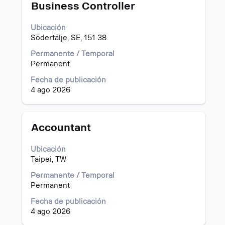
Título
Utilice
Business Controller
la
barra
Ubicación
espaciadora
Södertälje, SE, 151 38
para
ver
Permanente / Temporal
el
Permanent
contenido
Fecha de publicación
completo
4 ago 2026
de
la
información
del
Título
Utilice
Accountant
puesto.
la
barra
Ubicación
espaciadora
Taipei, TW
para
ver
Permanente / Temporal
el
Permanent
contenido
Fecha de publicación
completo
4 ago 2026
de