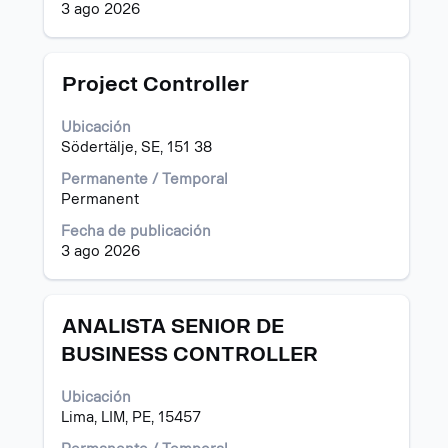
3 ago 2026
de
la
información
del
Título
Utilice
Project Controller
puesto.
la
barra
Ubicación
espaciadora
Södertälje, SE, 151 38
para
ver
Permanente / Temporal
el
Permanent
contenido
Fecha de publicación
completo
3 ago 2026
de
la
información
del
Título
Utilice
ANALISTA SENIOR DE
puesto.
la
BUSINESS CONTROLLER
barra
espaciadora
Ubicación
para
Lima, LIM, PE, 15457
ver
el