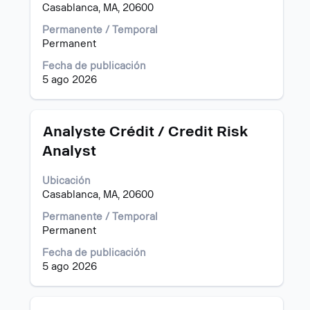
Casablanca, MA, 20600
ver
el
Permanente / Temporal
contenido
Permanent
completo
de
Fecha de publicación
la
5 ago 2026
información
del
puesto.
Título
Utilice
Analyste Crédit / Credit Risk
la
Analyst
barra
espaciadora
Ubicación
para
Casablanca, MA, 20600
ver
el
Permanente / Temporal
contenido
Permanent
completo
de
Fecha de publicación
la
5 ago 2026
información
del
puesto.