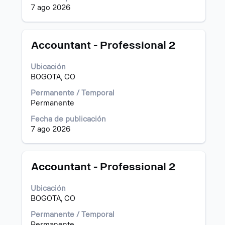
Seleccione
completo
7 ago 2026
para
de
ver
la
todos
información
los
del
Título
Utilice
Accountant - Professional 2
detalles
puesto.
la
del
barra
Ubicación
puesto.
espaciadora
BOGOTA, CO
para
ver
Permanente / Temporal
el
Permanente
contenido
Fecha de publicación
completo
7 ago 2026
de
la
información
del
Título
Utilice
Accountant - Professional 2
puesto.
la
barra
Ubicación
espaciadora
BOGOTA, CO
para
ver
Permanente / Temporal
el
Permanente