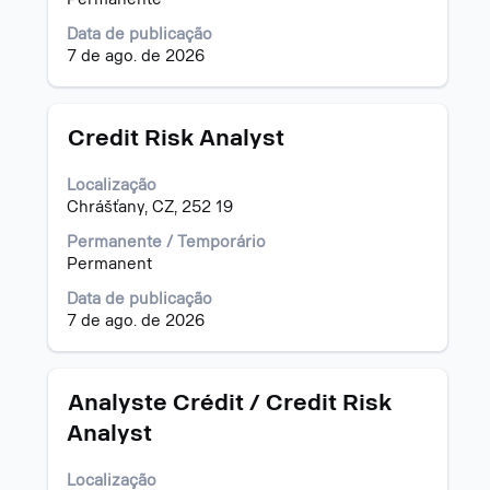
espaço
Data de publicação
pressionada
7 de ago. de 2026
para
visualizar
todas
as
Título
Selecione
Credit Risk Analyst
informações
a
dela.
vaga
Localização
com
Chrášťany, CZ, 252 19
a
barra
Permanente / Temporário
de
Permanent
espaço
Data de publicação
pressionada
7 de ago. de 2026
para
visualizar
todas
as
Título
Selecione
Analyste Crédit / Credit Risk
informações
a
Analyst
dela.
vaga
com
Localização
a