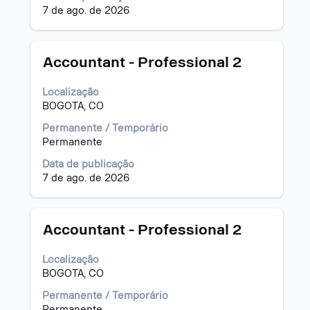
para
pressionada
7 de ago. de 2026
exibir
para
os
visualizar
detalhes
todas
completos
as
Título
Selecione
Accountant - Professional 2
da
informações
a
vaga.
dela.
vaga
Localização
com
BOGOTA, CO
a
barra
Permanente / Temporário
de
Permanente
espaço
Data de publicação
pressionada
7 de ago. de 2026
para
visualizar
todas
as
Título
Selecione
Accountant - Professional 2
informações
a
dela.
vaga
Localização
com
BOGOTA, CO
a
barra
Permanente / Temporário
de
Permanente