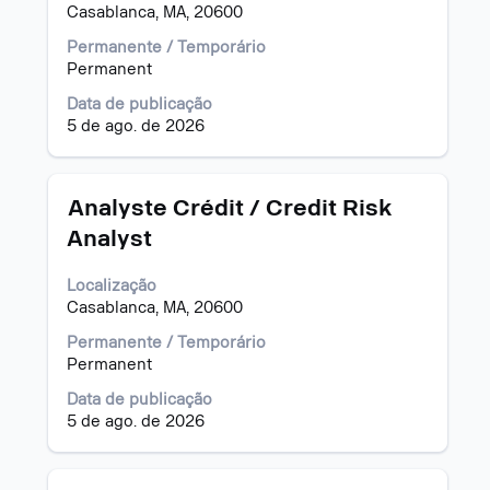
Casablanca, MA, 20600
barra
de
Permanente / Temporário
espaço
Permanent
pressionada
para
Data de publicação
visualizar
5 de ago. de 2026
todas
as
informações
Título
Selecione
Analyste Crédit / Credit Risk
dela.
a
Analyst
vaga
com
Localização
a
Casablanca, MA, 20600
barra
de
Permanente / Temporário
espaço
Permanent
pressionada
para
Data de publicação
visualizar
5 de ago. de 2026
todas
as
informações