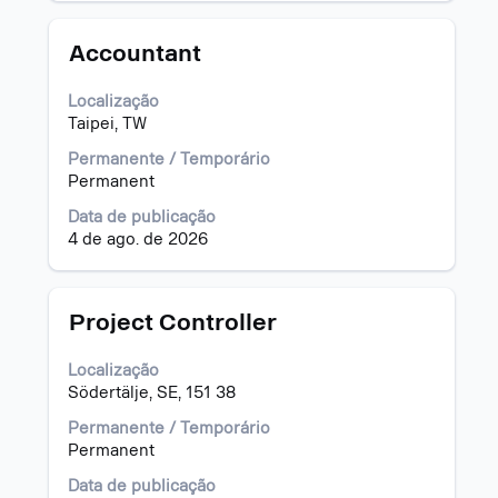
visualizar
todas
as
Título
Selecione
Accountant
informações
a
dela.
vaga
Localização
com
Taipei, TW
a
barra
Permanente / Temporário
de
Permanent
espaço
Data de publicação
pressionada
4 de ago. de 2026
para
visualizar
todas
as
Título
Selecione
Project Controller
informações
a
dela.
vaga
Localização
com
Södertälje, SE, 151 38
a
barra
Permanente / Temporário
de
Permanent
espaço
Data de publicação
pressionada