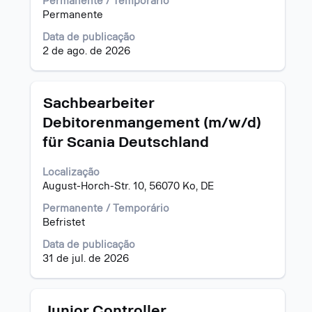
Permanente / Temporário
espaço
Permanente
pressionada
para
Data de publicação
visualizar
2 de ago. de 2026
todas
as
informações
Título
Selecione
Sachbearbeiter
dela.
a
Debitorenmangement (m/w/d)
vaga
für Scania Deutschland
com
a
barra
Localização
de
August-Horch-Str. 10, 56070 Ko, DE
espaço
Permanente / Temporário
pressionada
Befristet
para
visualizar
Data de publicação
todas
31 de jul. de 2026
as
informações
dela.
Título
Selecione
Junior Controller