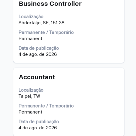
Título
Selecione
Business Controller
dela.
a
vaga
Localização
com
Södertälje, SE, 151 38
a
barra
Permanente / Temporário
de
Permanent
espaço
Data de publicação
pressionada
4 de ago. de 2026
para
visualizar
todas
as
Título
Selecione
Accountant
informações
a
dela.
vaga
Localização
com
Taipei, TW
a
barra
Permanente / Temporário
de
Permanent
espaço
Data de publicação
pressionada
4 de ago. de 2026
para