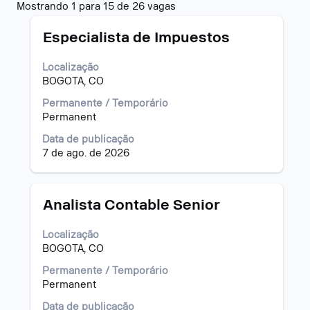
Buscar
Mostrando 1 para 15 de 26 vagas
resultados
Título
Selecione
para
Especialista de Impuestos
a
"".
vaga
Mostrando
Localização
com
1
BOGOTA, CO
a
para
barra
15
Permanente / Temporário
de
de
Permanent
espaço
26
Data de publicação
pressionada
vagas
7 de ago. de 2026
para
Use
visualizar
a
todas
tecla
as
Tab
Título
Selecione
Analista Contable Senior
informações
para
a
dela.
navegar
vaga
Localização
na
com
BOGOTA, CO
lista
a
de
barra
Permanente / Temporário
vagas.
de
Permanent
Selecione
espaço
Data de publicação