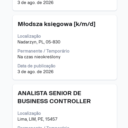
3 de ago. de 2026
para
visualizar
todas
as
Título
Selecione
Młodsza księgowa [k/m/d]
informações
a
dela.
vaga
Localização
com
Nadarzyn, PL, 05-830
a
barra
Permanente / Temporário
de
Na czas nieokreślony
espaço
Data de publicação
pressionada
3 de ago. de 2026
para
visualizar
todas
as
Título
Selecione
ANALISTA SENIOR DE
informações
a
BUSINESS CONTROLLER
dela.
vaga
com
Localização
a
Lima, LIM, PE, 15457
barra
de