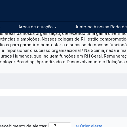
a
Áreas de atuação
Junte-se à nossa Rede de
as áreas da nossa organização, oferecendo uma gama diversifi
etências e ambições. Nossos colegas de RH estão comprometid
icas para garantir o bem-estar e o sucesso de nossos funcioná
s e impulsionar o sucesso organizacional? Na Scania, nada é ma
cursos Humanos, que incluem funções em RH Geral, Remuneraçã
Employer Branding, Aprendizado e Desenvolvimento e Relações 
 recebimento de alertas:
Criar alerta