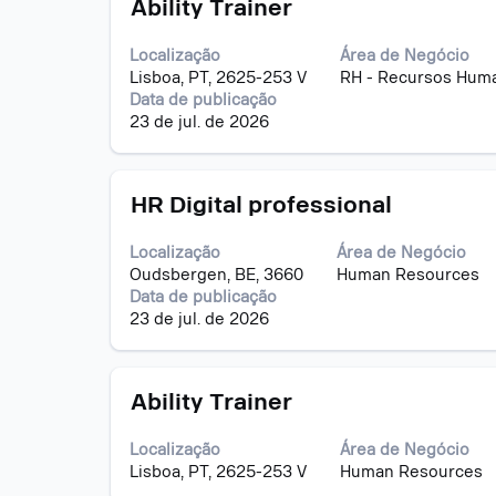
Título
Selecione
para
Ability Trainer
vagas.
a
visualizar
Selecione
vaga
todas
para
Localização
Área de Negócio
com
as
exibir
Lisboa, PT, 2625-253 V
RH - Recursos Hum
a
informações
os
Data de publicação
barra
dela.
detalhes
23 de jul. de 2026
de
completos
espaço
da
pressionada
vaga.
Título
Selecione
para
HR Digital professional
a
visualizar
vaga
todas
Localização
Área de Negócio
com
as
Oudsbergen, BE, 3660
Human Resources
a
informações
Data de publicação
barra
dela.
23 de jul. de 2026
de
espaço
pressionada
Título
Selecione
para
Ability Trainer
a
visualizar
vaga
todas
Localização
Área de Negócio
com
as
Lisboa, PT, 2625-253 V
Human Resources
a
informações