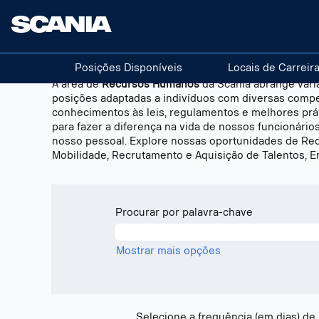
Human
Recursos Humanos
Resources
pt_BR
Posições Disponíveis
Locais de Carreir
A área de
Recursos Humanos
da Scania abrange vári
posições adaptadas a indivíduos com diversas comp
conhecimentos às leis, regulamentos e melhores prát
para fazer a diferença na vida de nossos funcionário
nosso pessoal. Explore nossas oportunidades de Re
Mobilidade, Recrutamento e Aquisição de Talentos, 
Procurar por palavra-chave
Mostrar mais opções
Selecione a frequência (em dias) de