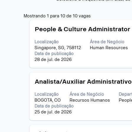
Buscar
Mostrando 1 para 10 de 10 vagas
resultados
Título
Selecione
para
People & Culture Administrator
a
"".
vaga
Mostrando
Localização
Área de Negócio
com
1
Singapore, SG, 758112
Human Resources
a
para
Data de publicação
barra
10
28 de jul. de 2026
de
de
espaço
10
pressionada
vagas
Título
Selecione
para
Analista/Auxiliar Administrativo
Use
a
visualizar
a
vaga
todas
tecla
Localização
Área de Negócio
Depar
com
as
Tab
BOGOTA, CO
Recursos Humanos
People
a
informações
para
Data de publicação
barra
dela.
navegar
25 de jul. de 2026
de
na
espaço
lista
pressionada
de