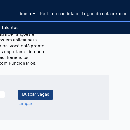
Idioma
Perfil do candidato
Logon do colaborador
 Talentos
cada de funções e
os em aplicar seus
rios. Você está pronto
is importante do que o
o, Benefícios,
com Funcionários.
Limpar