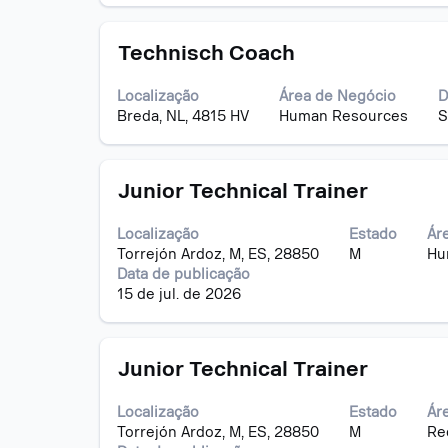
barra
dela.
de
Título
Selecione
espaço
Technisch Coach
a
pressionada
vaga
para
Localização
Área de Negócio
D
com
visualizar
Breda, NL, 4815 HV
Human Resources
S
a
todas
barra
as
de
informações
Título
Selecione
espaço
Junior Technical Trainer
dela.
a
pressionada
vaga
para
Localização
Estado
Ár
com
visualizar
Torrejón Ardoz, M, ES, 28850
M
Hu
a
todas
Data de publicação
barra
as
15 de jul. de 2026
de
informações
espaço
dela.
pressionada
Título
Selecione
para
Junior Technical Trainer
a
visualizar
vaga
todas
Localização
Estado
Ár
com
as
Torrejón Ardoz, M, ES, 28850
M
Re
a
informações