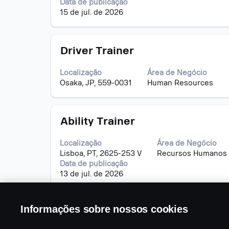
Data de publicação
barra
dela.
15 de jul. de 2026
de
espaço
pressionada
Título
Selecione
para
Driver Trainer
a
visualizar
vaga
todas
Localização
Área de Negócio
com
as
Osaka, JP, 559-0031
Human Resources
a
informações
barra
dela.
de
Título
Selecione
espaço
Ability Trainer
a
pressionada
vaga
para
Localização
Área de Negócio
com
visualizar
Lisboa, PT, 2625-253 V
Recursos Humanos
a
todas
Data de publicação
barra
as
13 de jul. de 2026
de
informações
espaço
dela.
pressionada
Informações sobre nossos cookies
para
visualizar