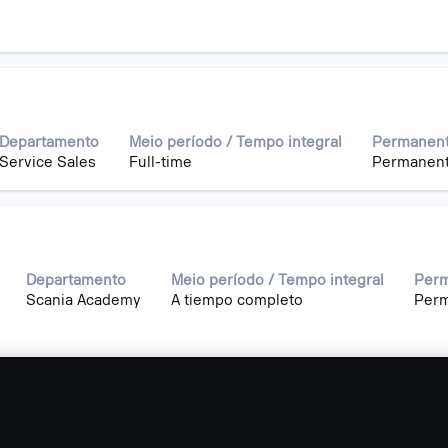
Departamento
Meio período / Tempo integral
Permanent
Service Sales
Full-time
Permanen
Departamento
Meio período / Tempo integral
Perm
Scania Academy
A tiempo completo
Per
Mais resultados da pesquisa