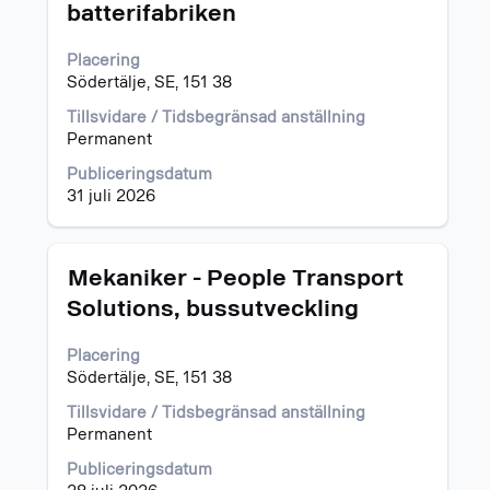
batterifabriken
blankstegstangenten
för
Placering
att
Södertälje, SE, 151 38
visa
allt
Tillsvidare / Tidsbegränsad anställning
innehåll
Permanent
i
jobbeskrivningen.
Publiceringsdatum
31 juli 2026
Titel
Klicka
Mekaniker - People Transport
på
Solutions, bussutveckling
blankstegstangenten
för
Placering
att
Södertälje, SE, 151 38
visa
allt
Tillsvidare / Tidsbegränsad anställning
innehåll
Permanent
i
jobbeskrivningen.
Publiceringsdatum