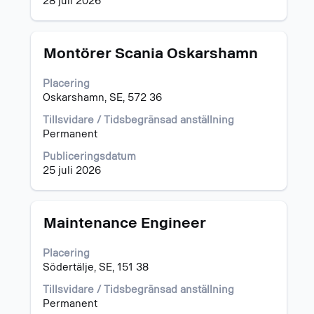
28 juli 2026
Titel
Klicka
Montörer Scania Oskarshamn
på
blankstegstangenten
Placering
för
Oskarshamn, SE, 572 36
att
visa
Tillsvidare / Tidsbegränsad anställning
allt
Permanent
innehåll
Publiceringsdatum
i
25 juli 2026
jobbeskrivningen.
Titel
Klicka
Maintenance Engineer
på
blankstegstangenten
Placering
för
Södertälje, SE, 151 38
att
visa
Tillsvidare / Tidsbegränsad anställning
allt
Permanent