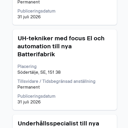
Permanent
i
jobbeskrivningen.
Publiceringsdatum
31 juli 2026
Titel
Klicka
UH-tekniker med focus El och
på
automation till nya
blankstegstangenten
Batterifabrik
för
att
visa
Placering
allt
Södertälje, SE, 151 38
innehåll
Tillsvidare / Tidsbegränsad anställning
i
Permanent
jobbeskrivningen.
Publiceringsdatum
31 juli 2026
Titel
Klicka
Underhållsspecialist till nya
på