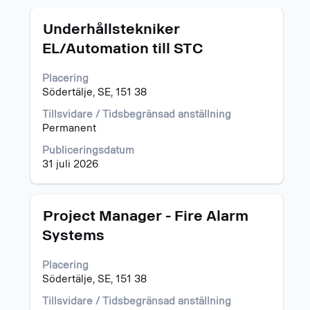
Titel
Klicka
Underhållstekniker
på
EL/Automation till STC
blankstegstangenten
för
Placering
att
Södertälje, SE, 151 38
visa
allt
Tillsvidare / Tidsbegränsad anställning
innehåll
Permanent
i
jobbeskrivningen.
Publiceringsdatum
31 juli 2026
Titel
Klicka
Project Manager - Fire Alarm
på
Systems
blankstegstangenten
för
Placering
att
Södertälje, SE, 151 38
visa
allt
Tillsvidare / Tidsbegränsad anställning
innehåll