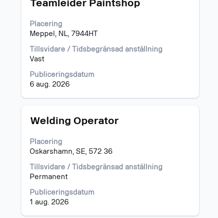
Titel
Klicka
Teamleider Paintshop
på
blankstegstangenten
Placering
för
Meppel, NL, 7944HT
att
visa
Tillsvidare / Tidsbegränsad anställning
allt
Vast
innehåll
Publiceringsdatum
i
6 aug. 2026
jobbeskrivningen.
Titel
Klicka
Welding Operator
på
blankstegstangenten
Placering
för
Oskarshamn, SE, 572 36
att
visa
Tillsvidare / Tidsbegränsad anställning
allt
Permanent
innehåll
Publiceringsdatum
i
1 aug. 2026
jobbeskrivningen.