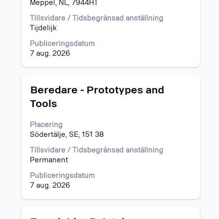
Meppel, NL, 7944HT
visa
av
allt
20
Tillsvidare / Tidsbegränsad anställning
innehåll
jobb
Tijdelijk
i
Använd
jobbeskrivningen.
tabulatortangenten
Publiceringsdatum
för
7 aug. 2026
att
gå
igenom
Titel
Klicka
Beredare - Prototypes and
jobblistan.
på
Tools
Välj
blankstegstangenten
för
för
att
Placering
att
visa
Södertälje, SE, 151 38
visa
fullständiga
allt
Tillsvidare / Tidsbegränsad anställning
jobbdetaljer.
innehåll
Permanent
i
jobbeskrivningen.
Publiceringsdatum
7 aug. 2026