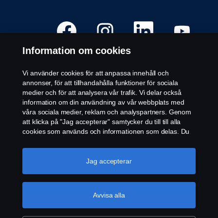
Ö
Ö
Ö
Ö
p
p
p
p
p
p
p
p
n
n
n
n
Information om cookies
a
a
a
a
s
s
s
s
i
i
i
i
e
e
e
e
Vi använder cookies för att anpassa innehåll och
n
n
n
n
Öppna vakanser
annonser, för att tillhandahålla funktioner för sociala
n
n
n
n
y
y
y
y
medier och för att analysera vår trafik. Vi delar också
Karriärplatser
f
f
f
f
information om din användning av vår webbplats med
l
l
l
l
Kontakta oss
i
i
i
i
våra sociala medier, reklam och analyspartners. Genom
k
k
k
k
Om Scania
att klicka på "Jag accepterar" samtycker du till till alla
.
.
.
.
cookies som används och informationen som delas. Du
kan också hantera dina cookies genom att klicka på
Juridisk Information
"Cookie-inställningar" och välja de kategorier du vill
acceptera. För en mer detaljerad förklaring av hur vi
Jag accepterar
Integritetspolicy
använder cookies, besök vår sida om cookies, som du
Cookies
kan hitta genom att klicka på länken under den här
Visselblåsning
texten.
Mer information om ditt dataskydd
Avvisa alla