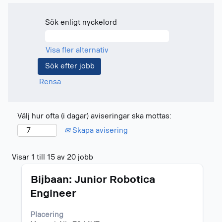
Sök enligt nyckelord
Visa fler alternativ
Rensa
Välj hur ofta (i dagar) aviseringar ska mottas:
Skapa avisering
Sökresultat
Visar 1 till 15 av 20 jobb
för
Titel
Klicka
"".
Bijbaan: Junior Robotica
på
Visar
Engineer
blankstegstangenten
1
för
till
Placering
att
15