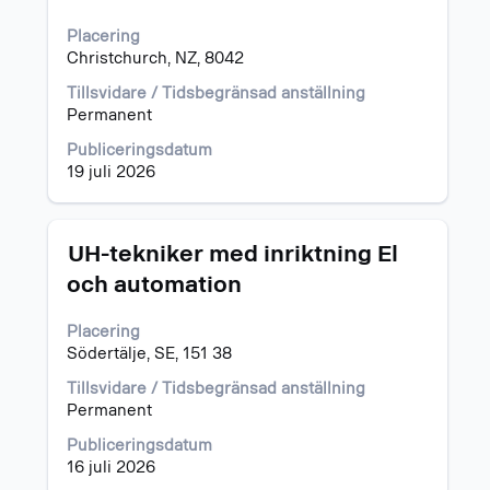
för
Placering
att
Christchurch, NZ, 8042
visa
allt
Tillsvidare / Tidsbegränsad anställning
innehåll
Permanent
i
jobbeskrivningen.
Publiceringsdatum
19 juli 2026
Titel
Klicka
UH-tekniker med inriktning El
på
och automation
blankstegstangenten
för
Placering
att
Södertälje, SE, 151 38
visa
allt
Tillsvidare / Tidsbegränsad anställning
innehåll
Permanent
i
jobbeskrivningen.
Publiceringsdatum
16 juli 2026