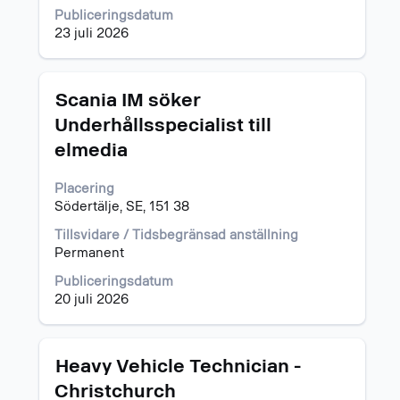
innehåll
Publiceringsdatum
i
23 juli 2026
jobbeskrivningen.
Titel
Klicka
Scania IM söker
på
Underhållsspecialist till
blankstegstangenten
elmedia
för
att
visa
Placering
allt
Södertälje, SE, 151 38
innehåll
Tillsvidare / Tidsbegränsad anställning
i
Permanent
jobbeskrivningen.
Publiceringsdatum
20 juli 2026
Titel
Klicka
Heavy Vehicle Technician -
på
Christchurch
blankstegstangenten