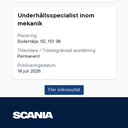
Titel
Klicka
Underhållsspecialist inom
på
mekanik
blankstegstangenten
för
Placering
att
Södertälje, SE, 151 38
visa
allt
Tillsvidare / Tidsbegränsad anställning
innehåll
Permanent
i
jobbeskrivningen.
Publiceringsdatum
16 juli 2026
Fler sökresultat