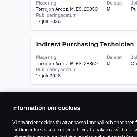
blankstegstangenten
jobbdetaljer.
Placering
Delstat
Jo
för
Torrejón Ardoz, M, ES, 28850
M
Pu
att
Publiceringsdatum
visa
17 juli 2026
allt
innehåll
i
Titel
Klicka
jobbeskrivningen.
Indirect Purchasing Technician
på
blankstegstangenten
Placering
Delstat
Jo
för
Torrejón Ardoz, M, ES, 28850
M
Co
att
Publiceringsdatum
visa
17 juli 2026
allt
innehåll
i
jobbeskrivningen.
Information om cookies
Vi använder cookies för att anpassa innehåll och annonser, fö
funktioner för sociala medier och för att analysera vår trafik. 