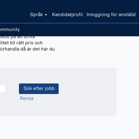
Språk
Kandidatprofil
Inloggning för anställd
Community
okus på att driva
et till rätt pris och
förhandla då är det här du
Rensa