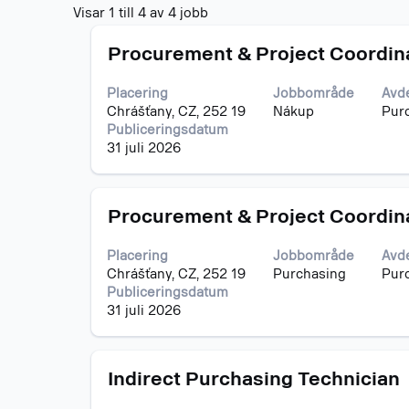
Sökresultat
Visar 1 till 4 av 4 jobb
för
Titel
Klicka
"".
Procurement & Project Coordin
på
Visar
blankstegstangenten
1
Placering
Jobbområde
Avd
för
till
Chrášťany, CZ, 252 19
Nákup
Pur
att
4
Publiceringsdatum
visa
av
31 juli 2026
allt
4
innehåll
jobb
i
Använd
Titel
Klicka
jobbeskrivningen.
Procurement & Project Coordin
tabulatortangenten
på
för
blankstegstangenten
att
Placering
Jobbområde
Avd
för
gå
Chrášťany, CZ, 252 19
Purchasing
Pur
att
igenom
Publiceringsdatum
visa
jobblistan.
31 juli 2026
allt
Välj
innehåll
för
i
att
Titel
Klicka
jobbeskrivningen.
Indirect Purchasing Technician
visa
på
fullständiga