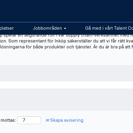
platser
Jobbområden
Gå med i vårt Talent 
köp spelar en avgörande roll i vår supply chain-verksamhet med f
. Som representant för Inköp säkerställer du att vi får rätt kvalit
ösningarna för både produkter och tjänster. Är du är bra på att 
a mottas:
Skapa avisering