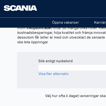
Purchasing
Inköp
sv_SE
Öppna vakanser
Karriär
Inom
Inköpsområdet
hittar du många olika roller. In
kostnadsbesparingar, höja kvalitet och främja innovation
dessutom får (eller är med och utvecklar) de senaste l
ska leta öppningar.
Sök enligt nyckelord
Visa fler alternativ
Välj hur ofta (i dagar) aviseringar sk