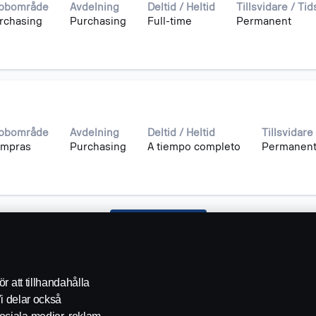
bbområde
Avdelning
Deltid / Heltid
Tillsvidare / Ti
rchasing
Purchasing
Full-time
Permanent
bbområde
Avdelning
Deltid / Heltid
Tillsvidare
mpras
Purchasing
A tiempo completo
Permanen
Fler sökresultat
r att tillhandahålla
Vi delar också