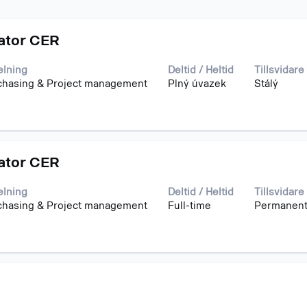
ator CER
elning
Deltid / Heltid
Tillsvidare
chasing & Project management
Plný úvazek
Stálý
ator CER
elning
Deltid / Heltid
Tillsvidare
chasing & Project management
Full-time
Permanen