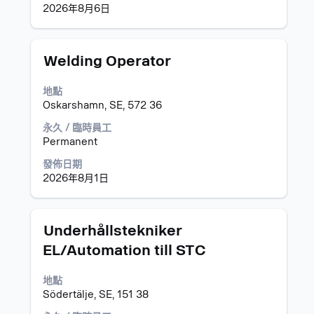
2026年8月6日
作
第
資
15
訊
筆
的
(總
標
選
Welding Operator
完
共
題
取
整
20
空
地點
內
筆
格
Oskarshamn, SE, 572 36
容。
工
列
作)
以
永久 / 臨時員工
使
檢
Permanent
用
視
發佈日期
Tab
工
2026年8月1日
鍵
作
瀏
資
覽
訊
工
的
標
選
Underhållstekniker
作
完
題
取
EL/Automation till STC
清
整
空
單，
內
格
選
地點
容。
列
擇
Södertälje, SE, 151 38
以
以
檢