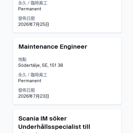
以
永久 / 臨時員工
檢
Permanent
視
發佈日期
工
2026年7月25日
作
資
訊
的
標
選
Maintenance Engineer
完
題
取
整
空
地點
內
格
Södertälje, SE, 151 38
容。
列
以
永久 / 臨時員工
檢
Permanent
視
發佈日期
工
2026年7月23日
作
資
訊
的
標
選
Scania IM söker
完
題
取
Underhållsspecialist till
整
空