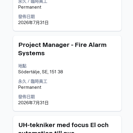
永久 / 臨時員工
檢
視
Permanent
視
工
工
作
發佈日期
作
資
2026年7月31日
的
訊
完
的
整
完
標
選
Project Manager - Fire Alarm
詳
整
題
取
細
內
Systems
空
資
容。
格
料。
地點
列
Södertälje, SE, 151 38
以
檢
永久 / 臨時員工
視
Permanent
工
作
發佈日期
資
2026年7月31日
訊
的
完
標
選
UH-tekniker med focus El och
整
題
取
內