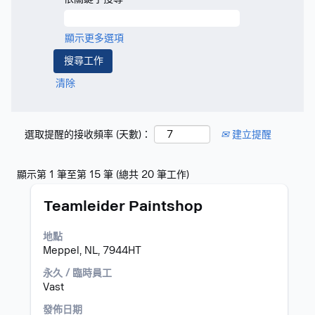
顯示更多選項
清除
選取提醒的接收頻率 (天數)：
建立提醒
搜
顯示第 1 筆至第 15 筆 (總共 20 筆工作)
尋
標
選
結
Teamleider Paintshop
題
取
果：
空
"".
地點
格
顯
Meppel, NL, 7944HT
列
示
以
第
永久 / 臨時員工
檢
1
Vast
視
筆
發佈日期
工
至