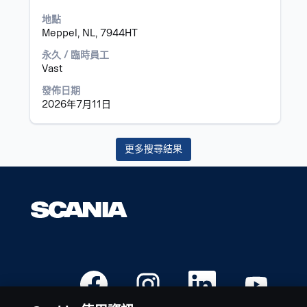
內
格
地點
容。
列
Meppel, NL, 7944HT
以
檢
永久 / 臨時員工
視
Vast
工
作
發佈日期
資
2026年7月11日
訊
的
完
更多搜尋結果
整
內
容。
在
在
在
在
新
新
新
新
的
的
的
的
索
索
索
索