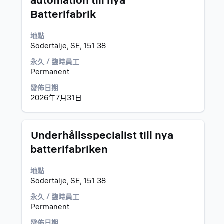
automation till nya
空
容。
Batterifabrik
格
列
以
地點
檢
Södertälje, SE, 151 38
視
永久 / 臨時員工
工
Permanent
作
資
發佈日期
訊
2026年7月31日
的
完
整
標
選
內
Underhållsspecialist till nya
題
取
容。
batterifabriken
空
格
地點
列
Södertälje, SE, 151 38
以
檢
永久 / 臨時員工
視
Permanent
工
作
發佈日期