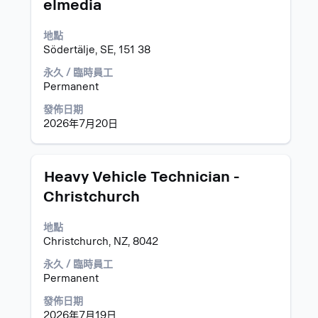
內
elmedia
格
容。
列
以
地點
檢
Södertälje, SE, 151 38
視
永久 / 臨時員工
工
Permanent
作
資
發佈日期
訊
2026年7月20日
的
完
整
標
選
內
Heavy Vehicle Technician -
題
取
容。
Christchurch
空
格
地點
列
Christchurch, NZ, 8042
以
檢
永久 / 臨時員工
視
Permanent
工
作
發佈日期
資
2026年7月19日