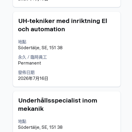
訊
的
完
標
選
UH-tekniker med inriktning El
整
題
取
內
och automation
空
容。
格
地點
列
Södertälje, SE, 151 38
以
檢
永久 / 臨時員工
視
Permanent
工
作
發佈日期
資
2026年7月16日
訊
的
完
標
選
Underhållsspecialist inom
整
題
取
內
mekanik
空
容。
格
地點
列
Södertälje, SE, 151 38
以