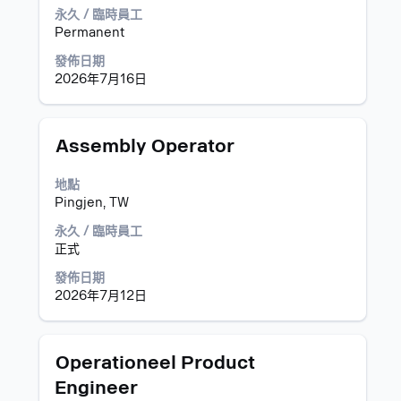
檢
永久 / 臨時員工
視
Permanent
工
作
發佈日期
資
2026年7月16日
訊
的
完
標
選
Assembly Operator
整
題
取
內
空
地點
容。
格
Pingjen, TW
列
以
永久 / 臨時員工
檢
正式
視
發佈日期
工
2026年7月12日
作
資
訊
的
標
選
Operationeel Product
完
題
取
Engineer
整
空