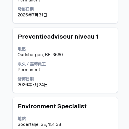
Permanent
視
筆
發佈日期
工
至
2026年7月31日
作
第
資
3
訊
筆
的
(總
標
選
Preventieadviseur niveau 1
完
共
題
取
整
3
空
地點
內
筆
格
Oudsbergen, BE, 3660
容。
工
列
作)
以
永久 / 臨時員工
使
檢
Permanent
用
視
發佈日期
Tab
工
2026年7月24日
鍵
作
瀏
資
覽
訊
工
的
標
選
Environment Specialist
作
完
題
取
清
整
空
地點
單，
內
格
Södertälje, SE, 151 38
選
容。
列