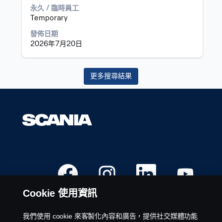
擇
以
永久 / 臨時員工
以
檢
Temporary
檢
視
發佈日期
視
工
2026年7月20日
工
作
作
資
的
訊
完
更多搜尋結果
的
整
完
詳
整
細
內
資
容。
料。
在
在
在
在
新
新
新
新
的
的
的
的
索
索
索
索
Cookie 使用資訊
引
引
引
引
標
標
標
標
籤
籤
籤
籤
中
中
中
中
我們使用 cookie 來客製化內容和廣告，提供社交媒體功能
開
開
開
開