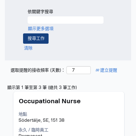
依關鍵字搜尋
顯示更多選項
清除
選取提醒的接收頻率 (天數)：
建立提醒
搜
顯示第 1 筆至第 3 筆 (總共 3 筆工作)
尋
標
選
結
Occupational Nurse
題
取
果：
空
"".
地點
格
顯
Södertälje, SE, 151 38
列
示
以
第
永久 / 臨時員工
檢
1