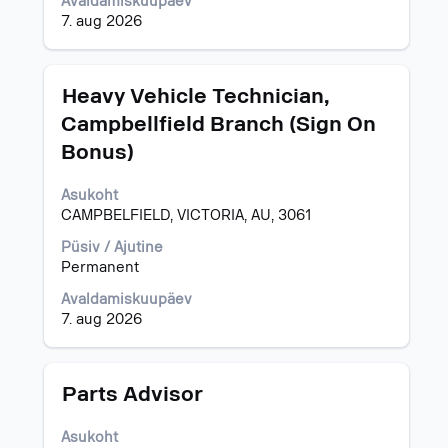
Avaldamiskuupäev
7. aug 2026
Ametinimetus
Töö
Heavy Vehicle Technician,
teabe
Campbellfield Branch (Sign On
täieliku
Bonus)
sisu
kuvamiseks
valige
Asukoht
tühikuklahviga.
CAMPBELFIELD, VICTORIA, AU, 3061
Püsiv / Ajutine
Permanent
Avaldamiskuupäev
7. aug 2026
Ametinimetus
Töö
Parts Advisor
teabe
täieliku
Asukoht