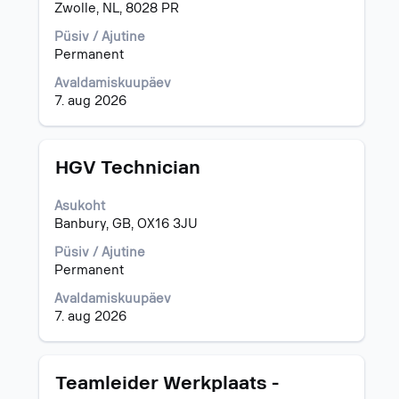
sisu
Zwolle, NL, 8028 PR
kuvamiseks
valige
Püsiv / Ajutine
tühikuklahviga.
Permanent
Avaldamiskuupäev
7. aug 2026
Ametinimetus
Töö
HGV Technician
teabe
täieliku
Asukoht
sisu
Banbury, GB, OX16 3JU
kuvamiseks
valige
Püsiv / Ajutine
tühikuklahviga.
Permanent
Avaldamiskuupäev
7. aug 2026
Ametinimetus
Töö
Teamleider Werkplaats -
teabe