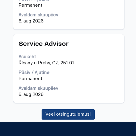
tühikuklahviga.
Permanent
Avaldamiskuupäev
6. aug 2026
Ametinimetus
Töö
Service Advisor
teabe
täieliku
Asukoht
sisu
Řícany u Prahy, CZ, 251 01
kuvamiseks
valige
Püsiv / Ajutine
tühikuklahviga.
Permanent
Avaldamiskuupäev
6. aug 2026
Veel otsingutulemusi