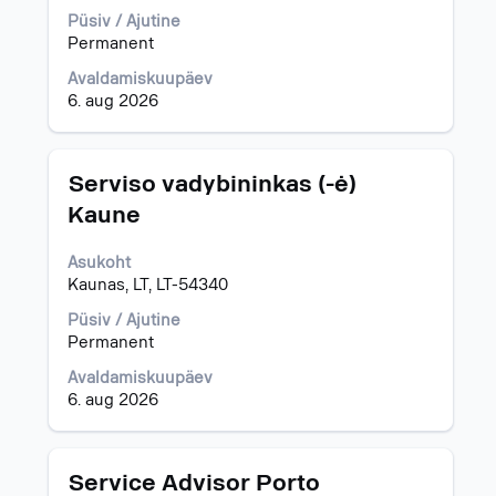
tühikuklahviga.
Püsiv / Ajutine
Permanent
Avaldamiskuupäev
6. aug 2026
Ametinimetus
Töö
Serviso vadybininkas (-ė)
teabe
Kaune
täieliku
sisu
Asukoht
kuvamiseks
Kaunas, LT, LT-54340
valige
tühikuklahviga.
Püsiv / Ajutine
Permanent
Avaldamiskuupäev
6. aug 2026
Ametinimetus
Töö
Service Advisor Porto