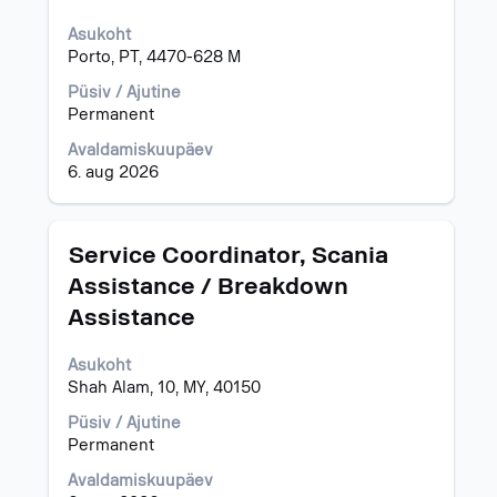
teabe
täieliku
Asukoht
sisu
Porto, PT, 4470-628 M
kuvamiseks
valige
Püsiv / Ajutine
tühikuklahviga.
Permanent
Avaldamiskuupäev
6. aug 2026
Ametinimetus
Töö
Service Coordinator, Scania
teabe
Assistance / Breakdown
täieliku
Assistance
sisu
kuvamiseks
valige
Asukoht
tühikuklahviga.
Shah Alam, 10, MY, 40150
Püsiv / Ajutine
Permanent
Avaldamiskuupäev