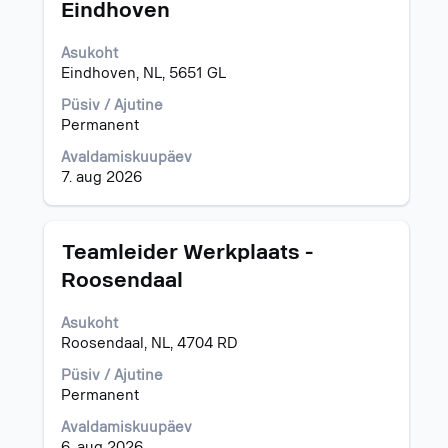
Eindhoven
täieliku
sisu
Asukoht
kuvamiseks
Eindhoven, NL, 5651 GL
valige
tühikuklahviga.
Püsiv / Ajutine
Permanent
Avaldamiskuupäev
7. aug 2026
Ametinimetus
Töö
Teamleider Werkplaats -
teabe
Roosendaal
täieliku
sisu
Asukoht
kuvamiseks
Roosendaal, NL, 4704 RD
valige
tühikuklahviga.
Püsiv / Ajutine
Permanent
Avaldamiskuupäev
6. aug 2026