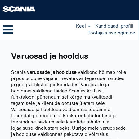
Keel
Kandidaadi profiil
Töötaja sisselogimine
Parts
and
Varuosad ja hooldus
Service
et_EE
Scania
varuosade ja hoolduse
valdkond hõlmab rolle
ja positsioone väga erinevates äritegevuse harudes
ja geograafilistes piirkondades. Varuosade ja
hoolduse valdkond täidab Scanias kriitilist
funktsiooni pühendumisel kõrgeima kvaliteedi
tagamisele ja klientide ootuste ületamisele.
Varuosade ja hoolduse valdkonnas töötamine
tähendab pühendumist konkurentsitu toetuse ja
teeninduse pakkumisele klientide rahulolu ja
lojaalsuse kindlustamiseks. Uurige meie varuoosade
ja hoolduse valdkonnas pakutavaid võimalusi