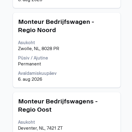
Ametinimetus
Töö
Monteur Bedrijfswagen -
teabe
Regio Noord
täieliku
sisu
Asukoht
kuvamiseks
Zwolle, NL, 8028 PR
valige
tühikuklahviga.
Püsiv / Ajutine
Permanent
Avaldamiskuupäev
6. aug 2026
Ametinimetus
Töö
Monteur Bedrijfswagens -
teabe
Regio Oost
täieliku
sisu
Asukoht
kuvamiseks
Deventer, NL, 7421 ZT
valige