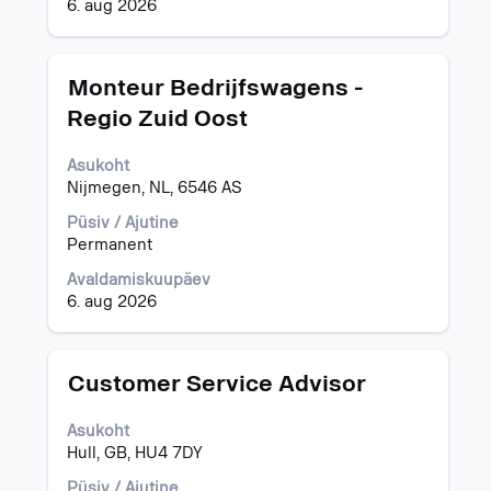
6. aug 2026
Ametinimetus
Töö
Monteur Bedrijfswagens -
teabe
Regio Zuid Oost
täieliku
sisu
Asukoht
kuvamiseks
Nijmegen, NL, 6546 AS
valige
tühikuklahviga.
Püsiv / Ajutine
Permanent
Avaldamiskuupäev
6. aug 2026
Ametinimetus
Töö
Customer Service Advisor
teabe
täieliku
Asukoht
sisu
Hull, GB, HU4 7DY
kuvamiseks
valige
Püsiv / Ajutine