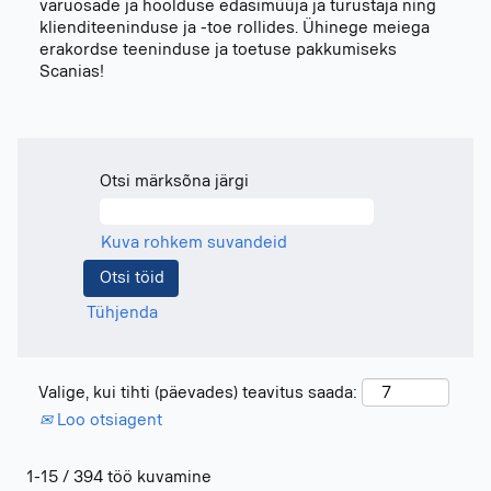
varuosade ja hoolduse edasimüüja ja turustaja ning
klienditeeninduse ja -toe rollides. Ühinege meiega
erakordse teeninduse ja toetuse pakkumiseks
Scanias!
Otsi märksõna järgi
Kuva rohkem suvandeid
Tühjenda
Valige, kui tihti (päevades) teavitus saada:
Loo otsiagent
Otsingutulemused
1-15 / 394 töö kuvamine