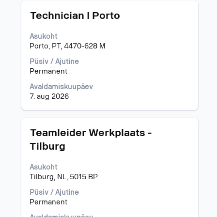
-
Ametinimetus
Töö
"".
Technician I Porto
teabe
1-
täieliku
15
Asukoht
sisu
/
Porto, PT, 4470-628 M
kuvamiseks
394
valige
töö
Püsiv / Ajutine
tühikuklahviga.
kuvamine
Permanent
Töödeloendis
Avaldamiskuupäev
navigeerimiseks
7. aug 2026
kasutage
tabeldusklahvi.
Valige
töö
Ametinimetus
Töö
Teamleider Werkplaats -
täisteabe
teabe
Tilburg
kuvamiseks.
täieliku
sisu
Asukoht
kuvamiseks
Tilburg, NL, 5015 BP
valige
tühikuklahviga.
Püsiv / Ajutine
Permanent