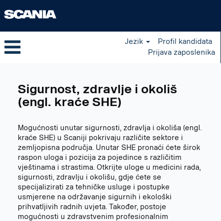
Jezik
Profil kandidata
Prijava zaposlenika
Safety,
Health
Sigurnost, zdravlje i okoliš
and
Environment
(engl. kraće SHE)
(SHE)
HR
Mogućnosti unutar sigurnosti, zdravlja i okoliša (engl.
kraće SHE) u Scaniji pokrivaju različite sektore i
zemljopisna područja. Unutar SHE pronaći ćete širok
raspon uloga i pozicija za pojedince s različitim
vještinama i strastima. Otkrijte uloge u medicini rada,
sigurnosti, zdravlju i okolišu, gdje ćete se
specijalizirati za tehničke usluge i postupke
usmjerene na održavanje sigurnih i ekološki
prihvatljivih radnih uvjeta. Također, postoje
mogućnosti u zdravstvenim profesionalnim