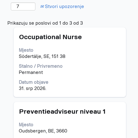
Stvori upozorenje
Rezultati
Prikazuju se poslovi od 1 do 3 od 3
traženja
Naziv
Odaberite
za
Occupational Nurse
posla
razmaknicom
"".
kako
Prikazuju
Mjesto
biste
se
Södertälje, SE, 151 38
prikazali
poslovi
čitav
od
Stalno / Privremeno
sadržaj
1
Permanent
informacija
do
Datum objave
o
3
31. srp 2026.
poslu.
od
3
Popisom
poslova
Naziv
Odaberite
Preventieadviseur niveau 1
krećite
posla
razmaknicom
se
kako
Mjesto
s
biste
Oudsbergen, BE, 3660
pomoću
prikazali