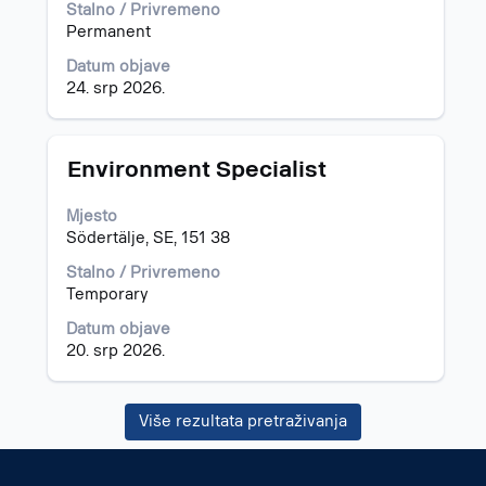
tipke
čitav
Stalno / Privremeno
Tab.
sadržaj
Permanent
Za
informacija
Datum objave
prikaz
o
24. srp 2026.
svih
poslu.
pojedinosti
o
poslu
Naziv
Odaberite
Environment Specialist
odaberite
posla
razmaknicom
ga.
kako
Mjesto
biste
Södertälje, SE, 151 38
prikazali
čitav
Stalno / Privremeno
sadržaj
Temporary
informacija
Datum objave
o
20. srp 2026.
poslu.
Više rezultata pretraživanja