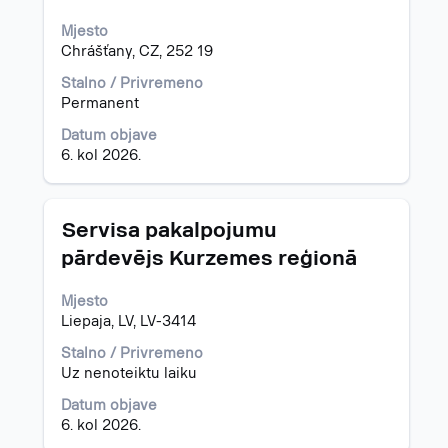
biste
Mjesto
prikazali
Chrášťany, CZ, 252 19
čitav
sadržaj
Stalno / Privremeno
informacija
Permanent
o
poslu.
Datum objave
6. kol 2026.
Naziv
Odaberite
Servisa pakalpojumu
posla
razmaknicom
pārdevējs Kurzemes reģionā
kako
biste
Mjesto
prikazali
Liepaja, LV, LV-3414
čitav
sadržaj
Stalno / Privremeno
informacija
Uz nenoteiktu laiku
o
poslu.
Datum objave
6. kol 2026.