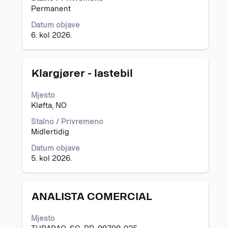
informacija
Permanent
o
poslu.
Datum objave
6. kol 2026.
Naziv
Odaberite
Klargjører - lastebil
posla
razmaknicom
kako
Mjesto
biste
Kløfta, NO
prikazali
čitav
Stalno / Privremeno
sadržaj
Midlertidig
informacija
Datum objave
o
5. kol 2026.
poslu.
Naziv
Odaberite
ANALISTA COMERCIAL
posla
razmaknicom
kako
Mjesto
biste