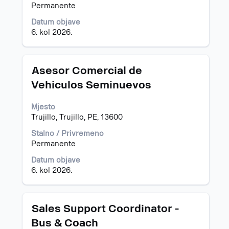
Za
informacija
Permanente
prikaz
o
svih
poslu.
Datum objave
pojedinosti
6. kol 2026.
o
poslu
odaberite
Naziv
Odaberite
Asesor Comercial de
ga.
posla
razmaknicom
Vehiculos Seminuevos
kako
biste
Mjesto
prikazali
Trujillo, Trujillo, PE, 13600
čitav
sadržaj
Stalno / Privremeno
informacija
Permanente
o
poslu.
Datum objave
6. kol 2026.
Naziv
Odaberite
Sales Support Coordinator -
posla
razmaknicom
Bus & Coach
kako