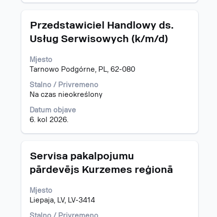
Naziv
Odaberite
Przedstawiciel Handlowy ds.
posla
razmaknicom
Usług Serwisowych (k/m/d)
kako
biste
Mjesto
prikazali
Tarnowo Podgórne, PL, 62-080
čitav
sadržaj
Stalno / Privremeno
informacija
Na czas nieokreślony
o
poslu.
Datum objave
6. kol 2026.
Naziv
Odaberite
Servisa pakalpojumu
posla
razmaknicom
pārdevējs Kurzemes reģionā
kako
biste
Mjesto
prikazali
Liepaja, LV, LV-3414
čitav
sadržaj
Stalno / Privremeno