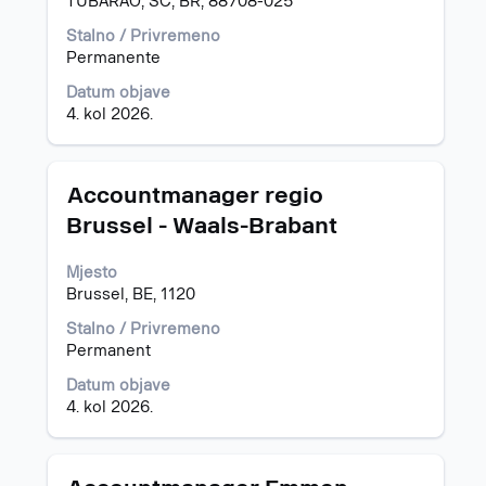
TUBARAO, SC, BR, 88708-025
prikazali
čitav
Stalno / Privremeno
sadržaj
Permanente
informacija
Datum objave
o
4. kol 2026.
poslu.
Naziv
Odaberite
Accountmanager regio
posla
razmaknicom
Brussel - Waals-Brabant
kako
biste
Mjesto
prikazali
Brussel, BE, 1120
čitav
sadržaj
Stalno / Privremeno
informacija
Permanent
o
poslu.
Datum objave
4. kol 2026.
Naziv
Odaberite