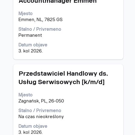
Accountmanager Emmen
posla
razmaknicom
kako
Mjesto
biste
Emmen, NL, 7825 GS
prikazali
čitav
Stalno / Privremeno
sadržaj
Permanent
informacija
Datum objave
o
3. kol 2026.
poslu.
Naziv
Odaberite
Przedstawiciel Handlowy ds.
posla
razmaknicom
Usług Serwisowych [k/m/d]
kako
biste
Mjesto
prikazali
Zagnańsk, PL, 26-050
čitav
sadržaj
Stalno / Privremeno
informacija
Na czas nieokreślony
o
poslu.
Datum objave
3. kol 2026.