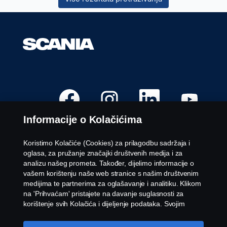
O
O
O
O
t
t
t
t
v
v
v
v
a
a
a
a
Informacije o Kolačićima
r
r
r
r
a
a
a
a
s
s
s
s
e
e
e
e
Koristimo Kolačiće (Cookies) za prilagodbu sadržaja i
u
u
u
u
Dostupne pozicije
oglasa, za pružanje značajki društvenih medija i za
n
n
n
n
o
o
o
o
analizu našeg prometa. Također, dijelimo informacije o
Lokacije karijera
v
v
v
v
vašem korištenju naše web stranice s našim društvenim
o
o
o
o
Obratite nam se
j
j
j
j
medijima te partnerima za oglašavanje i analitiku. Klikom
k
k
k
k
O tvrtki Scania
na 'Prihvaćam' pristajete na davanje suglasnosti za
a
a
a
a
r
r
r
r
korištenje svih Kolačića i dijeljenje podataka. Svojim
t
t
t
t
Kolačićima možete upravljati i klikom na 'Postavke
i
i
i
i
Pravna obavijest
Kolačića' i odabirom kategorija koje želite prihvatiti. Za
c
c
c
c