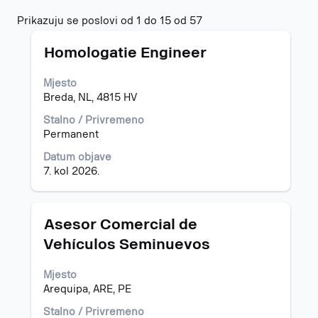
Rezultati
Prikazuju se poslovi od 1 do 15 od 57
traženja
Naziv
Odaberite
za
Homologatie Engineer
posla
razmaknicom
"".
kako
Prikazuju
Mjesto
biste
se
Breda, NL, 4815 HV
prikazali
poslovi
čitav
od
Stalno / Privremeno
sadržaj
1
Permanent
informacija
do
Datum objave
o
15
7. kol 2026.
poslu.
od
57
Popisom
poslova
Naziv
Odaberite
Asesor Comercial de
krećite
posla
razmaknicom
Vehículos Seminuevos
se
kako
s
biste
Mjesto
pomoću
prikazali
Arequipa, ARE, PE
tipke
čitav
Tab.
sadržaj
Stalno / Privremeno