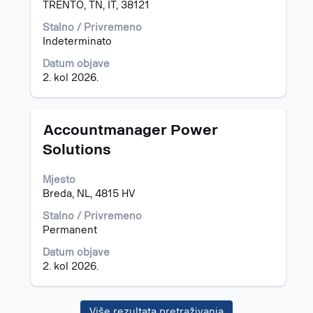
sadržaj
TRENTO, TN, IT, 38121
informacija
Stalno / Privremeno
o
Indeterminato
poslu.
Datum objave
2. kol 2026.
Naziv
Odaberite
Accountmanager Power
posla
razmaknicom
Solutions
kako
biste
Mjesto
prikazali
Breda, NL, 4815 HV
čitav
sadržaj
Stalno / Privremeno
informacija
Permanent
o
poslu.
Datum objave
2. kol 2026.
Više rezultata pretraživanja