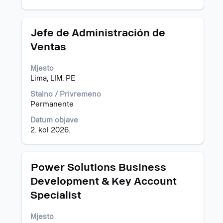
Naziv
Odaberite
Jefe de Administración de
posla
razmaknicom
Ventas
kako
biste
Mjesto
prikazali
Lima, LIM, PE
čitav
sadržaj
Stalno / Privremeno
informacija
Permanente
o
poslu.
Datum objave
2. kol 2026.
Naziv
Odaberite
Power Solutions Business
posla
razmaknicom
Development & Key Account
kako
Specialist
biste
prikazali
čitav
Mjesto