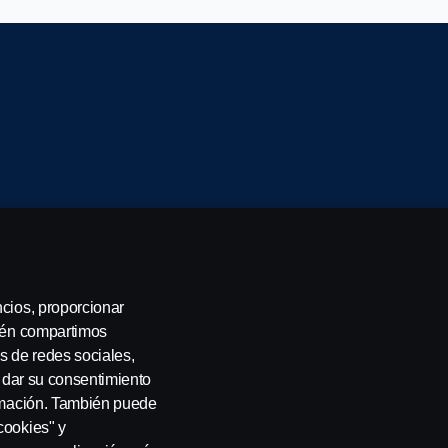
ncios, proporcionar
servados. Scania CV AB (publ), SE-151 87 Södertälje, Suecia
bién compartimos
s de redes sociales,
a dar su consentimiento
ormación. También puede
cookies" y