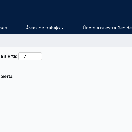
ones
Áreas de trabajo
Únete a nuestra Red de
a alerta:
bierta.