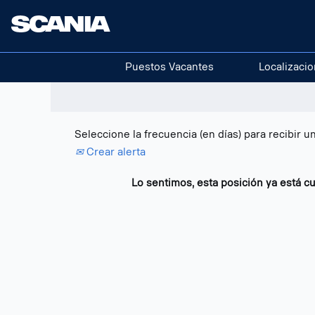
Buscar por palabra clave
Mostrar más opciones
Puestos Vacantes
Localizaci
Seleccione la frecuencia (en días) para recibir un
Crear alerta
Lo sentimos, esta posición ya está cu