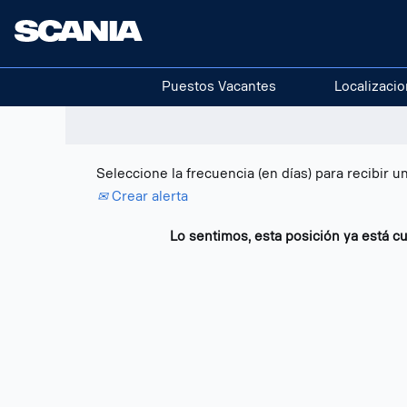
Buscar por palabra clave
Mostrar más opciones
Puestos Vacantes
Localizaci
Seleccione la frecuencia (en días) para recibir un
Crear alerta
Lo sentimos, esta posición ya está cu