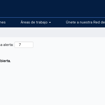
ones
Áreas de trabajo
Únete a nuestra Red de
a alerta:
bierta.