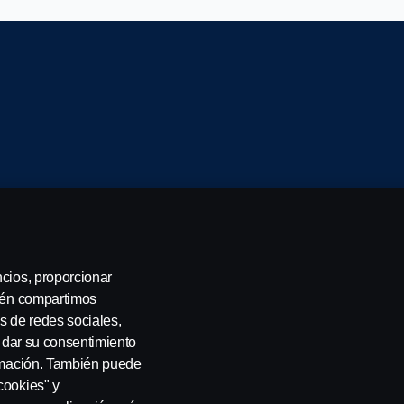
ncios, proporcionar
servados. Scania CV AB (publ), SE-151 87 Södertälje, Suecia
bién compartimos
s de redes sociales,
a dar su consentimiento
ormación. También puede
cookies" y